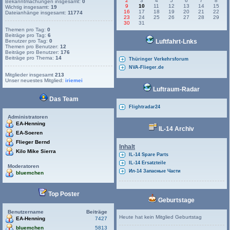
2
3
4
5
6
7
8
Bekanntmachungen insgesamt:
0
9
10
11
12
13
14
15
Wichtig insgesamt:
19
16
17
18
19
20
21
22
Dateianhänge insgesamt:
11774
23
24
25
26
27
28
29
30
31
Themen pro Tag:
0
Beiträge pro Tag:
6
Benutzer pro Tag:
0
Luftfahrt-Lnks
Themen pro Benutzer:
12
Beiträge pro Benutzer:
176
Beiträge pro Thema:
14
Thüringer Verkehrsforum
NVA-Flieger.de
Mitglieder insgesamt
213
Unser neuestes Mitglied:
iriemei
Luftraum-Radar
Das Team
Flightradar24
Administratoren
EA-Henning
IL-14 Archiv
EA-Soeren
Flieger Bernd
Inhalt
Kilo Mike Sierra
IL-14 Spare Parts
IL-14 Ersatzteile
Moderatoren
Ил-14 Запасные Части
bluemchen
Top Poster
Geburtstage
Benutzername
Beiträge
Heute hat kein Mitglied Geburtstag
EA-Henning
7427
bluemchen
5813