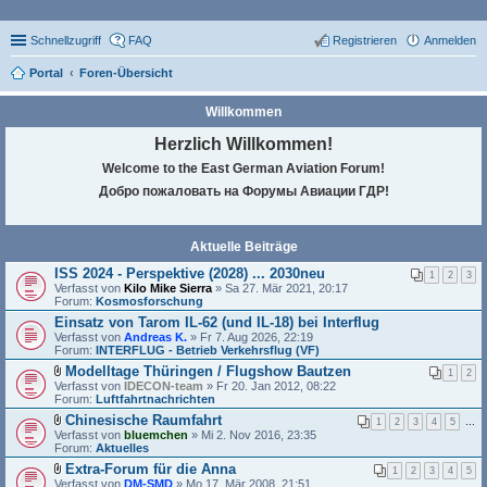
Schnellzugriff
FAQ
Registrieren
Anmelden
Portal
Foren-Übersicht
Willkommen
Herzlich Willkommen!
Welcome to the East German Aviation Forum!
Добро пожаловать на Форумы Авиации ГДР!
Aktuelle Beiträge
ISS 2024 - Perspektive (2028) ... 2030neu
1
2
3
Verfasst von
Kilo Mike Sierra
» Sa 27. Mär 2021, 20:17
Forum:
Kosmosforschung
Einsatz von Tarom IL-62 (und IL-18) bei Interflug
Verfasst von
Andreas K.
» Fr 7. Aug 2026, 22:19
Forum:
INTERFLUG - Betrieb Verkehrsflug (VF)
Modelltage Thüringen / Flugshow Bautzen
1
2
D
Verfasst von
IDECON-team
» Fr 20. Jan 2012, 08:22
a
Forum:
Luftfahrtnachrichten
t
Chinesische Raumfahrt
e
1
2
3
4
5
…
D
Verfasst von
i
bluemchen
» Mi 2. Nov 2016, 23:35
a
Forum:
a
Aktuelles
t
n
Extra-Forum für die Anna
e
1
2
3
4
5
h
D
Verfasst von
i
DM-SMD
» Mo 17. Mär 2008, 21:51
a