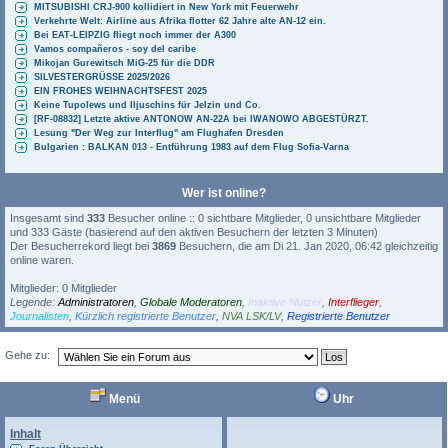
MITSUBISHI CRJ-900 kollidiert in New York mit Feuerwehr
Verkehrte Welt: Airline aus Afrika flotter 62 Jahre alte AN-12 ein.
Bei EAT-LEIPZIG fliegt noch immer der A300
Vamos compañeros - soy del caribe
Mikojan Gurewitsch MiG-25 für die DDR
SILVESTERGRÜSSE 2025/2026
EIN FROHES WEIHNACHTSFEST 2025
Keine Tupolews und Iljuschins für Jelzin und Co.
[RF-08832] Letzte aktive ANTONOW AN-22A bei IWANOWO ABGESTÜRZT.
Lesung "Der Weg zur Interflug" am Flughafen Dresden
Bulgarien : BALKAN 013 - Entführung 1983 auf dem Flug Sofia-Varna
Wer ist online?
Insgesamt sind
333
Besucher online :: 0 sichtbare Mitglieder, 0 unsichtbare Mitglieder
und 333 Gäste (basierend auf den aktiven Besuchern der letzten 3 Minuten)
Der Besucherrekord liegt bei
3869
Besuchern, die am Di 21. Jan 2020, 06:42 gleichzeitig
online waren.
Mitglieder: 0 Mitglieder
Legende:
Administratoren
,
Globale Moderatoren
,
Inaktive Nutzer
,
Interflieger
,
Journalisten
,
Kürzlich registrierte Benutzer
,
NVA LSK/LV
,
Registrierte Benutzer
Gehe zu:
Powered by
Board3 Portal
© 2009 - 2015 Board3 Group
Menü
Uhr
Inhalt