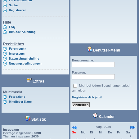
Foren-Übersicht
Suche
Registrieren
Hilfe
FAQ
BBCode-Anleitung
Rechtliches
Forenregeln
Benutzer-Menü
Impressum
Datenschutzrichtlinie
Benutzername:
Nutzungsbedingungen
Passwort:
Extras
Mich bei jedem Besuch automatisch
anmelden
Multimedia
Fotogalerie
Registriere dich jetzt!
Mitglieder-Karte
Kalender
Statistik
Aug. 2026
Insgesamt
So
Mo
Di
Mi
Do
Fr
Sa
Beiträge insgesamt
37398
1
Themen insgesamt
2630