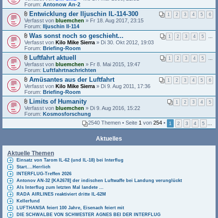
a
Forum:
a
Antonow An-2
n
t
n
g
Entwicklung der Iljuschin IL-114-300
e
1
2
3
4
5
6
h
D
Verfasst von
i
bluemchen
» Fr 18. Aug 2017, 23:15
a
a
Forum:
a
Iljuschin Il-114
n
t
n
g
Was sonst noch so geschieht...
e
1
2
3
4
5
…
h
D
Verfasst von
i
Kilo Mike Sierra
» Di 30. Okt 2012, 19:03
a
a
Forum:
a
Briefing-Room
n
t
n
g
Luftfahrt aktuell
e
1
2
3
4
5
…
h
D
Verfasst von
i
bluemchen
» Fr 8. Mai 2015, 19:47
a
a
Forum:
a
Luftfahrtnachrichten
n
t
n
g
Amüsantes aus der Luftfahrt
e
1
2
3
4
5
6
h
D
Verfasst von
i
Kilo Mike Sierra
» Di 9. Aug 2011, 17:36
a
a
Forum:
a
Briefing-Room
n
t
n
g
Limits of Humanity
e
1
2
3
4
5
h
D
Verfasst von
i
bluemchen
» Di 9. Aug 2016, 15:22
a
a
Forum:
a
Kosmosforschung
n
t
n
g
2540 Themen • Seite
1
von
254
•
1
2
3
4
5
…
e
h
i
a
a
n
Aktuelles
n
g
h
Aktuelle Themen
a
n
Einsatz von Tarom IL-62 (und IL-18) bei Interflug
g
Start....Herrlich
INTERFLUG-Treffen 2026
Antonov AN-32 [KA2678] der indischen Luftwaffe bei Landung verunglückt
Als Interflug zum letzten Mal landete ...
RADA AIRLINES reaktiviert dritte IL-62M
Kellerfund
LUFTHANSA feiert 100 Jahre, Eisenach feiert mit
DIE SCHWALBE VON SCHWESTER AGNES BEI DER INTERFLUG