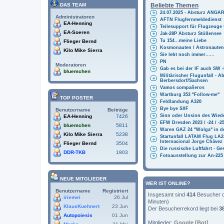
a
Beliebte Themen
DAS TEAM
n
24.07.2025 - Absturz ANG
g
Administratoren
AFTN Flugfernmeldedienst
EA-Henning
Teilesupport für Flugzeug
EA-Soeren
Jak-28P Absturz Stößensee
Tu 154...meine Liebe
Flieger Bernd
Kosmonauten / Astronauten
Kilo Mike Sierra
Sie lebt noch immer......
PN
Moderatoren
Gab es bei der IF auch SW 
bluemchen
Militärischer Flugunfall - A
Berbersdorf/Sachsen
Vamos compañeros
Wartburg 353 "Follow-me"
TOP POSTER
Feldlandung A320
Bye bye SXF
Benutzername
Beiträge
Sinn oder Unsinn des Wied
EA-Henning
7426
EFW Dresden 2023 / -24 / -2
bluemchen
5811
Waren GAZ 24 "Wolga" in der
Kilo Mike Sierra
5238
Startunfall LATAM Flug LA
Internacional Jorge Chávez
Flieger Bernd
3504
Die russische Luftfahrt - G
DDR-TKB
1903
Fotoausstellung zur An-225
NEUE MITGLIEDER
WER IST ONLINE?
Benutzername
Registriert
Insgesamt sind
414
Besucher on
iriemei
26 Jul
Minuten)
KlausKuehnert
23 Jun
Der Besucherrekord liegt bei
3
Autopoiesis
01 Jun
Mitglieder:
Google [Bot]