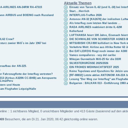
g
Aktuelle Themen
ARA-AIRLINES AN-24RW RA-47315
Einsatz von Tarom IL-62 (und IL-18) bei Inter
Start....Herrlich
e von AIRBUS und BOEING nach Russland
INTERFLUG-Treffen 2026
Antonov AN-32 [KA2678] der indischen Luftw
Als Interflug zum letzten Mal landete ...
RADA AIRLINES reaktiviert dritte IL-62M
Kellerfund
LUFTHANSA feiert 100 Jahre, Eisenach feiert
-IL62 Crew?
DIE SCHWALBE VON SCHWESTER AGNES B
bsturz zweier MiG´s im Jahr 1967 bei
MITSUBISHI CRJ-900 kollidiert in New York 
Verkehrte Welt: Airline aus Afrika flotter 62 J
Bei EAT-LEIPZIG fliegt noch immer der A300
Vamos compañeros - soy del caribe
Mikojan Gurewitsch MiG-25 für die DDR
SILVESTERGRÜSSE 2025/2026
eraufbau der AN-225.
EIN FROHES WEIHNACHTSFEST 2025
5
Keine Tupolews und Iljuschins für Jelzin un
 Fahrzeugflotte der Interflug vertreten?
[RF-08832] Letzte aktive ANTONOW AN-22
2213 (Airbus A320N CC-BHB) am Aeropuerto
Lesung "Der Weg zur Interflug" am Flughaf
 Lima/Peru
Bulgarien : BALKAN 013 - Entführung 1983 a
estern und Heute
 am Flughafen Leipzig/Halle
line :: 1 sichtbares Mitglied, 0 unsichtbare Mitglieder und 413 Gäste (basierend auf den akt
869
Besuchern, die am Di 21. Jan 2020, 06:42 gleichzeitig online waren.