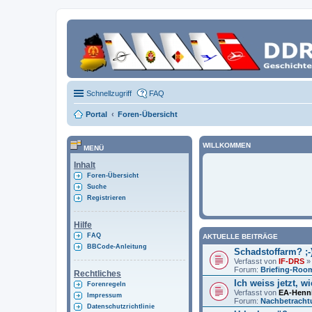
Schnellzugriff
FAQ
Portal
Foren-Übersicht
WILLKOMMEN
MENÜ
Inhalt
Foren-Übersicht
Suche
Registrieren
Hilfe
FAQ
AKTUELLE BEITRÄGE
BBCode-Anleitung
Schadstoffarm? ;-
Verfasst von
IF-DRS
» 
Forum:
Briefing-Roo
Rechtliches
Ich weiss jetzt, w
Forenregeln
Verfasst von
EA-Henn
Impressum
Forum:
Nachbetrach
Datenschutzrichtlinie