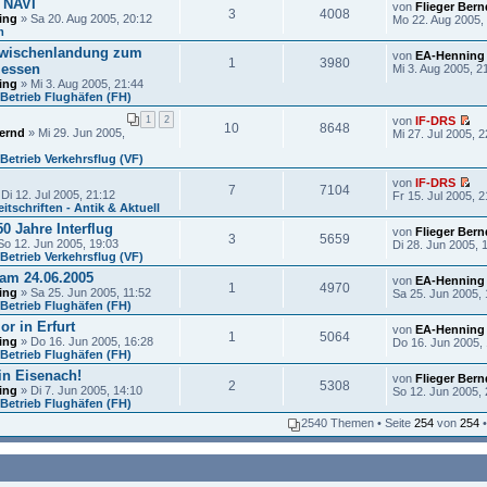
 NAVI
von
Flieger Bern
n
3
4008
ing
» Sa 20. Aug 2005, 20:12
Mo 22. Aug 2005,
g
m
e
l
wischenlandung zum
von
EA-Henning
1
3980
e
 essen
Mi 3. Aug 2005, 2
s
ing
» Mi 3. Aug 2005, 21:44
e
Betrieb Flughäfen (FH)
n
e
1
2
von
IF-DRS
10
8648
r
E
Bernd
» Mi 29. Jun 2005,
Mi 27. Jul 2005, 2
B
r
e
s
etrieb Verkehrsflug (VF)
i
t
t
von
IF-DRS
e
7
7104
r
E
Di 12. Jul 2005, 21:12
Fr 15. Jul 2005, 2
r
a
r
tschriften - Antik & Aktuell
u
g
s
n
0 Jahre Interflug
von
Flieger Bern
t
g
3
5659
So 12. Jun 2005, 19:03
Di 28. Jun 2005, 
e
e
etrieb Verkehrsflug (VF)
r
l
u
e
am 24.06.2005
von
EA-Henning
n
1
4970
s
ing
» Sa 25. Jun 2005, 11:52
Sa 25. Jun 2005, 
g
e
Betrieb Flughäfen (FH)
e
n
l
r in Erfurt
e
von
EA-Henning
1
5064
e
r
ing
» Do 16. Jun 2005, 16:28
Do 16. Jun 2005,
s
B
Betrieb Flughäfen (FH)
e
e
in Eisenach!
n
von
Flieger Bern
i
2
5308
e
ing
» Di 7. Jun 2005, 14:10
So 12. Jun 2005, 
t
r
Betrieb Flughäfen (FH)
r
B
a
2540 Themen • Seite
254
von
254
e
g
i
t
r
a