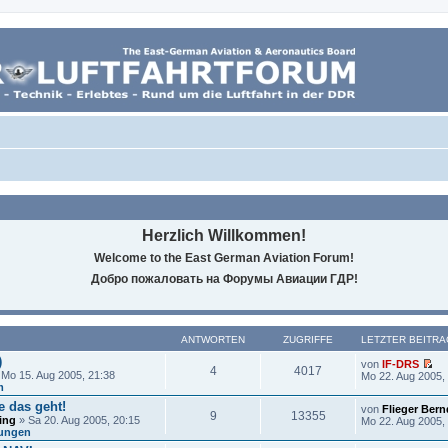
Herzlich Willkommen!
Welcome to the East German Aviation Forum!
Добро пожаловать на Форумы Авиации ГДР!
ANTWORTEN
ZUGRIFFE
LETZTER BEITRA
)
von
IF-DRS
4
4017
E
Mo 15. Aug 2005, 21:38
Mo 22. Aug 2005,
r
m
s
ie das geht!
von
Flieger Bern
t
9
13355
ing
» Sa 20. Aug 2005, 20:15
Mo 22. Aug 2005,
e
tungen
r
u