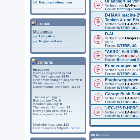
Urlaubsgrüße von
Nutzungsbedingungen
Verfasst von
EA-Henn
Forum:
Briefing-Roo
D-HAAK machte Z
Tanken & und Eis
Verfasst von
EA-Henn
EXTRAS
Forum:
INTERFLUG - 
Multimedia
D-AL
Fotogalerie
Verfasst von
Flieger 
Mitglieder-Karte
08:37
Forum:
INTERFLUG - B
"AERO" Heft 7/05
Verfasst von
IF-DRS
» 
Forum:
Bücher und Zei
STATISTIK
Erinnerungen an 5
Insgesamt
Verfasst von
Daniel
» 
Beiträge insgesamt
37394
Forum:
INTERFLUG - B
Themen insgesamt
2630
Flugbewegungen 
Bekanntmachungen insgesamt:
0
Wichtig insgesamt:
19
Verfasst von
EA-Henn
Dateianhänge insgesamt:
11773
Forum:
INTERFLUG - 
George Bush Senio
Themen pro Tag:
0
Verfasst von
EA-Henn
Beiträge pro Tag:
6
Forum:
INTERFLUG - 
Benutzer pro Tag:
0
EC-135 D-HDRC 
Themen pro Benutzer:
12
Beiträge pro Benutzer:
176
D
Verfasst von
EA-Henn
Beiträge pro Thema:
14
a
Forum:
INTERFLUG - 
t
e
Mitglieder insgesamt
213
i
Unser neuestes Mitglied:
iriemei
a
n
AKTUELLES
h