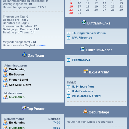
2
3
4
5
6
7
8
Bekanntmachungen insgesamt:
0
9
10
11
12
13
14
15
Wichtig insgesamt:
19
16
17
18
19
20
21
22
Dateianhänge insgesamt:
11773
23
24
25
26
27
28
29
30
31
Themen pro Tag:
0
Beiträge pro Tag:
6
Benutzer pro Tag:
0
Luftfahrt-Lnks
Themen pro Benutzer:
12
Beiträge pro Benutzer:
176
Beiträge pro Thema:
14
Thüringer Verkehrsforum
NVA-Flieger.de
Mitglieder insgesamt
213
Unser neuestes Mitglied:
iriemei
Luftraum-Radar
Das Team
Flightradar24
Administratoren
EA-Henning
IL-14 Archiv
EA-Soeren
Flieger Bernd
Inhalt
Kilo Mike Sierra
IL-14 Spare Parts
IL-14 Ersatzteile
Moderatoren
Ил-14 Запасные Части
bluemchen
Top Poster
Geburtstage
Benutzername
Beiträge
Heute hat kein Mitglied Geburtstag
EA-Henning
7426
bluemchen
5811