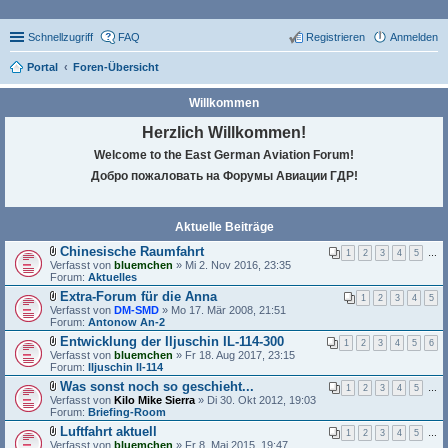
Schnellzugriff
FAQ
Registrieren
Anmelden
Portal
Foren-Übersicht
Willkommen
Herzlich Willkommen!
Welcome to the East German Aviation Forum!
Добро пожаловать на Форумы Авиации ГДР!
Aktuelle Beiträge
Chinesische Raumfahrt
1
2
3
4
5
…
D
Verfasst von
bluemchen
» Mi 2. Nov 2016, 23:35
a
Forum:
Aktuelles
t
Extra-Forum für die Anna
e
1
2
3
4
5
D
Verfasst von
i
DM-SMD
» Mo 17. Mär 2008, 21:51
a
Forum:
a
Antonow An-2
t
n
Entwicklung der Iljuschin IL-114-300
e
1
2
3
4
5
6
h
D
Verfasst von
i
bluemchen
» Fr 18. Aug 2017, 23:15
a
a
Forum:
a
Iljuschin Il-114
n
t
n
g
Was sonst noch so geschieht...
e
1
2
3
4
5
…
h
D
Verfasst von
i
Kilo Mike Sierra
» Di 30. Okt 2012, 19:03
a
a
Forum:
a
Briefing-Room
n
t
n
g
Luftfahrt aktuell
e
1
2
3
4
5
…
h
D
Verfasst von
i
bluemchen
» Fr 8. Mai 2015, 19:47
a