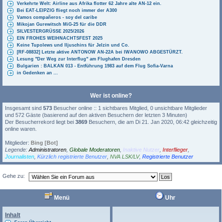
Verkehrte Welt: Airline aus Afrika flotter 62 Jahre alte AN-12 ein.
Bei EAT-LEIPZIG fliegt noch immer der A300
Vamos compañeros - soy del caribe
Mikojan Gurewitsch MiG-25 für die DDR
SILVESTERGRÜSSE 2025/2026
EIN FROHES WEIHNACHTSFEST 2025
Keine Tupolews und Iljuschins für Jelzin und Co.
[RF-08832] Letzte aktive ANTONOW AN-22A bei IWANOWO ABGESTÜRZT.
Lesung "Der Weg zur Interflug" am Flughafen Dresden
Bulgarien : BALKAN 013 - Entführung 1983 auf dem Flug Sofia-Varna
in Gedenken an ...
Wer ist online?
Insgesamt sind
573
Besucher online :: 1 sichtbares Mitglied, 0 unsichtbare Mitglieder
und 572 Gäste (basierend auf den aktiven Besuchern der letzten 3 Minuten)
Der Besucherrekord liegt bei
3869
Besuchern, die am Di 21. Jan 2020, 06:42 gleichzeitig
online waren.
Mitglieder:
Bing [Bot]
Legende:
Administratoren
,
Globale Moderatoren
,
Inaktive Nutzer
,
Interflieger
,
Journalisten
,
Kürzlich registrierte Benutzer
,
NVA LSK/LV
,
Registrierte Benutzer
Gehe zu:
Powered by
Board3 Portal
© 2009 - 2015 Board3 Group
Menü
Uhr
Inhalt