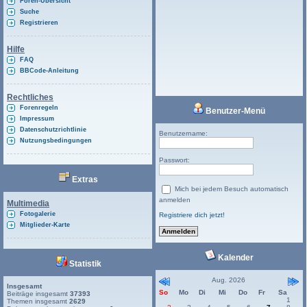
Foren-Übersicht
Suche
Registrieren
Hilfe
FAQ
BBCode-Anleitung
Rechtliches
Forenregeln
Benutzer-Menü
Impressum
Datenschutzrichtlinie
Benutzername:
Nutzungsbedingungen
Passwort:
Extras
Mich bei jedem Besuch automatisch
anmelden
Multimedia
Fotogalerie
Registriere dich jetzt!
Mitglieder-Karte
Kalender
Statistik
Aug. 2026
Insgesamt
So
Mo
Di
Mi
Do
Fr
Sa
Beiträge insgesamt
37393
1
Themen insgesamt
2629