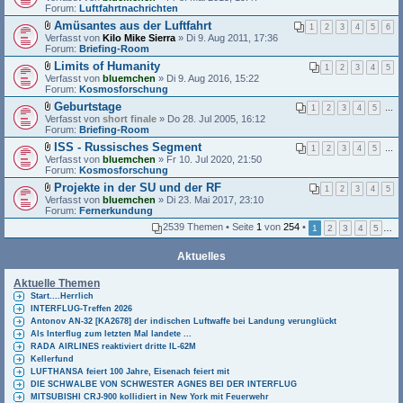
a
Forum:
a
Luftfahrtnachrichten
n
t
n
g
Amüsantes aus der Luftfahrt
e
1
2
3
4
5
6
h
D
Verfasst von
i
Kilo Mike Sierra
» Di 9. Aug 2011, 17:36
a
a
Forum:
a
Briefing-Room
n
t
n
g
Limits of Humanity
e
1
2
3
4
5
h
D
Verfasst von
i
bluemchen
» Di 9. Aug 2016, 15:22
a
a
Forum:
a
Kosmosforschung
n
t
n
g
Geburtstage
e
1
2
3
4
5
…
h
D
Verfasst von
i
short finale
» Do 28. Jul 2005, 16:12
a
a
Forum:
a
Briefing-Room
n
t
n
g
ISS - Russisches Segment
e
1
2
3
4
5
…
h
D
Verfasst von
i
bluemchen
» Fr 10. Jul 2020, 21:50
a
a
Forum:
a
Kosmosforschung
n
t
n
g
Projekte in der SU und der RF
e
1
2
3
4
5
h
D
Verfasst von
i
bluemchen
» Di 23. Mai 2017, 23:10
a
a
Forum:
a
Fernerkundung
n
t
n
g
2539 Themen • Seite
1
von
254
•
1
2
3
4
5
…
e
h
i
a
a
n
Aktuelles
n
g
h
Aktuelle Themen
a
n
Start....Herrlich
g
INTERFLUG-Treffen 2026
Antonov AN-32 [KA2678] der indischen Luftwaffe bei Landung verunglückt
Als Interflug zum letzten Mal landete ...
RADA AIRLINES reaktiviert dritte IL-62M
Kellerfund
LUFTHANSA feiert 100 Jahre, Eisenach feiert mit
DIE SCHWALBE VON SCHWESTER AGNES BEI DER INTERFLUG
MITSUBISHI CRJ-900 kollidiert in New York mit Feuerwehr