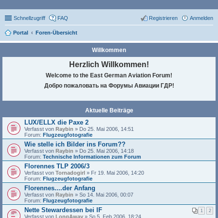
Schnellzugriff
FAQ
Registrieren
Anmelden
Portal
Foren-Übersicht
Willkommen
Herzlich Willkommen!
Welcome to the East German Aviation Forum!
Добро пожаловать на Форумы Авиации ГДР!
Aktuelle Beiträge
LUX/ELLX die Paxe 2
Verfasst von
Raybin
» Do 25. Mai 2006, 14:51
Forum:
Flugzeugfotografie
Wie stelle ich Bilder ins Forum??
Verfasst von
Raybin
» Do 25. Mai 2006, 14:18
Forum:
Technische Informationen zum Forum
Florennes TLP 2006/3
Verfasst von
Tornadogirl
» Fr 19. Mai 2006, 14:20
Forum:
Flugzeugfotografie
Florennes....der Anfang
Verfasst von
Raybin
» So 14. Mai 2006, 00:07
Forum:
Flugzeugfotografie
Nette Stewardessen bei IF
1
2
Verfasst von
LongAway
» So 5. Feb 2006, 18:24