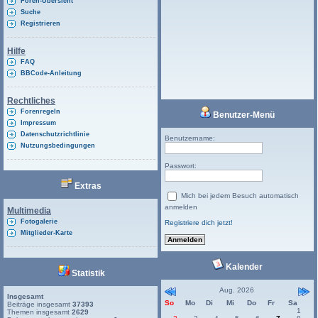
Foren-Übersicht
Suche
Registrieren
Hilfe
FAQ
BBCode-Anleitung
Rechtliches
Forenregeln
Benutzer-Menü
Impressum
Datenschutzrichtlinie
Benutzername:
Nutzungsbedingungen
Passwort:
Extras
Mich bei jedem Besuch automatisch
anmelden
Multimedia
Fotogalerie
Registriere dich jetzt!
Mitglieder-Karte
Kalender
Statistik
Aug. 2026
Insgesamt
So
Mo
Di
Mi
Do
Fr
Sa
Beiträge insgesamt
37393
1
Themen insgesamt
2629