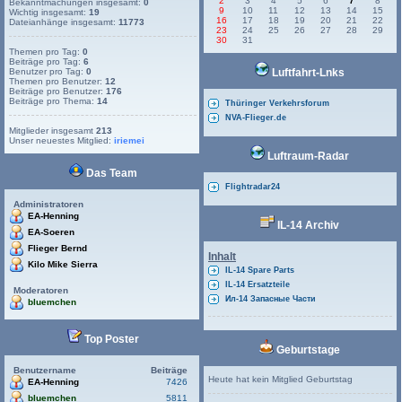
2
3
4
5
6
7
8
Bekanntmachungen insgesamt:
0
9
10
11
12
13
14
15
Wichtig insgesamt:
19
16
17
18
19
20
21
22
Dateianhänge insgesamt:
11773
23
24
25
26
27
28
29
30
31
Themen pro Tag:
0
Beiträge pro Tag:
6
Benutzer pro Tag:
0
Luftfahrt-Lnks
Themen pro Benutzer:
12
Beiträge pro Benutzer:
176
Beiträge pro Thema:
14
Thüringer Verkehrsforum
NVA-Flieger.de
Mitglieder insgesamt
213
Unser neuestes Mitglied:
iriemei
Luftraum-Radar
Das Team
Flightradar24
Administratoren
EA-Henning
IL-14 Archiv
EA-Soeren
Flieger Bernd
Inhalt
Kilo Mike Sierra
IL-14 Spare Parts
IL-14 Ersatzteile
Moderatoren
Ил-14 Запасные Части
bluemchen
Top Poster
Geburtstage
Benutzername
Beiträge
Heute hat kein Mitglied Geburtstag
EA-Henning
7426
bluemchen
5811