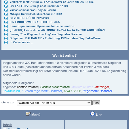
Verkehrte Welt: Airline aus Afrika flotter 62 Jahre alte AN-12 ein.
Bei EAT-LEIPZIG fliegt noch immer der A300
Vamos compañeros - soy del caribe
Mikojan Gurewitsch MiG-25 für die DDR
SILVESTERGRÜSSE 2025/2026
EIN FROHES WEIHNACHTSFEST 2025
Keine Tupolews und Iljuschins für Jelzin und Co.
[RF-08832] Letzte aktive ANTONOW AN-22A bei IWANOWO ABGESTÜRZT.
Lesung "Der Weg zur Interflug" am Flughafen Dresden
Bulgarien : BALKAN 013 - Entführung 1983 auf dem Flug Sofia-Varna
in Gedenken an ...
Wer ist online?
Insgesamt sind
300
Besucher online :: 0 sichtbare Mitglieder, 0 unsichtbare Mitglieder
und 300 Gäste (basierend auf den aktiven Besuchern der letzten 3 Minuten)
Der Besucherrekord liegt bei
3869
Besuchern, die am Di 21. Jan 2020, 06:42 gleichzeitig
online waren.
Mitglieder: 0 Mitglieder
Legende:
Administratoren
,
Globale Moderatoren
,
Inaktive Nutzer
,
Interflieger
,
Journalisten
,
Kürzlich registrierte Benutzer
,
NVA LSK/LV
,
Registrierte Benutzer
Gehe zu:
Powered by
Board3 Portal
© 2009 - 2015 Board3 Group
Menü
Uhr
Inhalt