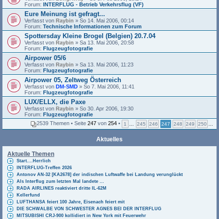
Forum:
INTERFLUG - Betrieb Verkehrsflug (VF)
Eure Meinung ist gefragt...
Verfasst von
Raybin
» So 14. Mai 2006, 00:14
Forum:
Technische Informationen zum Forum
Spottersday Kleine Brogel (Belgien) 20.7.04
Verfasst von
Raybin
» Sa 13. Mai 2006, 20:58
Forum:
Flugzeugfotografie
Airpower 05/6
Verfasst von
Raybin
» Sa 13. Mai 2006, 11:23
Forum:
Flugzeugfotografie
Airpower 05, Zeltweg Österreich
Verfasst von
DM-SMD
» So 7. Mai 2006, 11:41
Forum:
Flugzeugfotografie
LUX/ELLX, die Paxe
Verfasst von
Raybin
» So 30. Apr 2006, 19:30
Forum:
Flugzeugfotografie
2539 Themen • Seite
247
von
254
•
1
…
245
246
247
248
249
250
…
Aktuelles
Aktuelle Themen
Start....Herrlich
INTERFLUG-Treffen 2026
Antonov AN-32 [KA2678] der indischen Luftwaffe bei Landung verunglückt
Als Interflug zum letzten Mal landete ...
RADA AIRLINES reaktiviert dritte IL-62M
Kellerfund
LUFTHANSA feiert 100 Jahre, Eisenach feiert mit
DIE SCHWALBE VON SCHWESTER AGNES BEI DER INTERFLUG
MITSUBISHI CRJ-900 kollidiert in New York mit Feuerwehr