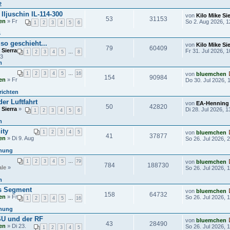
2
Iljuschin IL-114-300
von
Kilo Mike Sie
53
31153
en
» Fr
So 2. Aug 2026, 1
1
2
3
4
5
6
4
so geschieht...
von
Kilo Mike Sie
79
60409
 Sierra
Fr 31. Jul 2026, 1
1
2
3
4
5
…
8
03
m
1
2
3
4
5
…
16
von
bluemchen
154
90984
en
» Fr
Do 30. Jul 2026, 
richten
er Luftfahrt
von
EA-Henning
50
42820
 Sierra
»
Di 28. Jul 2026, 1
1
2
3
4
5
6
m
ity
1
2
3
4
5
von
bluemchen
41
37877
en
» Di 9. Aug
So 26. Jul 2026, 
hung
1
2
3
4
5
…
79
von
bluemchen
784
188730
ale
»
So 26. Jul 2026, 
m
es Segment
von
bluemchen
158
64732
en
» Fr
So 26. Jul 2026, 
1
2
3
4
5
…
16
hung
 SU und der RF
von
bluemchen
43
28490
en
» Di 23.
So 26. Jul 2026, 
1
2
3
4
5