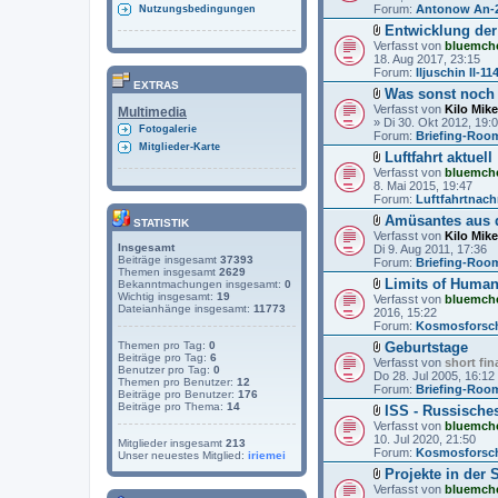
t
Forum:
h
Antonow An-
Nutzungsbedingungen
e
a
Entwicklung der 
i
n
D
Verfasst von
a
bluemch
g
a
18. Aug 2017, 23:15
n
t
Forum:
h
Iljuschin Il-11
e
a
EXTRAS
Was sonst noch 
i
n
D
Verfasst von
a
Kilo Mike
Multimedia
g
a
» Di 30. Okt 2012, 19:
n
Fotogalerie
t
Forum:
h
Briefing-Roo
e
Mitglieder-Karte
a
Luftfahrt aktuell
i
n
D
Verfasst von
a
bluemch
g
a
8. Mai 2015, 19:47
n
t
Forum:
h
Luftfahrtnach
e
a
Amüsantes aus d
i
STATISTIK
n
D
Verfasst von
a
Kilo Mike
g
a
Insgesamt
Di 9. Aug 2011, 17:36
n
t
Beiträge insgesamt
37393
Forum:
h
Briefing-Roo
e
Themen insgesamt
2629
a
Limits of Human
Bekanntmachungen insgesamt:
0
i
n
D
Wichtig insgesamt:
19
Verfasst von
a
bluemch
g
a
Dateianhänge insgesamt:
11773
2016, 15:22
n
t
Forum:
h
Kosmosforsc
e
a
Geburtstage
Themen pro Tag:
0
i
n
Beiträge pro Tag:
6
D
Verfasst von
a
short fin
g
Benutzer pro Tag:
0
a
Do 28. Jul 2005, 16:12
n
Themen pro Benutzer:
12
t
Forum:
h
Briefing-Roo
Beiträge pro Benutzer:
176
e
a
Beiträge pro Thema:
14
ISS - Russisch
i
n
D
Verfasst von
a
bluemch
g
a
10. Jul 2020, 21:50
n
Mitglieder insgesamt
213
t
Forum:
h
Kosmosforsc
Unser neuestes Mitglied:
iriemei
e
a
Projekte in der
i
n
D
Verfasst von
a
bluemch
g