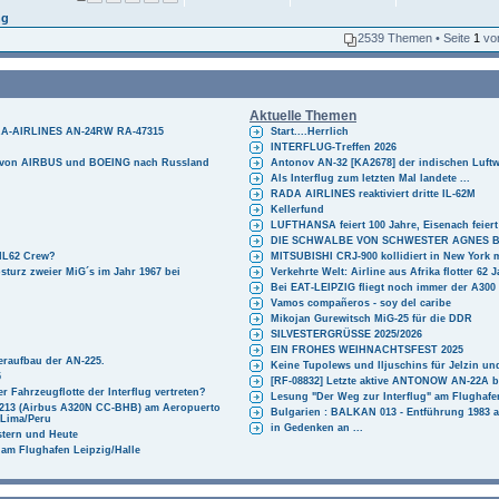
ng
2539 Themen • Seite
1
vo
Aktuelle Themen
ARA-AIRLINES AN-24RW RA-47315
Start....Herrlich
INTERFLUG-Treffen 2026
e von AIRBUS und BOEING nach Russland
Antonov AN-32 [KA2678] der indischen Luftw
Als Interflug zum letzten Mal landete ...
RADA AIRLINES reaktiviert dritte IL-62M
Kellerfund
LUFTHANSA feiert 100 Jahre, Eisenach feiert
DIE SCHWALBE VON SCHWESTER AGNES B
-IL62 Crew?
MITSUBISHI CRJ-900 kollidiert in New York 
bsturz zweier MiG´s im Jahr 1967 bei
Verkehrte Welt: Airline aus Afrika flotter 62 J
Bei EAT-LEIPZIG fliegt noch immer der A300
Vamos compañeros - soy del caribe
Mikojan Gurewitsch MiG-25 für die DDR
SILVESTERGRÜSSE 2025/2026
EIN FROHES WEIHNACHTSFEST 2025
eraufbau der AN-225.
Keine Tupolews und Iljuschins für Jelzin un
5
[RF-08832] Letzte aktive ANTONOW AN-22
 Fahrzeugflotte der Interflug vertreten?
Lesung "Der Weg zur Interflug" am Flughaf
2213 (Airbus A320N CC-BHB) am Aeropuerto
Bulgarien : BALKAN 013 - Entführung 1983 a
 Lima/Peru
in Gedenken an ...
estern und Heute
 am Flughafen Leipzig/Halle