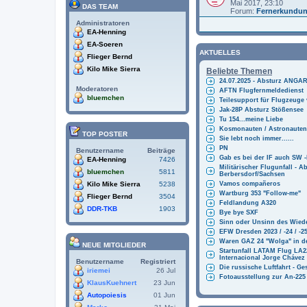
a
Mai 2017, 23:10
n
DAS TEAM
t
Forum:
h
Fernerkundu
e
a
Administratoren
i
n
EA-Henning
a
g
n
EA-Soeren
h
AKTUELLES
Flieger Bernd
a
n
Kilo Mike Sierra
Beliebte Themen
g
24.07.2025 - Absturz ANG
Moderatoren
AFTN Flugfernmeldedienst
bluemchen
Teilesupport für Flugzeug
Jak-28P Absturz Stößensee
Tu 154...meine Liebe
Kosmonauten / Astronauten
TOP POSTER
Sie lebt noch immer......
PN
Benutzername
Beiträge
Gab es bei der IF auch SW 
EA-Henning
7426
Militärischer Flugunfall - A
bluemchen
5811
Berbersdorf/Sachsen
Vamos compañeros
Kilo Mike Sierra
5238
Wartburg 353 "Follow-me"
Flieger Bernd
3504
Feldlandung A320
DDR-TKB
1903
Bye bye SXF
Sinn oder Unsinn des Wied
EFW Dresden 2023 / -24 / -2
Waren GAZ 24 "Wolga" in der
NEUE MITGLIEDER
Startunfall LATAM Flug LA
Internacional Jorge Chávez
Benutzername
Registriert
Die russische Luftfahrt - G
iriemei
26 Jul
Fotoausstellung zur An-225
KlausKuehnert
23 Jun
Autopoiesis
01 Jun