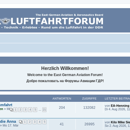
Herzlich Willkommen!
Welcome to the East German Aviation Forum!
Добро пожаловать на Форумы Авиации ГДР!
ANTWORTEN
ZUGRIFFE
LETZTER BEITRA
umfahrt
von
EA-Henning
204
132082
en
» Mi
Di 4. Aug 2026, 1
1
2
3
4
5
…
21
 die Anna
1
2
3
4
5
von
Kilo Mike Sie
41
26995
» Mo 17. Mär
So 2. Aug 2026, 1