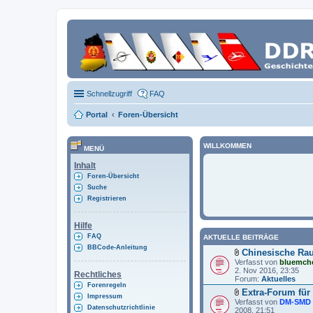
Schnellzugriff
FAQ
Portal
Foren-Übersicht
WILLKOMMEN
MENÜ
Inhalt
Foren-Übersicht
Suche
Registrieren
Hilfe
FAQ
AKTUELLE BEITRÄGE
BBCode-Anleitung
Chinesische Ra
D
Verfasst von
bluemch
a
2. Nov 2016, 23:35
Rechtliches
t
Forum:
Aktuelles
e
Forenregeln
Extra-Forum für
i
Impressum
D
Verfasst von
a
DM-SMD
a
Datenschutzrichtlinie
2008, 21:51
n