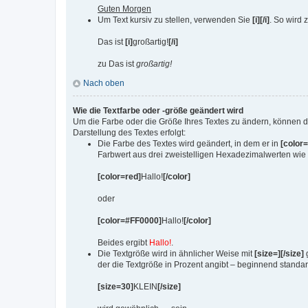
Guten Morgen
Um Text kursiv zu stellen, verwenden Sie
[i][/i]
. So wird z
Das ist
[i]
großartig!
[/i]
zu Das ist
großartig!
Nach oben
Wie die Textfarbe oder -größe geändert wird
Um die Farbe oder die Größe Ihres Textes zu ändern, können d
Darstellung des Textes erfolgt:
Die Farbe des Textes wird geändert, in dem er in
[color=
Farbwert aus drei zweistelligen Hexadezimalwerten wie
[color=red]
Hallo!
[/color]
oder
[color=#FF0000]
Hallo!
[/color]
Beides ergibt
Hallo!
.
Die Textgröße wird in ähnlicher Weise mit
[size=][/size]
g
der die Textgröße in Prozent angibt – beginnend standar
[size=30]
KLEIN
[/size]