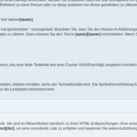
auf einen Beitrag verwenden, werden Sie feststellen, dass der alte Beitragstext von
 Referenz zu einer Person oder zu etwas anderem von Ihnen gewähltem zu zitieren. U
 hier stehen
[/quote]
 hat geschrieben:“ vorangestellt. Beachten Sie, dass Sie den Namen in Anführungs
abe zu zitieren. Dazu müssen Sie den Text in
[quote][/quote]
einschließen. Wenn Si
, das eine feste Textweite wie eine Courier-Schrift benötigt, eingeben möchten, 
erden, bleiben erhalten, wenn der Text betrachtet wird. Die Syntaxhervorhebung 
 die Lesbarkeit verbessert wird.
erte. Sie sind im Wesentlichen identisch zu ihren HTML-Entsprechungen. Eine unsort
list][/list]
, um eine unsortierte Liste zu erstellen und beginnen Sie jeden Aufzählu