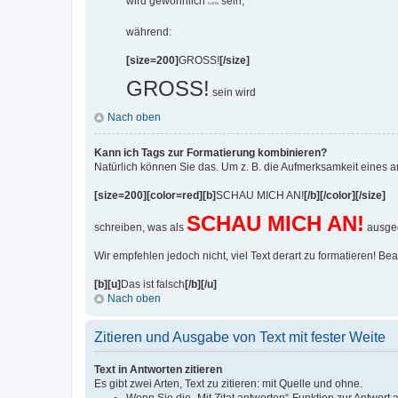
wird gewöhnlich
sein,
KLEIN
während:
[size=200]
GROSS!
[/size]
GROSS!
sein wird
Nach oben
Kann ich Tags zur Formatierung kombinieren?
Natürlich können Sie das. Um z. B. die Aufmerksamkeit eines 
[size=200][color=red][b]
SCHAU MICH AN!
[/b][/color][/size]
SCHAU MICH AN!
schreiben, was als
ausgeg
Wir empfehlen jedoch nicht, viel Text derart zu formatieren! Bea
[b][u]
Das ist falsch
[/b][/u]
Nach oben
Zitieren und Ausgabe von Text mit fester Weite
Text in Antworten zitieren
Es gibt zwei Arten, Text zu zitieren: mit Quelle und ohne.