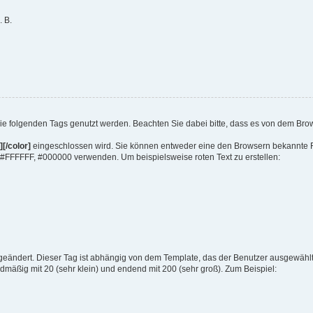
. B.
ie folgenden Tags genutzt werden. Beachten Sie dabei bitte, dass es von dem Bro
][/color]
eingeschlossen wird. Sie können entweder eine den Browsern bekannte Far
 #FFFFFF, #000000 verwenden. Um beispielsweise roten Text zu erstellen:
eändert. Dieser Tag ist abhängig von dem Template, das der Benutzer ausgewählt 
dmäßig mit 20 (sehr klein) und endend mit 200 (sehr groß). Zum Beispiel: