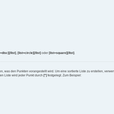
t=disc][/list]
,
[list=circle][/list]
oder
[list=square][/list]
.
legen, was den Punkten vorangestellt wird. Um eine sortierte Liste zu erstellen, verw
ten Liste wird jeder Punkt durch
[*]
festgelegt. Zum Beispiel: