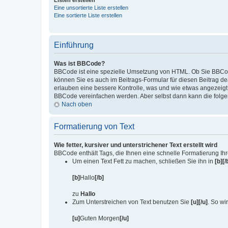
Listen erstellen
Eine unsortierte Liste erstellen
Eine sortierte Liste erstellen
Einführung
Was ist BBCode?
BBCode ist eine spezielle Umsetzung von HTML. Ob Sie BBCode
können Sie es auch im Beitrags-Formular für diesen Beitrag de
erlauben eine bessere Kontrolle, was und wie etwas angezeigt
BBCode vereinfachen werden. Aber selbst dann kann die folgende
Nach oben
Formatierung von Text
Wie fetter, kursiver und unterstrichener Text erstellt wird
BBCode enthält Tags, die Ihnen eine schnelle Formatierung Ih
Um einen Text Fett zu machen, schließen Sie ihn in
[b][/
[b]
Hallo
[/b]
zu
Hallo
Zum Unterstreichen von Text benutzen Sie
[u][/u]
. So wir
[u]
Guten Morgen
[/u]