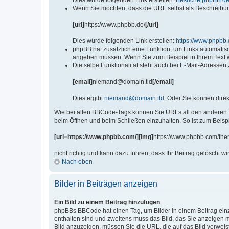
Dies würde folgenden Link erstellen:
Besuche phpBB.de
Wenn Sie möchten, dass die URL selbst als Beschreibung
[url]
https://www.phpbb.de/
[/url]
Dies würde folgenden Link erstellen:
https://www.phpbb.
phpBB hat zusätzlich eine Funktion, um Links automatisc
angeben müssen. Wenn Sie zum Beispiel in Ihrem Text 
Die selbe Funktionalität steht auch bei E-Mail-Adressen
[email]
niemand@domain.tld
[/email]
Dies ergibt
niemand@domain.tld
. Oder Sie können dire
Wie bei allen BBCode-Tags können Sie URLs all den anderen
beim Öffnen und beim Schließen einzuhalten. So ist zum Beispi
[url=https://www.phpbb.com/][img]
https://www.phpbb.com/th
nicht
richtig und kann dazu führen, dass Ihr Beitrag gelöscht wi
Nach oben
Bilder in Beiträgen anzeigen
Ein Bild zu einem Beitrag hinzufügen
phpBBs BBCode hat einen Tag, um Bilder in einem Beitrag einz
enthalten sind und zweitens muss das Bild, das Sie anzeigen möc
Bild anzuzeigen, müssen Sie die URL, die auf das Bild verweis