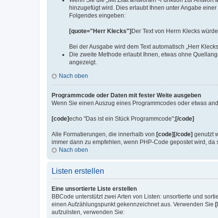
Wenn Sie die „Mit Zitat antworten“-Funktion zur Antwort 
hinzugefügt wird. Dies erlaubt Ihnen unter Angabe einer
Folgendes eingeben:
[quote="Herr Klecks"]
Der Text von Herrn Klecks würde
Bei der Ausgabe wird dem Text automatisch „Herr Klecks
Die zweite Methode erlaubt Ihnen, etwas ohne Quellang
angezeigt.
Nach oben
Programmcode oder Daten mit fester Weite ausgeben
Wenn Sie einen Auszug eines Programmcodes oder etwas anderes
[code]
echo "Das ist ein Stück Programmcode";
[/code]
Alle Formatierungen, die innerhalb von
[code][/code]
genutzt w
immer dann zu empfehlen, wenn PHP-Code gepostet wird, da so
Nach oben
Listen erstellen
Eine unsortierte Liste erstellen
BBCode unterstützt zwei Arten von Listen: unsortierte und sorti
einen Aufzählungspunkt gekennzeichnet aus. Verwenden Sie
[
aufzulisten, verwenden Sie: