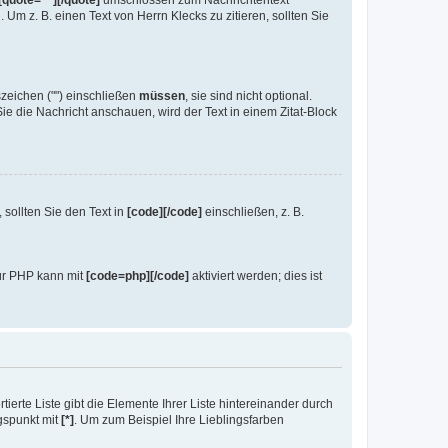
[quote=""][/quote]
umschlossen zum Nachrichtentext
m z. B. einen Text von Herrn Klecks zu zitieren, sollten Sie
zeichen ("") einschließen
müssen
, sie sind nicht optional.
e die Nachricht anschauen, wird der Text in einem Zitat-Block
sollten Sie den Text in
[code][/code]
einschließen, z. B.
für PHP kann mit
[code=php][/code]
aktiviert werden; dies ist
ierte Liste gibt die Elemente Ihrer Liste hintereinander durch
ngspunkt mit
[*]
. Um zum Beispiel Ihre Lieblingsfarben