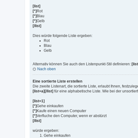
[list]
[*]
Rot
[*]
Blau
[*]
Gelb
[/list]
Dies würde folgende Liste ergeben:
Rot
Blau
Gelb
Alternativ können Sie auch den Listenpunkt-Stil definieren:
[lis
Nach oben
Eine sortierte Liste erstellen
Die zweite Listenart, die sortierte Liste, erlaubt Ihnen, festzu
[list=a][/list]
für eine alphabetische Liste. Wie bei der unsortier
[list=1]
[*]
Gehe einkaufen
[*]
Kaufe einen neuen Computer
[*]
Verfluche den Computer, wenn er abstürzt
[/list]
würde ergeben:
Gehe einkaufen