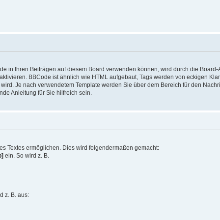
 in Ihren Beiträgen auf diesem Board verwenden können, wird durch die Board-Adm
aktivieren. BBCode ist ähnlich wie HTML aufgebaut, Tags werden von eckigen Klammer
 wird. Je nach verwendetem Template werden Sie über dem Bereich für den Nachri
 Anleitung für Sie hilfreich sein.
res Textes ermöglichen. Dies wird folgendermaßen gemacht:
b]
ein. So wird z. B.
d z. B. aus: