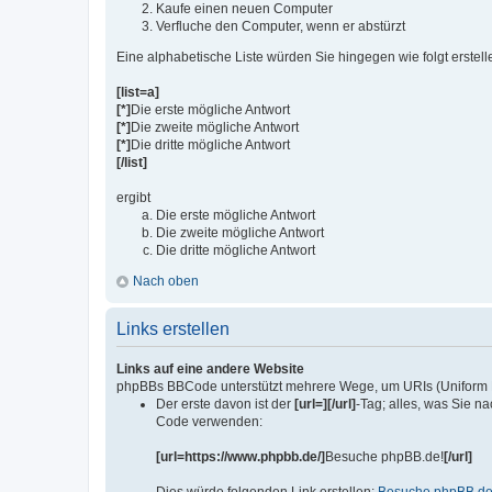
Kaufe einen neuen Computer
Verfluche den Computer, wenn er abstürzt
Eine alphabetische Liste würden Sie hingegen wie folgt erstell
[list=a]
[*]
Die erste mögliche Antwort
[*]
Die zweite mögliche Antwort
[*]
Die dritte mögliche Antwort
[/list]
ergibt
Die erste mögliche Antwort
Die zweite mögliche Antwort
Die dritte mögliche Antwort
Nach oben
Links erstellen
Links auf eine andere Website
phpBBs BBCode unterstützt mehrere Wege, um URIs (Uniform Re
Der erste davon ist der
[url=][/url]
-Tag; alles, was Sie n
Code verwenden:
[url=https://www.phpbb.de/]
Besuche phpBB.de!
[/url]