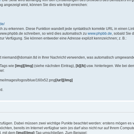
!
Die Seite wird abhängig von den Einstellungen des Browsers des Benutzers im gl
 angezeigt wird, können Sie dies wie folgt erreichen:
de/
h zu erkennen. Diese Funktion wandelt jede syntaktisch korrekte URL in einen Lin
www.phpbb.de schreiben, so wird dies automatisch zu
www.phpbb.de
, sobald Sie 
 zur Verfügung. Sie können entweder eine Adresse explizit kennzeichnen; z. B.:
kt niemand@domain.tld in Ihrer Nachricht verwenden, was automatisch umgewandel
 Tags wie
[img][/img]
(siehe nächsten Eintrag),
[b][/b]
usw. hinterlegen. Wie bei den
el:
eme/images/logos/blue/160x52.png
[/url][/img]
rd.
ufügen. Dabei müssen zwei wichtige Punkte beachtet werden: erstens mögen es vie
hten, bereits im Internet verfügbar sein (es darf also nicht nur auf Ihrem Compute
t, mit dem
[img][/img]
-Tag umschließen. Zum Beispiel: