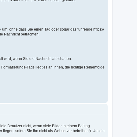
eichen oder in einem neuen Fenster geöffnet.
k um, ohne dass Sie einen Tag oder sogar das führende https://
die Nachricht betrachten.
t wird, wenn Sie die Nachricht anschauen.
 Formatierungs-Tags liegt es an Ihnen, die richtige Reihenfolge
le Benutzer nicht, wenn viele Bilder in einem Beitrag
r liegen, sofern Sie ihn nicht als Webserver betreiben!). Um ein