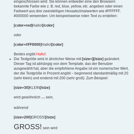
eingeschlossen wird. Sie können entweder eine den Browsern
bekannte Farbe wie z. B. red, blue, yellow, etc. angeben oder einen
Farbwert aus drei zweistelligen Hexadezimalwerten wie #FFFFFF,
#000000 verwenden. Um beispielsweise roten Text zu erstellen:
[color=red]
Hallo!
[/color]
oder
[color=#FF0000]
Hallo!
[/color]
Beides ergibt
Hallo!
.
Die Textgröße wird in ähnlicher Weise mit
[size=][/size]
geändert.
Dieser Tag ist abhängig von dem Template, das der Benutzer
ausgewählt hat, aber die empfohlene Angabe ist ein numerischer Wert,
der die Textgröße in Prozent angibt – beginnend standardmäßig mit 20
(sehr klein) und endend mit 200 (sehr groß). Zum Beispiel:
[size=30]
KLEIN
[/size]
wird gewöhnlich
sein,
KLEIN
während:
[size=200]
GROSS!
[/size]
GROSS!
sein wird