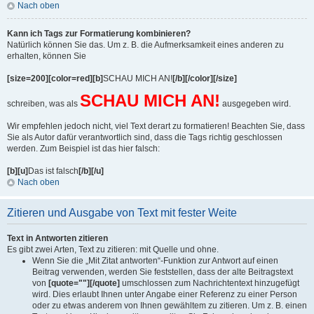
Nach oben
Kann ich Tags zur Formatierung kombinieren?
Natürlich können Sie das. Um z. B. die Aufmerksamkeit eines anderen zu
erhalten, können Sie
[size=200][color=red][b]
SCHAU MICH AN!
[/b][/color][/size]
SCHAU MICH AN!
schreiben, was als
ausgegeben wird.
Wir empfehlen jedoch nicht, viel Text derart zu formatieren! Beachten Sie, dass
Sie als Autor dafür verantwortlich sind, dass die Tags richtig geschlossen
werden. Zum Beispiel ist das hier falsch:
[b][u]
Das ist falsch
[/b][/u]
Nach oben
Zitieren und Ausgabe von Text mit fester Weite
Text in Antworten zitieren
Es gibt zwei Arten, Text zu zitieren: mit Quelle und ohne.
Wenn Sie die „Mit Zitat antworten“-Funktion zur Antwort auf einen
Beitrag verwenden, werden Sie feststellen, dass der alte Beitragstext
von
[quote=""][/quote]
umschlossen zum Nachrichtentext hinzugefügt
wird. Dies erlaubt Ihnen unter Angabe einer Referenz zu einer Person
oder zu etwas anderem von Ihnen gewähltem zu zitieren. Um z. B. einen