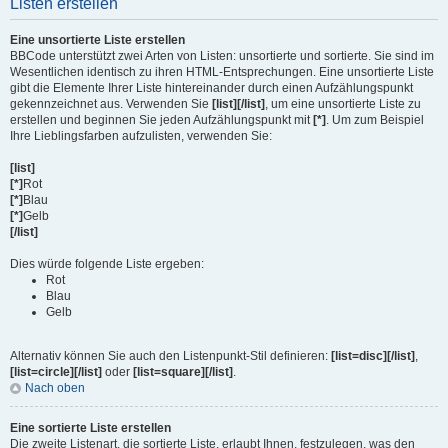
Listen erstellen
Eine unsortierte Liste erstellen
BBCode unterstützt zwei Arten von Listen: unsortierte und sortierte. Sie sind im
Wesentlichen identisch zu ihren HTML-Entsprechungen. Eine unsortierte Liste
gibt die Elemente Ihrer Liste hintereinander durch einen Aufzählungspunkt
gekennzeichnet aus. Verwenden Sie
[list][/list]
, um eine unsortierte Liste zu
erstellen und beginnen Sie jeden Aufzählungspunkt mit
[*]
. Um zum Beispiel
Ihre Lieblingsfarben aufzulisten, verwenden Sie:
[list]
[*]
Rot
[*]
Blau
[*]
Gelb
[/list]
Dies würde folgende Liste ergeben:
Rot
Blau
Gelb
Alternativ können Sie auch den Listenpunkt-Stil definieren:
[list=disc][/list]
,
[list=circle][/list]
oder
[list=square][/list]
.
Nach oben
Eine sortierte Liste erstellen
Die zweite Listenart, die sortierte Liste, erlaubt Ihnen, festzulegen, was den