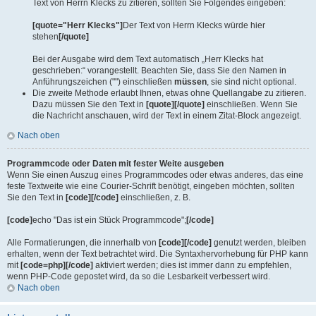
Text von Herrn Klecks zu zitieren, sollten Sie Folgendes eingeben:
[quote="Herr Klecks"]
Der Text von Herrn Klecks würde hier
stehen
[/quote]
Bei der Ausgabe wird dem Text automatisch „Herr Klecks hat
geschrieben:“ vorangestellt. Beachten Sie, dass Sie den Namen in
Anführungszeichen ("") einschließen
müssen
, sie sind nicht optional.
Die zweite Methode erlaubt Ihnen, etwas ohne Quellangabe zu zitieren.
Dazu müssen Sie den Text in
[quote][/quote]
einschließen. Wenn Sie
die Nachricht anschauen, wird der Text in einem Zitat-Block angezeigt.
Nach oben
Programmcode oder Daten mit fester Weite ausgeben
Wenn Sie einen Auszug eines Programmcodes oder etwas anderes, das eine
feste Textweite wie eine Courier-Schrift benötigt, eingeben möchten, sollten
Sie den Text in
[code][/code]
einschließen, z. B.
[code]
echo "Das ist ein Stück Programmcode";
[/code]
Alle Formatierungen, die innerhalb von
[code][/code]
genutzt werden, bleiben
erhalten, wenn der Text betrachtet wird. Die Syntaxhervorhebung für PHP kann
mit
[code=php][/code]
aktiviert werden; dies ist immer dann zu empfehlen,
wenn PHP-Code gepostet wird, da so die Lesbarkeit verbessert wird.
Nach oben