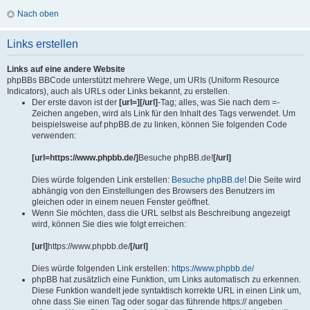
Nach oben
Links erstellen
Links auf eine andere Website
phpBBs BBCode unterstützt mehrere Wege, um URIs (Uniform Resource
Indicators), auch als URLs oder Links bekannt, zu erstellen.
Der erste davon ist der
[url=][/url]
-Tag; alles, was Sie nach dem =-
Zeichen angeben, wird als Link für den Inhalt des Tags verwendet. Um
beispielsweise auf phpBB.de zu linken, können Sie folgenden Code
verwenden:
[url=https://www.phpbb.de/]
Besuche phpBB.de!
[/url]
Dies würde folgenden Link erstellen:
Besuche phpBB.de!
Die Seite wird
abhängig von den Einstellungen des Browsers des Benutzers im
gleichen oder in einem neuen Fenster geöffnet.
Wenn Sie möchten, dass die URL selbst als Beschreibung angezeigt
wird, können Sie dies wie folgt erreichen:
[url]
https://www.phpbb.de/
[/url]
Dies würde folgenden Link erstellen:
https://www.phpbb.de/
phpBB hat zusätzlich eine Funktion, um Links automatisch zu erkennen.
Diese Funktion wandelt jede syntaktisch korrekte URL in einen Link um,
ohne dass Sie einen Tag oder sogar das führende https:// angeben