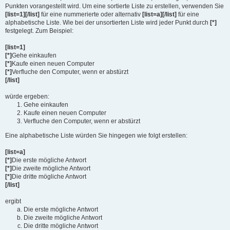
Punkten vorangestellt wird. Um eine sortierte Liste zu erstellen, verwenden Sie
[list=1][/list]
für eine nummerierte oder alternativ
[list=a][/list]
für eine
alphabetische Liste. Wie bei der unsortierten Liste wird jeder Punkt durch
[*]
festgelegt. Zum Beispiel:
[list=1]
[*]
Gehe einkaufen
[*]
Kaufe einen neuen Computer
[*]
Verfluche den Computer, wenn er abstürzt
[/list]
würde ergeben:
Gehe einkaufen
Kaufe einen neuen Computer
Verfluche den Computer, wenn er abstürzt
Eine alphabetische Liste würden Sie hingegen wie folgt erstellen:
[list=a]
[*]
Die erste mögliche Antwort
[*]
Die zweite mögliche Antwort
[*]
Die dritte mögliche Antwort
[/list]
ergibt
Die erste mögliche Antwort
Die zweite mögliche Antwort
Die dritte mögliche Antwort