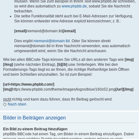
müssen. Wenn Sie zum Beispiel in Ihrem Text www.phpbb.de schreiben,
so wird dies automatisch zu
www.phpbb.de
, sobald Sie die Nachricht
betrachten.
Die selbe Funktionalität steht auch bei E-Mail-Adressen zur Verfügung.
Sie können entweder eine Adresse explizit kennzeichnen; z. B.:
[email]
niemand@domain.tld
[/email]
Dies ergibt
niemand@domain.tld
. Oder Sie können direkt
niemand@domain.tld in Ihrer Nachricht verwenden, was automatisch
umgewandelt wird, wenn Sie die Nachricht anschauen.
Wie bei allen BBCode-Tags können Sie URLs all den anderen Tags wie
[img]
[/img]
(siehe nächsten Eintrag),
[b][/b]
usw. hinterlegen. Wie bei den
Formatierungs-Tags liegt es an Ihnen, die richtige Reihenfolge beim Öffnen
und beim Schließen einzuhalten. So ist zum Beispiel:
[url=https://www.phpbb.com/]
[img]
https://www.phpbb.com/theme/images/logos/blue/160x52.png
[/url][/img]
nicht
richtig und kann dazu führen, dass Ihr Beitrag gelöscht wird.
Nach oben
Bilder in Beiträgen anzeigen
Ein Bild zu einem Beitrag hinzufügen
phpBBs BBCode hat einen Tag, um Bilder in einem Beitrag einzufügen. Dabei