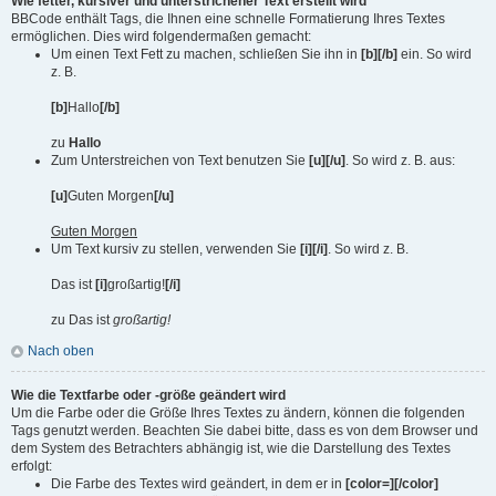
Wie fetter, kursiver und unterstrichener Text erstellt wird
BBCode enthält Tags, die Ihnen eine schnelle Formatierung Ihres Textes
ermöglichen. Dies wird folgendermaßen gemacht:
Um einen Text Fett zu machen, schließen Sie ihn in
[b][/b]
ein. So wird
z. B.
[b]
Hallo
[/b]
zu
Hallo
Zum Unterstreichen von Text benutzen Sie
[u][/u]
. So wird z. B. aus:
[u]
Guten Morgen
[/u]
Guten Morgen
Um Text kursiv zu stellen, verwenden Sie
[i][/i]
. So wird z. B.
Das ist
[i]
großartig!
[/i]
zu Das ist
großartig!
Nach oben
Wie die Textfarbe oder -größe geändert wird
Um die Farbe oder die Größe Ihres Textes zu ändern, können die folgenden
Tags genutzt werden. Beachten Sie dabei bitte, dass es von dem Browser und
dem System des Betrachters abhängig ist, wie die Darstellung des Textes
erfolgt:
Die Farbe des Textes wird geändert, in dem er in
[color=][/color]