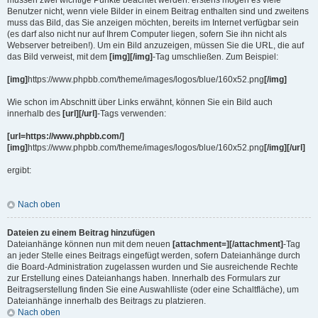
müssen zwei wichtige Punkte beachtet werden: erstens mögen es viele
Benutzer nicht, wenn viele Bilder in einem Beitrag enthalten sind und zweitens
muss das Bild, das Sie anzeigen möchten, bereits im Internet verfügbar sein
(es darf also nicht nur auf Ihrem Computer liegen, sofern Sie ihn nicht als
Webserver betreiben!). Um ein Bild anzuzeigen, müssen Sie die URL, die auf
das Bild verweist, mit dem
[img][/img]
-Tag umschließen. Zum Beispiel:
[img]
https://www.phpbb.com/theme/images/logos/blue/160x52.png
[/img]
Wie schon im Abschnitt über Links erwähnt, können Sie ein Bild auch
innerhalb des
[url][/url]
-Tags verwenden:
[url=https://www.phpbb.com/]
[img]
https://www.phpbb.com/theme/images/logos/blue/160x52.png
[/img][/url]
ergibt:
Nach oben
Dateien zu einem Beitrag hinzufügen
Dateianhänge können nun mit dem neuen
[attachment=][/attachment]
-Tag
an jeder Stelle eines Beitrags eingefügt werden, sofern Dateianhänge durch
die Board-Administration zugelassen wurden und Sie ausreichende Rechte
zur Erstellung eines Dateianhangs haben. Innerhalb des Formulars zur
Beitragserstellung finden Sie eine Auswahlliste (oder eine Schaltfläche), um
Dateianhänge innerhalb des Beitrags zu platzieren.
Nach oben