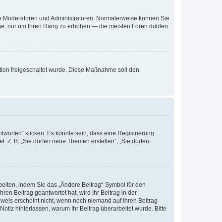
 wie Moderatoren und Administratoren. Normalerweise können Sie
räge, nur um Ihren Rang zu erhöhen — die meisten Foren dulden
ration freigeschaltet wurde. Diese Maßnahme soll den
worten“ klicken. Es könnte sein, dass eine Registrierung
t. Z. B. „Sie dürfen neue Themen erstellen“, „Sie dürfen
beiten, indem Sie das „Ändere Beitrag“-Symbol für den
ren Beitrag geantwortet hat, wird Ihr Beitrag in der
nweis erscheint nicht, wenn noch niemand auf Ihren Beitrag
Notiz hinterlassen, warum Ihr Beitrag überarbeitet wurde. Bitte