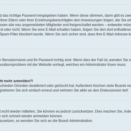
nd das richtige Passwort eingegeben haben. Wenn diese stimmen, dann gibt es zw
Ihrer Eltern oder Ihrer Erziehungsberechtigten den Anweisungen folgen, die Sie erh
üssen alle neu angemeldeten Mitglieder erst freigeschaltet werden – entweder müsse
 ist oder nicht. Wenn Sie eine E-Mail erhalten haben, folgen Sie den dort enthalte
pam-Filter blockiert wurde. Wenn Sie sich sicher sind, dass Ihre E-Mail-Adresse 
hr Benutzername und Ihr Passwort richtig sind. Wenn dies der Fall ist, wenden Sie
gurationsproblem mit der Website vorliegt, welches ein Administrator lösen muss.
icht mehr anmelden?!
schieden Gründen deaktiviert oder gelöscht hat. Außerdem löschen viele Boards reg
strieren Sie sich einfach erneut und nehmen Sie aktiv an den Diskussionen teil!
rt nicht wieder mitteilen, Sie können es jedoch zurücksetzen. Dies machen Sie, in
e sich schnell wieder anmelden können.
ckzusetzen, so wenden Sie sich an die Board-Administration.