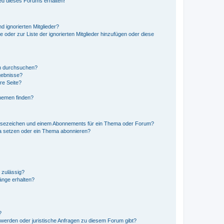
ed dieses Forums erhalten!
d ignorierten Mitglieder?
e oder zur Liste der ignorierten Mitglieder hinzufügen oder diese
en durchsuchen?
gebnisse?
re Seite?
hemen finden?
esezeichen und einem Abonnements für ein Thema oder Forum?
a setzen oder ein Thema abonnieren?
 zulässig?
hänge erhalten?
?
hwerden oder juristische Anfragen zu diesem Forum gibt?