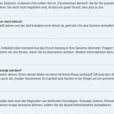
n Zeitzone. In diesem Fall sollten Sie im „Persönlichen Bereich“ die für Sie passend
 Sie noch nicht registriert sind, ist dies ein guter Grund, dies jetzt zu tun.
mer noch falsch!
ellt haben und die Zeit trotzdem noch falsch ist, geht die Uhr des Servers vermutlic
 installiert oder niemand hat das Forum bislang in Ihre Sprache übersetzt. Fragen 
t, würden wir uns freuen, wenn Sie es übersetzen würden. Weitere Informationen da
gezeigt werden?
men stehen. Eines dieser Bilder ist meist mit Ihrem Rang verknüpft: Oft sind dies S
auch als „Avatar“ bezeichnet. Es handelt sich hierbei in der Regel um ein persönl
 Avatar über eine der folgenden vier Methoden hinzufügen: Gravatar, Galerie, Rem
inen Avatar benutzen können, sollten Sie die Board-Administration kontaktieren.