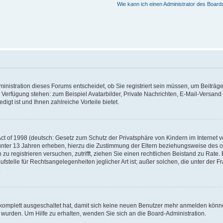
Wie kann ich einen Administrator des Board
nistration dieses Forums entscheidet, ob Sie registriert sein müssen, um Beiträge z
ur Verfügung stehen: zum Beispiel Avatarbilder, Private Nachrichten, E-Mail-Versand
igt ist und Ihnen zahlreiche Vorteile bietet.
t of 1998 (deutsch: Gesetz zum Schutz der Privatsphäre von Kindern im Internet vo
unter 13 Jahren erheben, hierzu die Zustimmung der Eltern beziehungsweise des o
h zu registrieren versuchen, zutrifft, ziehen Sie einen rechtlichen Beistand zu Rat
stelle für Rechtsangelegenheiten jeglicher Art ist; außer solchen, die unter der 
.
 komplett ausgeschaltet hat, damit sich keine neuen Benutzer mehr anmelden könne
 wurden. Um Hilfe zu erhalten, wenden Sie sich an die Board-Administration.