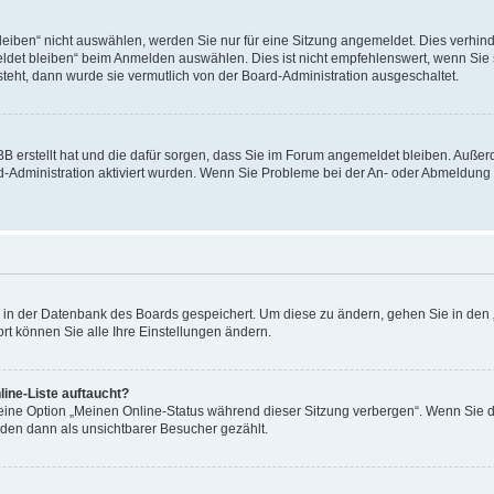
ben“ nicht auswählen, werden Sie nur für eine Sitzung angemeldet. Dies verhinde
et bleiben“ beim Anmelden auswählen. Dies ist nicht empfehlenswert, wenn Sie s
steht, dann wurde sie vermutlich von der Board-Administration ausgeschaltet.
pBB erstellt hat und die dafür sorgen, dass Sie im Forum angemeldet bleiben. Auß
rd-Administration aktiviert wurden. Wenn Sie Probleme bei der An- oder Abmeldun
en in der Datenbank des Boards gespeichert. Um diese zu ändern, gehen Sie in den 
rt können Sie alle Ihre Einstellungen ändern.
ine-Liste auftaucht?
 eine Option „Meinen Online-Status während dieser Sitzung verbergen“. Wenn Sie d
rden dann als unsichtbarer Besucher gezählt.