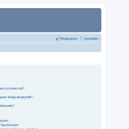
Registrieren
Anmelden
ete ich ihnen bei?
en farbig dargestellt?
tartseite?
icken!
 Nachrichten!