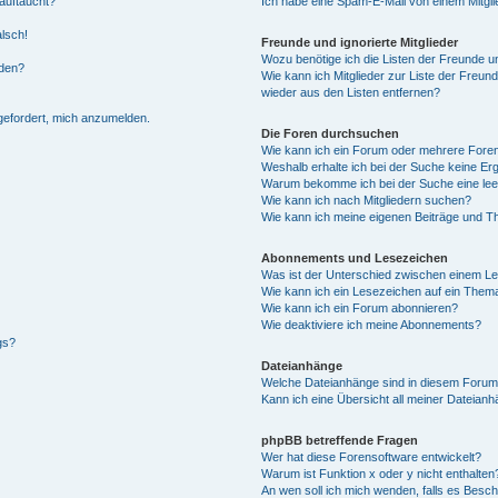
auftaucht?
Ich habe eine Spam-E-Mail von einem Mitgli
alsch!
Freunde und ignorierte Mitglieder
Wozu benötige ich die Listen der Freunde un
rden?
Wie kann ich Mitglieder zur Liste der Freund
wieder aus den Listen entfernen?
fgefordert, mich anzumelden.
Die Foren durchsuchen
Wie kann ich ein Forum oder mehrere For
Weshalb erhalte ich bei der Suche keine Er
Warum bekomme ich bei der Suche eine lee
Wie kann ich nach Mitgliedern suchen?
Wie kann ich meine eigenen Beiträge und T
Abonnements und Lesezeichen
Was ist der Unterschied zwischen einem L
Wie kann ich ein Lesezeichen auf ein Them
Wie kann ich ein Forum abonnieren?
Wie deaktiviere ich meine Abonnements?
gs?
Dateianhänge
Welche Dateianhänge sind in diesem Forum
Kann ich eine Übersicht all meiner Dateian
phpBB betreffende Fragen
Wer hat diese Forensoftware entwickelt?
Warum ist Funktion x oder y nicht enthalten
An wen soll ich mich wenden, falls es Besc