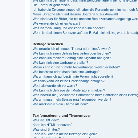
Wie kann ich verhindern, dass mein Benutzername in der Online-Liste 
Die Forenuhr geht falsch!
Ich habe die Zeitzone eingestellt, aber die Forenuhr geht immer noch f
Meine Sprache steht auf diesem Board nicht zur Auswahl!
Was sind das für Bilder, die bei meinem Benutzernamen angezeigt we
Wie verwende ich einen Avatar?
Was ist mein Rang und wie kann ich ihn ändern?
Wenn ich bei einem Benutzer auf den E-Mail-Link klicke, werde ich au
Beiträge schreiben
Wie erstelle ich ein neues Thema oder eine Antwort?
Wie kann ich einen Beitrag bearbeiten oder löschen?
Wie kann ich meinem Beitrag eine Signatur anfügen?
Wie kann ich eine Umfrage erstellen?
Wieso kann ich nicht mehr Antwortmöglichkeiten erstellen?
Wie bearbeite oder lösche ich eine Umfrage?
Warum kann ich auf bestimmte Foren nicht zugreifen?
Weshalb kann ich keine Dateianhänge anfügen?
Weshalb wurde ich verwarnt?
Wie kann ich Beiträge den Moderatoren melden?
Was bewirkt die „Speichern“-Schaltfläche beim Schreiben eines Beitra
Warum muss mein Beitrag erst freigegeben werden?
Wie markiere ich ein Thema als neu?
Textformatierung und Thementypen
Was ist BBCode?
Kann ich HTML benutzen?
Was sind Smilies?
Kann ich Bilder in meine Beiträge einfügen?