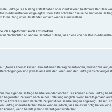
iele Beiträge Sie bislang erstellt haben oder identifizieren bestimmte Benutzer
 Board-Administration festgelegt wurden. Bitte schreiben Sie keine sinnlosen Beit
wird Ihren Rang unter Umständen einfach wieder zurücksetzen.
rde ich aufgefordert, mich anzumelden.
ion für Nachrichten an andere Benutzer nutzen, falls diese von der Board-Administ
f „Neues Thema“ klicken. Um auf einen Beitrag zu antworten, müssen Sie auf „Ant
e Berechtigungen sind jeweils am Ende der Foren- und der Beitragsansicht aufgeliste
nur Ihre eigenen Beiträge bearbeiten oder löschen. Sie können einen Beitrag bear
nen begrenzten Zeitraum nach seiner Erstellung möglich. Wenn bereits jemand auf Ih
 die Anzahl als auch der letzte Zeitpunkt der Bearbeitungen angezeigt. Dieser Hi
 Beitrag überarbeitet hat. Diese können jedoch, falls sie es für nötig halten, eine 
hen können, wenn bereits jemand darauf geantwortet hat.