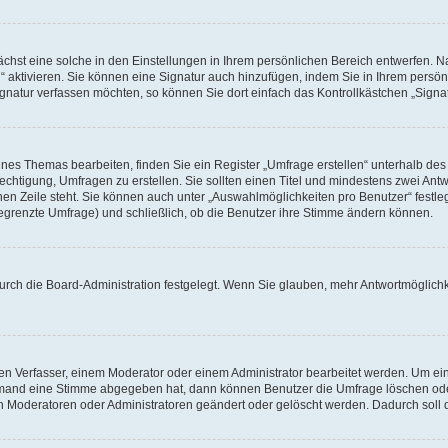
hst eine solche in den Einstellungen in Ihrem persönlichen Bereich entwerfen. Na
 aktivieren. Sie können eine Signatur auch hinzufügen, indem Sie in Ihrem persö
gnatur verfassen möchten, so können Sie dort einfach das Kontrollkästchen „Signa
es Themas bearbeiten, finden Sie ein Register „Umfrage erstellen“ unterhalb des F
echtigung, Umfragen zu erstellen. Sie sollten einen Titel und mindestens zwei An
genen Zeile steht. Sie können auch unter „Auswahlmöglichkeiten pro Benutzer“ fest
unbegrenzte Umfrage) und schließlich, ob die Benutzer ihre Stimme ändern können.
urch die Board-Administration festgelegt. Wenn Sie glauben, mehr Antwortmöglichk
n Verfasser, einem Moderator oder einem Administrator bearbeitet werden. Um ein
emand eine Stimme abgegeben hat, dann können Benutzer die Umfrage löschen oder 
 Moderatoren oder Administratoren geändert oder gelöscht werden. Dadurch soll 