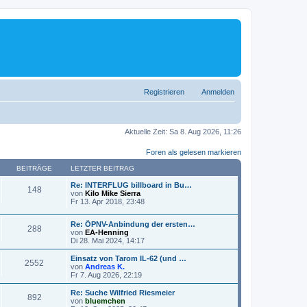
Registrieren
Anmelden
Aktuelle Zeit: Sa 8. Aug 2026, 11:26
Foren als gelesen markieren
BEITRÄGE
LETZTER BEITRAG
Re: INTERFLUG billboard in Bu…
148
von
Kilo Mike Sierra
N
Fr 13. Apr 2018, 23:48
e
u
Re: ÖPNV-Anbindung der ersten…
e
288
von
EA-Henning
s
N
Di 28. Mai 2024, 14:17
t
e
e
u
r
Einsatz von Tarom IL-62 (und …
2552
e
B
von
Andreas K.
s
N
e
Fr 7. Aug 2026, 22:19
t
e
i
e
u
t
Re: Suche Wilfried Riesmeier
892
r
e
r
von
bluemchen
B
s
a