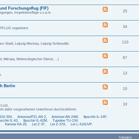
und Forschungsflug (FIF)
25
egungen, Inspektionsflüge u.v.a.m.
34
RFLUG organisiert.
110
Marx-Stadt, Leipzig-Mockau, Leipzig-Schkeuditz
87
 Mitropa, Meteorologischer Dienst, ...)
13
w.
ch Berlin
10
33
RFLUG.
d im dafür vorgesehenen Unterforum durchzuführen.
A310-304
,
Antonow/PZL AN-2
,
Antonow AN-24W
,
Iljuschin IL-14P
,
juschin IL-62
,
Iljuschin IL-62M
,
Tupolew TU-134
,
,
Kamow KA-26
,
Let Z-37
,
Let Z-37A
,
Let L-410UVP
,
THEMEN