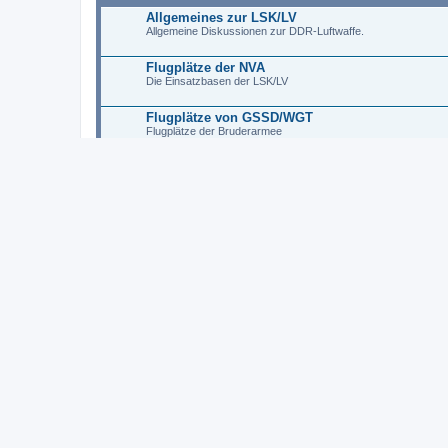
Allgemeines zur LSK/LV
Allgemeine Diskussionen zur DDR-Luftwaffe.
Flugplätze der NVA
Die Einsatzbasen der LSK/LV
Flugplätze von GSSD/WGT
Flugplätze der Bruderarmee
Nachrichten und Flugsicherung
Militärischer Flugverkehr der alliierten Staaten 
NVA LSK/LV Flugzeugflotte (Verbleibliste)
Unterforum:
Mi-8T
GEHEIMDIENSTLICHE LUFTFAHRT IN DER DDR
Allgemeine Themen
Moderator:
Kilo Mike Sierra
MfS Flugzeugflotte (Verbleibliste)
Der Geheimdienst der DDR verfügte über insgesamt 4 Flugze
Zuerst eine AN-24W, die später durch 2 Tupolew TU-134AK a
Ausserdem beschaffte man eine ausgediente, nicht mehr flugfäh