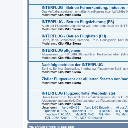
INTERFLUG - Betrieb Fernerkundung, Industrie- 
Das Aufgabenspektrum umfaßte Kranflugeinsätze, Luftbildbefli
Moderator:
Kilo Mike Sierra
INTERFLUG - Betrieb Flugsicherung (FS)
Auch der Flugsicherungsdienst war unter dem Dach der INTE
Moderator:
Kilo Mike Sierra
INTERFLUG - Betrieb Flughäfen (FH)
Barth, Berlin-Schönefeld, Dresden, Erfurt, Heringsdorf, Karl-
Moderator:
Kilo Mike Sierra
INTERFLUG allgemein
Allgemeines zur INTERFLUG und ihren Partnerbetrieben (Minol,
Moderator:
Kilo Mike Sierra
Nachfolgebetriebe der INTERFLUG
Berline, Berliner Spezialflug, Interhansa, Flugservice Berlin us
Moderator:
Kilo Mike Sierra
Ziviler Flugverkehr der alliierten Staaten von/na
Moderator:
Kilo Mike Sierra
INTERFLUG Flugzeugflotte (Verbleibliste)
Unser Forum zur Übersicht der Luftfahrtzeugflotte der INTE
Allgemeine und spezielle Diskussionen zu Flugzeugtypen sin
Moderator:
Kilo Mike Sierra
Unterforen:
Aero AE-45S
,
Aero L-60 Brigadyr
,
Airbus 
Iljuschin IL-18W
,
Iljuschin IL-18E
,
Iljuschin IL-18D
,
Il
Tupolew TU-134A
,
MiL/PZL Mi-2
,
MiL Mi-4
,
MiL Mi-8
PZL-106A "Kruk"
,
PZL M18 "Dromader"
MILITÄRLUFTFAHRT IN DER DDR