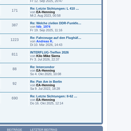
N
Fr 12. Sep 2025, 20:47
e
t
g
e
i
e
u
Re: Letzte Sichtungen: L 410 …
t
171
r
e
von
EA-Henning
r
B
s
N
Mi 2. Aug 2023, 00:58
a
e
t
e
g
i
e
u
Re: Welche zivilen DDR-Funkfe…
t
387
r
e
von
fdb_1974
r
B
s
N
Fr 19. Sep 2025, 11:16
a
e
t
e
g
i
e
u
Re: Fahrzeuge auf den Flughäf…
t
1223
r
e
von
Andreas K.
r
B
s
N
Di 10. Mär 2026, 14:43
a
e
t
e
g
i
e
u
INTERFLUG-Treffen 2026
t
811
r
e
von
Kilo Mike Sierra
r
B
s
N
Fr 3. Jul 2026, 22:37
a
e
t
e
g
i
e
u
Re: Intercondor
t
88
r
e
von
EA-Henning
r
B
s
N
So 4. Okt 2020, 10:08
a
e
t
e
g
i
e
u
Re: Pan Am in Berlin
t
92
r
e
von
EA-Henning
r
B
s
N
Sa 9. Jul 2022, 18:28
a
e
t
e
g
i
e
u
Re: Letzte Sichtungen: Il-62 …
t
690
r
e
von
EA-Henning
r
B
s
N
Do 16. Okt 2025, 12:14
a
e
t
e
g
i
e
u
t
r
e
r
B
s
a
e
t
g
i
e
t
r
BEITRÄGE
LETZTER BEITRAG
r
B