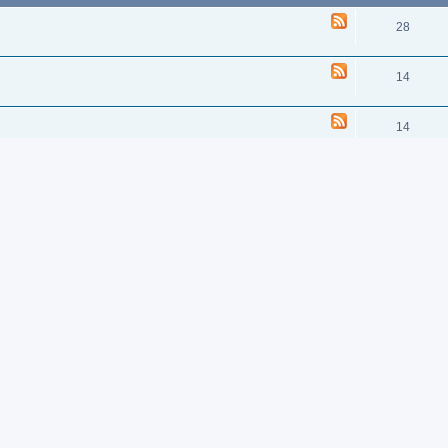
28
14
14
6
von/nach Berlin
3
3
THEMEN
4
2
uge.
bgelösten wurden.
ige TU-134A von der Aeroflot, um sie als Trainer für die terrorabwehr