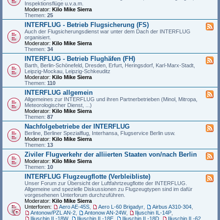
Inspektionsflüge u.v.a.m.
Moderator:
Kilo Mike Sierra
Themen:
25
INTERFLUG - Betrieb Flugsicherung (FS)
Auch der Flugsicherungsdienst war unter dem Dach der INTERFLUG
organisiert.
Moderator:
Kilo Mike Sierra
Themen:
34
INTERFLUG - Betrieb Flughäfen (FH)
Barth, Berlin-Schönefeld, Dresden, Erfurt, Heringsdorf, Karl-Marx-Stadt,
Leipzig-Mockau, Leipzig-Schkeuditz
Moderator:
Kilo Mike Sierra
Themen:
110
INTERFLUG allgemein
Allgemeines zur INTERFLUG und ihren Partnerbetrieben (Minol, Mitropa,
Meteorologischer Dienst, ...)
Moderator:
Kilo Mike Sierra
Themen:
87
Nachfolgebetriebe der INTERFLUG
Berline, Berliner Spezialflug, Interhansa, Flugservice Berlin usw.
Moderator:
Kilo Mike Sierra
Themen:
13
Ziviler Flugverkehr der alliierten Staaten von/nach Berlin
Moderator:
Kilo Mike Sierra
Themen:
10
INTERFLUG Flugzeugflotte (Verbleibliste)
Unser Forum zur Übersicht der Luftfahrtzeugflotte der INTERFLUG.
Allgemeine und spezielle Diskussionen zu Flugzeugtypen sind im dafür
vorgesehenen Unterforum durchzuführen.
Moderator:
Kilo Mike Sierra
Unterforen:
Aero AE-45S
,
Aero L-60 Brigadyr
,
Airbus A310-304
,
Antonow/PZL AN-2
,
Antonow AN-24W
,
Iljuschin IL-14P
,
Iljuschin IL-18W
,
Iljuschin IL-18E
,
Iljuschin IL-18D
,
Iljuschin IL-62
,