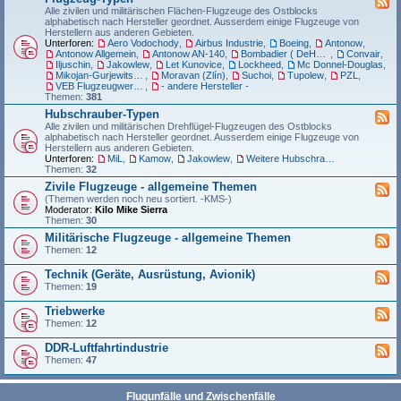
Alle zivilen und militärischen Flächen-Flugzeuge des Ostblocks
alphabetisch nach Hersteller geordnet. Ausserdem einige Flugzeuge von
Herstellern aus anderen Gebieten.
Unterforen:
Aero Vodochody
,
Airbus Industrie
,
Boeing
,
Antonow
,
Antonow Allgemein
,
Antonow AN-140
,
Bombadier ( DeHaviland)
,
Convair
,
Iljuschin
,
Jakowlew
,
Let Kunovice
,
Lockheed
,
Mc Donnel-Douglas
,
Mikojan-Gurjewitsch (MiG)
,
Moravan (Zlín)
,
Suchoi
,
Tupolew
,
PZL
,
VEB Flugzeugwerke Dresden (FWD)
,
- andere Hersteller -
Themen:
381
Hubschrauber-Typen
Alle zivilen und militärischen Drehflügel-Flugzeugen des Ostblocks
alphabetisch nach Hersteller geordnet. Ausserdem einige Flugzeuge von
Herstellern aus anderen Gebieten.
Unterforen:
MiL
,
Kamow
,
Jakowlew
,
Weitere Hubschrauber aus der Fertigung des Ostblocks.
Themen:
32
Zivile Flugzeuge - allgemeine Themen
(Themen werden noch neu sortiert. -KMS-)
Moderator:
Kilo Mike Sierra
Themen:
30
Militärische Flugzeuge - allgemeine Themen
Themen:
12
Technik (Geräte, Ausrüstung, Avionik)
Themen:
19
Triebwerke
Themen:
12
DDR-Luftfahrtindustrie
Themen:
47
Flugunfälle und Zwischenfälle