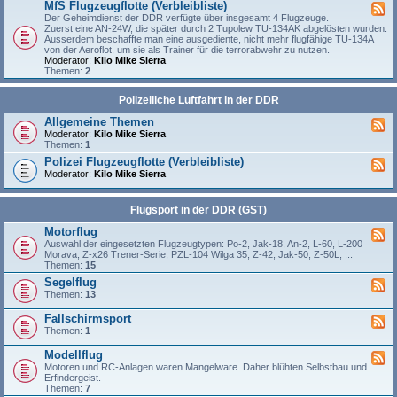
MfS Flugzeugflotte (Verbleibliste)
Der Geheimdienst der DDR verfügte über insgesamt 4 Flugzeuge.
Zuerst eine AN-24W, die später durch 2 Tupolew TU-134AK abgelösten wurden.
Ausserdem beschaffte man eine ausgediente, nicht mehr flugfähige TU-134A
von der Aeroflot, um sie als Trainer für die terrorabwehr zu nutzen.
Moderator:
Kilo Mike Sierra
Themen:
2
Polizeiliche Luftfahrt in der DDR
Allgemeine Themen
Moderator:
Kilo Mike Sierra
Themen:
1
Polizei Flugzeugflotte (Verbleibliste)
Moderator:
Kilo Mike Sierra
Flugsport in der DDR (GST)
Motorflug
Auswahl der eingesetzten Flugzeugtypen: Po-2, Jak-18, An-2, L-60, L-200
Morava, Z-x26 Trener-Serie, PZL-104 Wilga 35, Z-42, Jak-50, Z-50L, ...
Themen:
15
Segelflug
Themen:
13
Fallschirmsport
Themen:
1
Modellflug
Motoren und RC-Anlagen waren Mangelware. Daher blühten Selbstbau und
Erfindergeist.
Themen:
7