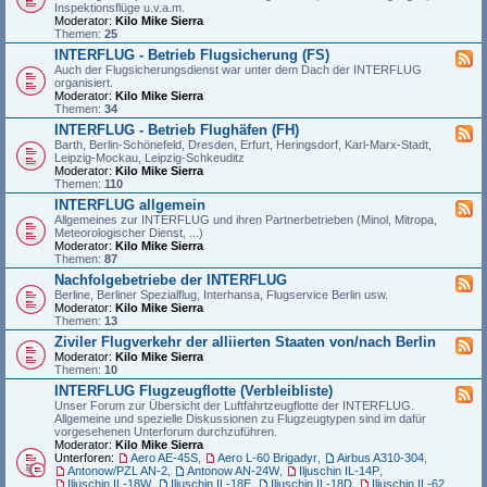
Inspektionsflüge u.v.a.m.
Moderator:
Kilo Mike Sierra
Themen:
25
INTERFLUG - Betrieb Flugsicherung (FS)
Auch der Flugsicherungsdienst war unter dem Dach der INTERFLUG
organisiert.
Moderator:
Kilo Mike Sierra
Themen:
34
INTERFLUG - Betrieb Flughäfen (FH)
Barth, Berlin-Schönefeld, Dresden, Erfurt, Heringsdorf, Karl-Marx-Stadt,
Leipzig-Mockau, Leipzig-Schkeuditz
Moderator:
Kilo Mike Sierra
Themen:
110
INTERFLUG allgemein
Allgemeines zur INTERFLUG und ihren Partnerbetrieben (Minol, Mitropa,
Meteorologischer Dienst, ...)
Moderator:
Kilo Mike Sierra
Themen:
87
Nachfolgebetriebe der INTERFLUG
Berline, Berliner Spezialflug, Interhansa, Flugservice Berlin usw.
Moderator:
Kilo Mike Sierra
Themen:
13
Ziviler Flugverkehr der alliierten Staaten von/nach Berlin
Moderator:
Kilo Mike Sierra
Themen:
10
INTERFLUG Flugzeugflotte (Verbleibliste)
Unser Forum zur Übersicht der Luftfahrtzeugflotte der INTERFLUG.
Allgemeine und spezielle Diskussionen zu Flugzeugtypen sind im dafür
vorgesehenen Unterforum durchzuführen.
Moderator:
Kilo Mike Sierra
Unterforen:
Aero AE-45S
,
Aero L-60 Brigadyr
,
Airbus A310-304
,
Antonow/PZL AN-2
,
Antonow AN-24W
,
Iljuschin IL-14P
,
Iljuschin IL-18W
,
Iljuschin IL-18E
,
Iljuschin IL-18D
,
Iljuschin IL-62
,