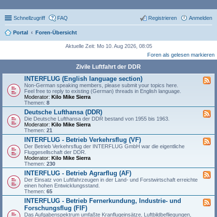
Schnellzugriff
FAQ
Registrieren
Anmelden
Portal
Foren-Übersicht
Aktuelle Zeit: Mo 10. Aug 2026, 08:05
Foren als gelesen markieren
Zivile Luftfahrt der DDR
INTERFLUG (English language section)
Non-German speaking members, please submit your topics here.
Feel free to reply to existing (German) threads in English language.
Moderator:
Kilo Mike Sierra
Themen:
8
Deutsche Lufthansa (DDR)
Die Deutsche Lufthansa der DDR bestand von 1955 bis 1963.
Moderator:
Kilo Mike Sierra
Themen:
21
INTERFLUG - Betrieb Verkehrsflug (VF)
Der Betrieb Verkehrsflug der INTERFLUG GmbH war die eigentliche
Fluggesellschaft der DDR.
Moderator:
Kilo Mike Sierra
Themen:
230
INTERFLUG - Betrieb Agrarflug (AF)
Der Einsatz von Luftfahrzeugen in der Land- und Forstwirtschaft erreichte
einen hohen Entwicklungsstand.
Themen:
65
INTERFLUG - Betrieb Fernerkundung, Industrie- und
Forschungsflug (FIF)
Das Aufgabenspektrum umfaßte Kranflugeinsätze, Luftbildbefliegungen,