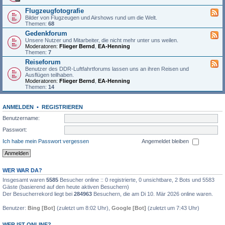
Flugzeugfotografie
Bilder von Flugzeugen und Airshows rund um die Welt.
Themen:
68
Gedenkforum
Unsere Nutzer und Mitarbeiter, die nicht mehr unter uns weilen.
Moderatoren:
Flieger Bernd
,
EA-Henning
Themen:
7
Reiseforum
Benutzer des DDR-Luftfahrtforums lassen uns an ihren Reisen und
Ausflügen teilhaben.
Moderatoren:
Flieger Bernd
,
EA-Henning
Themen:
14
ANMELDEN
•
REGISTRIEREN
Benutzername:
Passwort:
Ich habe mein Passwort vergessen
Angemeldet bleiben
WER WAR DA?
Insgesamt waren
5585
Besucher online :: 0 registrierte, 0 unsichtbare, 2 Bots und 5583
Gäste (basierend auf den heute aktiven Besuchern)
Der Besucherrekord liegt bei
284963
Besuchern, die am Di 10. Mär 2026 online waren.
Benutzer:
Bing [Bot]
(zuletzt um 8:02 Uhr),
Google [Bot]
(zuletzt um 7:43 Uhr)
WER IST ONLINE?