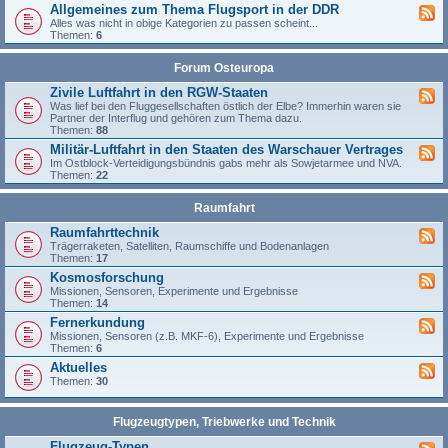
Allgemeines zum Thema Flugsport in der DDR
Alles was nicht in obige Kategorien zu passen scheint...
Themen:
6
Forum Osteuropa
Zivile Luftfahrt in den RGW-Staaten
Was lief bei den Fluggesellschaften östlich der Elbe? Immerhin waren sie
Partner der Interflug und gehören zum Thema dazu.
Themen:
88
Militär-Luftfahrt in den Staaten des Warschauer Vertrages
Im Ostblock-Verteidigungsbündnis gabs mehr als Sowjetarmee und NVA.
Themen:
22
Raumfahrt
Raumfahrttechnik
Trägerraketen, Satelliten, Raumschiffe und Bodenanlagen
Themen:
17
Kosmosforschung
Missionen, Sensoren, Experimente und Ergebnisse
Themen:
14
Fernerkundung
Missionen, Sensoren (z.B. MKF-6), Experimente und Ergebnisse
Themen:
6
Aktuelles
Themen:
30
Flugzeugtypen, Triebwerke und Technik
Flugzeug-Typen