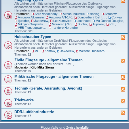
Alle zivilen und militärischen Flächen-Flugzeuge des Ostblocks
alphabetisch nach Hersteller geordnet. Ausserdem einige Flugzeuge von
Herstellern aus anderen Gebieten.
Unterforen:
Aero Vodochody
,
Airbus Industrie
,
Boeing
,
Antonow
,
Antonow Allgemein
,
Antonow AN-140
,
Bombadier ( DeHaviland)
,
Convair
,
Iljuschin
,
Jakowlew
,
Let Kunovice
,
Lockheed
,
Mc Donnel-Douglas
,
Mikojan-Gurjewitsch (MiG)
,
Moravan (Zlín)
,
Suchoi
,
Tupolew
,
PZL
,
VEB Flugzeugwerke Dresden (FWD)
,
- andere Hersteller -
Themen:
381
Hubschrauber-Typen
Alle zivilen und militärischen Drehflügel-Flugzeugen des Ostblocks
alphabetisch nach Hersteller geordnet. Ausserdem einige Flugzeuge von
Herstellern aus anderen Gebieten.
Unterforen:
MiL
,
Kamow
,
Jakowlew
,
Weitere Hubschrauber aus der Fertigung des Ostblocks.
Themen:
32
Zivile Flugzeuge - allgemeine Themen
(Themen werden noch neu sortiert. -KMS-)
Moderator:
Kilo Mike Sierra
Themen:
30
Militärische Flugzeuge - allgemeine Themen
Themen:
12
Technik (Geräte, Ausrüstung, Avionik)
Themen:
19
Triebwerke
Themen:
12
DDR-Luftfahrtindustrie
Themen:
47
Flugunfälle und Zwischenfälle