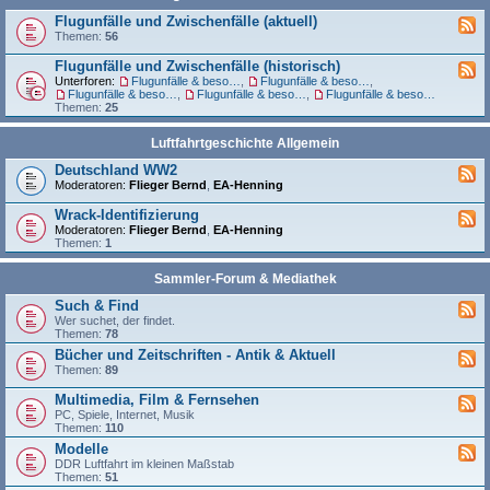
Flugunfälle und Zwischenfälle (aktuell)
Themen:
56
Flugunfälle und Zwischenfälle (historisch)
Unterforen:
Flugunfälle & besondere Vorkommnisse bei der Interflug
,
Flugunfälle & besondere Vorkommnisse bei der GST
,
Flugunfälle & besondere Vorkommnisse bei der NVA
,
Flugunfälle & besondere Vorkommnisse bei der WGT/GSSD
,
Flugunfälle & besondere Vorkommnisse von zivilen und militärischen Betreibern auf dem Gebiet der DDR
Themen:
25
Luftfahrtgeschichte Allgemein
Deutschland WW2
Moderatoren:
Flieger Bernd
,
EA-Henning
Wrack-Identifizierung
Moderatoren:
Flieger Bernd
,
EA-Henning
Themen:
1
Sammler-Forum & Mediathek
Such & Find
Wer suchet, der findet.
Themen:
78
Bücher und Zeitschriften - Antik & Aktuell
Themen:
89
Multimedia, Film & Fernsehen
PC, Spiele, Internet, Musik
Themen:
110
Modelle
DDR Luftfahrt im kleinen Maßstab
Themen:
51