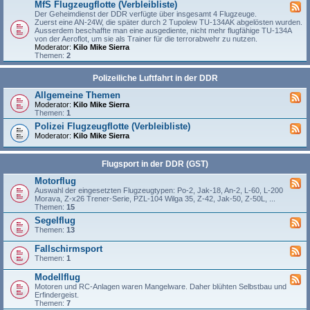
MfS Flugzeugflotte (Verbleibliste)
Der Geheimdienst der DDR verfügte über insgesamt 4 Flugzeuge.
Zuerst eine AN-24W, die später durch 2 Tupolew TU-134AK abgelösten wurden.
Ausserdem beschaffte man eine ausgediente, nicht mehr flugfähige TU-134A
von der Aeroflot, um sie als Trainer für die terrorabwehr zu nutzen.
Moderator:
Kilo Mike Sierra
Themen:
2
Polizeiliche Luftfahrt in der DDR
Allgemeine Themen
Moderator:
Kilo Mike Sierra
Themen:
1
Polizei Flugzeugflotte (Verbleibliste)
Moderator:
Kilo Mike Sierra
Flugsport in der DDR (GST)
Motorflug
Auswahl der eingesetzten Flugzeugtypen: Po-2, Jak-18, An-2, L-60, L-200
Morava, Z-x26 Trener-Serie, PZL-104 Wilga 35, Z-42, Jak-50, Z-50L, ...
Themen:
15
Segelflug
Themen:
13
Fallschirmsport
Themen:
1
Modellflug
Motoren und RC-Anlagen waren Mangelware. Daher blühten Selbstbau und
Erfindergeist.
Themen:
7