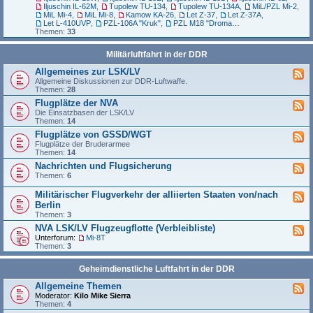
Iljuschin IL-62M
,
Tupolew TU-134
,
Tupolew TU-134A
,
MiL/PZL Mi-2
,
MiL Mi-4
,
MiL Mi-8
,
Kamow KA-26
,
Let Z-37
,
Let Z-37A
,
Let L-410UVP
,
PZL-106A "Kruk"
,
PZL M18 "Dromader"
Themen:
33
Militärluftfahrt in der DDR
Allgemeines zur LSK/LV
Allgemeine Diskussionen zur DDR-Luftwaffe.
Themen:
28
Flugplätze der NVA
Die Einsatzbasen der LSK/LV
Themen:
14
Flugplätze von GSSD/WGT
Flugplätze der Bruderarmee
Themen:
14
Nachrichten und Flugsicherung
Themen:
6
Militärischer Flugverkehr der alliierten Staaten von/nach
Berlin
Themen:
3
NVA LSK/LV Flugzeugflotte (Verbleibliste)
Unterforum:
Mi-8T
Themen:
3
Geheimdienstliche Luftfahrt in der DDR
Allgemeine Themen
Moderator:
Kilo Mike Sierra
Themen:
4