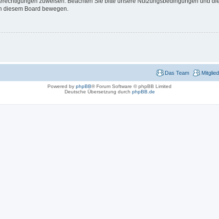
 Berechtigungen zuweisen. Beachten Sie bitte unsere Nutzungsbedingungen und die 
 in diesem Board bewegen.
Das Team
Mitglie
Powered by
phpBB
® Forum Software © phpBB Limited
Deutsche Übersetzung durch
phpBB.de