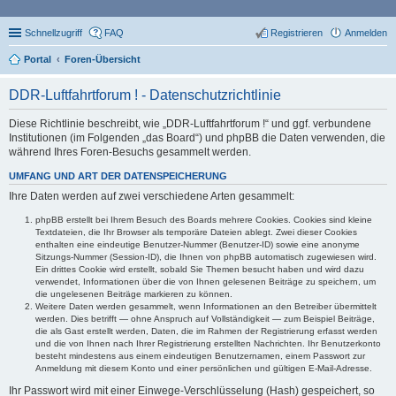
Schnellzugriff
FAQ
Registrieren
Anmelden
Portal
Foren-Übersicht
DDR-Luftfahrtforum ! - Datenschutzrichtlinie
Diese Richtlinie beschreibt, wie „DDR-Luftfahrtforum !“ und ggf. verbundene
Institutionen (im Folgenden „das Board“) und phpBB die Daten verwenden, die
während Ihres Foren-Besuchs gesammelt werden.
UMFANG UND ART DER DATENSPEICHERUNG
Ihre Daten werden auf zwei verschiedene Arten gesammelt:
phpBB erstellt bei Ihrem Besuch des Boards mehrere Cookies. Cookies sind kleine
Textdateien, die Ihr Browser als temporäre Dateien ablegt. Zwei dieser Cookies
enthalten eine eindeutige Benutzer-Nummer (Benutzer-ID) sowie eine anonyme
Sitzungs-Nummer (Session-ID), die Ihnen von phpBB automatisch zugewiesen wird.
Ein drittes Cookie wird erstellt, sobald Sie Themen besucht haben und wird dazu
verwendet, Informationen über die von Ihnen gelesenen Beiträge zu speichern, um
die ungelesenen Beiträge markieren zu können.
Weitere Daten werden gesammelt, wenn Informationen an den Betreiber übermittelt
werden. Dies betrifft — ohne Anspruch auf Vollständigkeit — zum Beispiel Beiträge,
die als Gast erstellt werden, Daten, die im Rahmen der Registrierung erfasst werden
und die von Ihnen nach Ihrer Registrierung erstellten Nachrichten. Ihr Benutzerkonto
besteht mindestens aus einem eindeutigen Benutzernamen, einem Passwort zur
Anmeldung mit diesem Konto und einer persönlichen und gültigen E-Mail-Adresse.
Ihr Passwort wird mit einer Einwege-Verschlüsselung (Hash) gespeichert, so