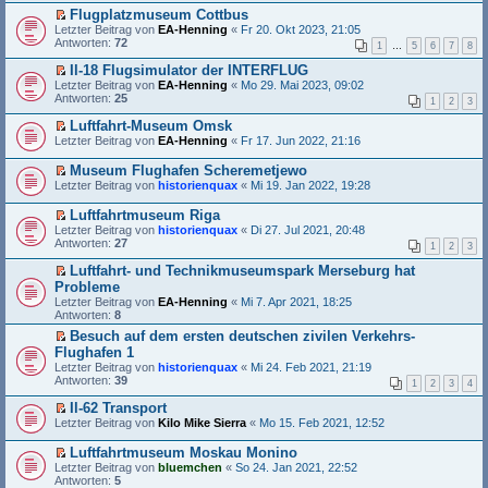
e
n
e
t
Flugplatzmuseum Cottbus
r
g
s
e
E
Letzter Beitrag von
EA-Henning
«
Fr 20. Okt 2023, 21:05
B
e
e
r
r
Antworten:
72
e
l
1
…
5
6
7
8
n
u
s
i
e
e
n
t
Il-18 Flugsimulator der INTERFLUG
t
s
r
g
e
E
Letzter Beitrag von
r
e
EA-Henning
«
Mo 29. Mai 2023, 09:02
B
e
r
r
Antworten:
a
n
25
e
l
1
2
3
u
s
g
e
i
e
n
t
r
Luftfahrt-Museum Omsk
t
s
g
e
B
E
Letzter Beitrag von
r
e
EA-Henning
«
Fr 17. Jun 2022, 21:16
e
r
e
r
a
n
l
u
i
s
g
e
Museum Flughafen Scheremetjewo
e
n
t
t
r
E
s
Letzter Beitrag von
historienquax
«
Mi 19. Jan 2022, 19:28
g
r
e
B
r
e
e
a
r
e
s
n
l
Luftfahrtmuseum Riga
g
u
i
t
e
e
E
n
Letzter Beitrag von
historienquax
«
Di 27. Jul 2021, 20:48
t
e
r
s
r
g
Antworten:
27
r
r
1
2
3
B
e
s
e
a
u
e
n
t
l
Luftfahrt- und Technikmuseumspark Merseburg hat
g
n
i
e
e
e
E
Probleme
g
t
r
r
s
r
e
r
Letzter Beitrag von
EA-Henning
«
Mi 7. Apr 2021, 18:25
B
u
e
s
l
a
Antworten:
8
e
n
n
t
e
g
i
g
e
e
Besuch auf dem ersten deutschen zivilen Verkehrs-
s
t
e
r
r
E
Flughafen 1
e
r
l
B
u
r
n
Letzter Beitrag von
historienquax
«
Mi 24. Feb 2021, 21:19
a
e
e
n
s
e
Antworten:
39
g
s
1
2
3
4
i
g
t
r
e
t
e
e
B
Il-62 Transport
n
r
l
r
e
E
Letzter Beitrag von
e
Kilo Mike Sierra
«
Mo 15. Feb 2021, 12:52
a
e
u
i
r
r
g
s
n
t
s
B
Luftfahrtmuseum Moskau Monino
e
g
r
t
e
E
n
e
Letzter Beitrag von
bluemchen
«
So 24. Jan 2021, 22:52
a
e
i
r
e
l
Antworten:
5
g
r