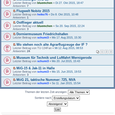
l
t
n
n
g
e
E
Letzter Beitrag von
bluemchen
«
Di 27. Okt 2015, 18:47
e
e
e
g
i
r
Antworten:
7
s
r
r
e
t
s
e
u
B
Flugwelt Nobitz 2015
l
r
t
n
n
e
E
e
a
Letzter Beitrag von
e
heiko76
«
Do 8. Okt 2015, 10:48
e
g
i
r
s
g
Antworten:
r
1
r
e
t
s
e
u
B
Ostflieger aktuell
l
r
t
n
n
e
E
e
a
Letzter Beitrag von
e
bluemchen
«
So 20. Sep 2015, 22:24
e
g
i
r
s
g
Antworten:
r
3
r
e
t
s
e
u
B
l
Dorniermuseum Friedrichshafen
r
t
n
n
e
e
E
a
Letzter Beitrag von
e
schumi3
«
Mo 17. Aug 2015, 15:30
e
g
i
s
r
g
r
r
e
t
e
s
u
B
Wo stehen noch alte Agrarflugzeuge der IF ?
l
r
n
t
n
e
E
e
a
Letzter Beitrag von
TU-134Fan
«
Mi 12. Aug 2015, 08:53
e
e
g
i
r
s
g
Antworten:
24
r
r
1
2
3
e
t
s
e
B
u
l
r
t
n
Museum für Technik und Luftfahrt Wernigerode
e
n
e
a
e
e
E
i
Letzter Beitrag von
schumi3
«
Mo 20. Jul 2015, 15:43
g
s
g
r
r
r
t
e
e
u
B
s
r
l
MiG-15 & Jak-11 in Halle
n
n
e
t
a
e
E
e
Letzter Beitrag von
schumi3
«
Mo 15. Jun 2015, 19:53
g
i
e
g
s
r
r
Antworten:
3
e
t
r
e
s
B
l
r
u
MiiG 21, taktische Nummer: 725, NVA
n
t
e
e
a
n
E
e
Letzter Beitrag von
e
schumi3
«
So 11. Jan 2015, 15:54
i
s
g
g
r
r
r
t
e
e
s
B
u
r
n
l
t
Themen der letzten Zeit anzeigen:
e
n
a
e
e
e
i
g
g
r
s
Sortiere nach
r
t
e
B
e
u
r
l
e
n
n
a
e
i
e
g
g
s
t
r
e
e
r
B
l
n