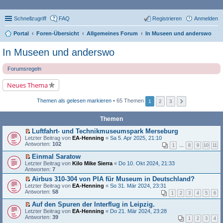
Schnellzugriff
FAQ
Registrieren
Anmelden
Portal
Foren-Übersicht
Allgemeines Forum
In Museen und anderswo
In Museen und anderswo
Forumsregeln
Neues Thema
Themen als gelesen markieren
• 65 Themen
1
2
3
Themen
Luftfahrt- und Technikmuseumspark Merseburg
E
Letzter Beitrag von
EA-Henning
«
Sa 5. Apr 2025, 21:10
r
Antworten:
102
1
…
8
9
10
11
s
t
Einmal Saratow
e
E
Letzter Beitrag von
Kilo Mike Sierra
«
Do 10. Okt 2024, 21:33
r
r
Antworten:
7
u
s
n
Airbus 310-304 von PIA für Museum in Deutschland?
t
g
E
Letzter Beitrag von
e
EA-Henning
«
So 31. Mär 2024, 23:31
e
r
Antworten:
r
58
1
2
3
4
5
6
l
s
u
e
t
n
Auf den Spuren der Interflug in Leipzig.
s
e
g
E
Letzter Beitrag von
EA-Henning
«
Do 21. Mär 2024, 23:28
e
r
e
r
Antworten:
39
1
2
3
4
n
u
l
s