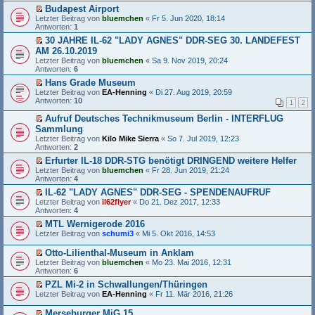
t
s
r
e
u
Budapest Airport
r
t
B
s
n
E
a
Letzter Beitrag von
e
bluemchen
«
Fr 5. Jun 2020, 18:14
e
e
g
r
g
Antworten:
r
1
i
n
e
s
u
t
e
30 JAHRE IL-62 "LADY AGNES" DDR-SEG 30. LANDEFEST
l
t
n
r
r
E
e
AM 26.10.2019
e
g
a
B
r
s
r
Letzter Beitrag von
e
bluemchen
«
Sa 9. Nov 2019, 20:24
g
e
s
e
u
Antworten:
l
6
i
t
n
n
e
t
e
Hans Grade Museum
e
g
s
r
r
E
r
Letzter Beitrag von
e
EA-Henning
«
Di 27. Aug 2019, 20:59
e
a
u
r
B
Antworten:
l
10
n
g
1
2
n
s
e
e
e
g
t
i
s
Aufruf Deutsches Technikmuseum Berlin - INTERFLUG
r
e
e
t
e
E
Sammlung
B
l
r
r
n
r
e
Letzter Beitrag von
Kilo Mike Sierra
«
So 7. Jul 2019, 12:23
e
u
a
e
s
i
Antworten:
2
s
n
g
r
t
t
e
g
B
e
Erfurter IL-18 DDR-STG benötigt DRINGEND weitere Helfer
r
n
e
e
r
E
Letzter Beitrag von
a
bluemchen
«
Fr 28. Jun 2019, 21:24
e
l
i
u
r
Antworten:
g
4
r
e
t
n
s
B
s
IL-62 "LADY AGNES" DDR-SEG - SPENDENAUFRUF
r
g
t
e
e
E
Letzter Beitrag von
a
e
e
il62flyer
«
Do 21. Dez 2017, 12:33
i
n
r
Antworten:
g
l
r
4
t
e
s
e
u
MTL Wernigerode 2016
r
r
t
s
n
E
Letzter Beitrag von
a
B
e
schumi3
«
Mi 5. Okt 2016, 14:53
e
g
r
g
e
r
n
e
s
i
u
Otto-Lilienthal-Museum in Anklam
e
l
t
t
n
E
r
e
Letzter Beitrag von
bluemchen
«
Mo 23. Mai 2016, 12:31
e
r
g
r
B
s
Antworten:
6
r
a
e
s
e
e
u
PZL Mi-2 in Schwallungen/Thüringen
g
l
t
i
n
n
E
e
Letzter Beitrag von
e
EA-Henning
«
Fr 11. Mär 2016, 21:26
t
e
g
r
s
r
r
r
e
s
e
u
a
B
Merseburger MiG 15