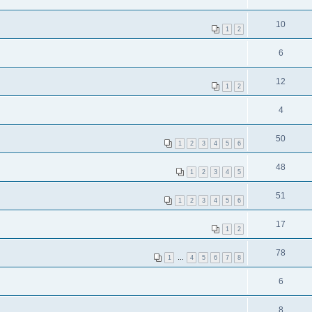
10
1
2
6
12
1
2
4
50
1
2
3
4
5
6
48
1
2
3
4
5
51
1
2
3
4
5
6
17
1
2
78
1
…
4
5
6
7
8
6
8