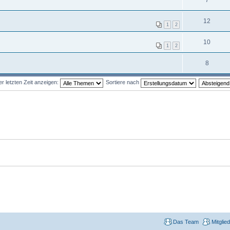
12
1
2
10
1
2
8
 letzten Zeit anzeigen:
Sortiere nach
Das Team
Mitglie