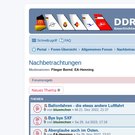
Schnellzugriff
FAQ
Portal
Foren-Übersicht
Allgemeines Forum
Nachbetra
Nachbetrachtungen
Moderatoren:
Flieger Bernd
,
EA-Henning
Forumsregeln
Neues Thema
THEMEN
Ballonfahren - die etwas andere Luftfahrt
E
von
bluemchen
» Mi 21. Dez 2022, 21:37
r
D
s
a
Bye bye SXF
t
t
E
von
bluemchen
» Sa 29. Jul 2023, 17:18
e
e
r
D
r
i
s
a
Aberglaube auch im Osten.
u
a
t
t
E
n
n
von
EA-Henning
» Sa 26. Nov 2022, 23:52