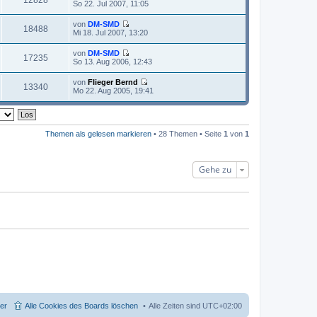
N
So 22. Jul 2007, 11:05
r
g
s
t
e
B
t
r
u
e
von
DM-SMD
e
a
e
18488
i
N
Mi 18. Jul 2007, 13:20
r
g
s
t
e
B
t
r
u
e
von
DM-SMD
e
a
e
17235
i
N
So 13. Aug 2006, 12:43
r
g
s
t
e
B
t
r
u
e
von
Flieger Bernd
e
a
e
13340
i
N
Mo 22. Aug 2005, 19:41
r
g
s
t
e
B
t
r
u
e
e
a
e
i
r
g
s
t
B
t
r
Themen als gelesen markieren
• 28 Themen • Seite
1
von
1
e
e
a
i
r
g
t
B
r
e
Gehe zu
a
i
g
t
r
a
g
der
Alle Cookies des Boards löschen
Alle Zeiten sind
UTC+02:00