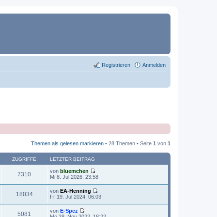
Registrieren
Anmelden
Themen als gelesen markieren
• 28 Themen • Seite
1
von
1
ZUGRIFFE
LETZTER BEITRAG
von
bluemchen
7310
N
Mi 8. Jul 2026, 23:58
e
u
von
EA-Henning
e
18034
N
Fr 19. Jul 2024, 06:03
s
e
t
u
von
E-Spez
e
e
5081
N
Mo 28. Nov 2022, 18:22
r