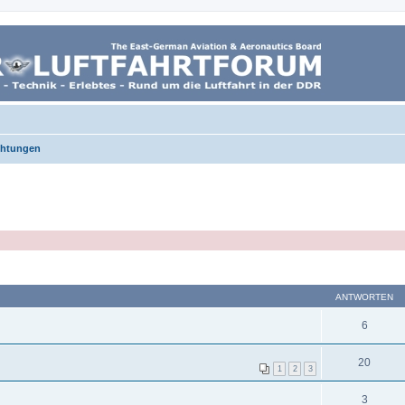
chtungen
ANTWORTEN
6
20
1
2
3
3