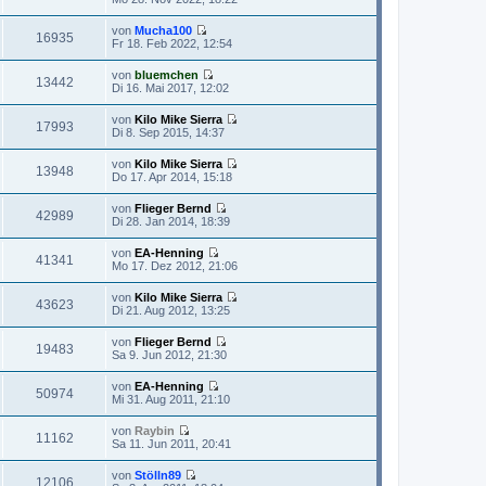
s
e
B
t
u
e
von
Mucha100
e
e
16935
i
N
Fr 18. Feb 2022, 12:54
r
s
t
e
B
t
r
u
e
von
bluemchen
e
a
e
13442
i
N
Di 16. Mai 2017, 12:02
r
g
s
t
e
B
t
r
u
e
von
Kilo Mike Sierra
e
a
e
17993
i
N
Di 8. Sep 2015, 14:37
r
g
s
t
e
B
t
r
u
e
von
Kilo Mike Sierra
e
a
e
13948
i
N
Do 17. Apr 2014, 15:18
r
g
s
t
e
B
t
r
u
e
von
Flieger Bernd
e
a
e
42989
i
N
Di 28. Jan 2014, 18:39
r
g
s
t
e
B
t
r
u
e
von
EA-Henning
e
a
e
41341
i
N
Mo 17. Dez 2012, 21:06
r
g
s
t
e
B
t
r
u
e
von
Kilo Mike Sierra
e
a
e
43623
i
N
Di 21. Aug 2012, 13:25
r
g
s
t
e
B
t
r
u
e
von
Flieger Bernd
e
a
e
19483
i
N
Sa 9. Jun 2012, 21:30
r
g
s
t
e
B
t
r
u
e
von
EA-Henning
e
a
e
50974
i
N
Mi 31. Aug 2011, 21:10
r
g
s
t
e
B
t
r
u
e
von
Raybin
e
a
e
11162
i
N
Sa 11. Jun 2011, 20:41
r
g
s
t
e
B
t
r
u
e
von
Stölln89
e
a
e
12106
i
N