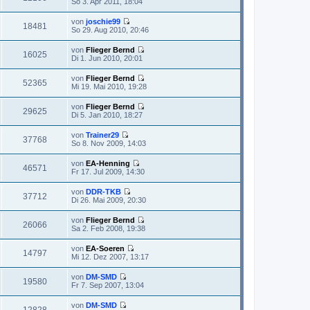
So 3. Apr 2011, 18:04
r
g
s
t
e
B
t
r
u
e
von
joschie99
e
a
e
18481
i
N
So 29. Aug 2010, 20:46
r
g
s
t
e
B
t
r
u
e
von
Flieger Bernd
e
a
e
16025
i
N
Di 1. Jun 2010, 20:01
r
g
s
t
e
B
t
r
u
e
von
Flieger Bernd
e
a
e
52365
i
N
Mi 19. Mai 2010, 19:28
r
g
s
t
e
B
t
r
u
e
von
Flieger Bernd
e
a
e
29625
i
N
Di 5. Jan 2010, 18:27
r
g
s
t
e
B
t
r
u
e
von
Trainer29
e
a
e
37768
i
N
So 8. Nov 2009, 14:03
r
g
s
t
e
B
t
r
u
e
von
EA-Henning
e
a
e
46571
i
N
Fr 17. Jul 2009, 14:30
r
g
s
t
e
B
t
r
u
e
von
DDR-TKB
e
a
e
37712
i
N
Di 26. Mai 2009, 20:30
r
g
s
t
e
B
t
r
u
e
von
Flieger Bernd
e
a
e
26066
i
N
Sa 2. Feb 2008, 19:38
r
g
s
t
e
B
t
r
u
e
von
EA-Soeren
e
a
e
14797
i
N
Mi 12. Dez 2007, 13:17
r
g
s
t
e
B
t
r
u
e
von
DM-SMD
e
a
e
19580
i
N
Fr 7. Sep 2007, 13:04
r
g
s
t
e
B
t
r
u
e
von
DM-SMD
e
a
e
12828
i