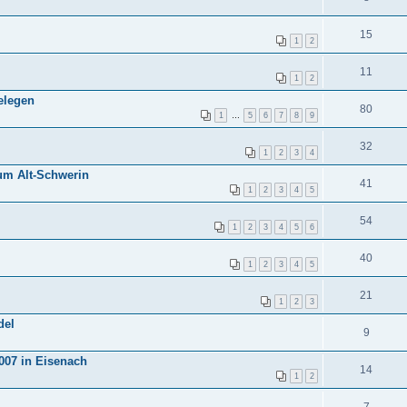
15
1
2
11
1
2
delegen
80
1
…
5
6
7
8
9
32
1
2
3
4
um Alt-Schwerin
41
1
2
3
4
5
54
1
2
3
4
5
6
40
1
2
3
4
5
21
1
2
3
del
9
007 in Eisenach
14
1
2
7