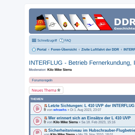
Schnellzugriff
FAQ
Portal
Foren-Übersicht
Zivile Luftfahrt der DDR
INTERF
INTERFLUG - Betrieb Fernerkundung, In
Moderator:
Kilo Mike Sierra
Forumsregeln
Neues Thema
THEMEN
Letzte Sichtungen: L 410 UVP der INTERFLUG
E
von
whswhs
» Di 1. Aug 2023, 23:07
r
D
s
a
Wer erinnert sich an Einsätze der L 410 UVP
t
t
E
von
Kilo Mike Sierra
» Sa 18. Feb 2023, 15:16
e
e
r
D
r
i
s
a
Sicherheitsniveau im Hubschrauber-Flugbetr
u
a
t
t
E
n
von
n
Kilo Mike Sierra
» Mo 29. Nov 2010, 18:01