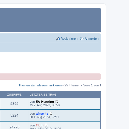
Registrieren
Anmelden
Themen als gelesen markieren
• 25 Themen • Seite
1
von
1
ZUGRIFFE
LETZTER BEITRAG
von
EA-Henning
5395
N
Mi 2. Aug 2023, 00:58
e
u
von
whswhs
e
5224
N
Di 1. Aug 2023, 22:11
s
e
t
u
von
Flugi
e
e
24770
N
Mo 4. Mär 2019, 16:09
r