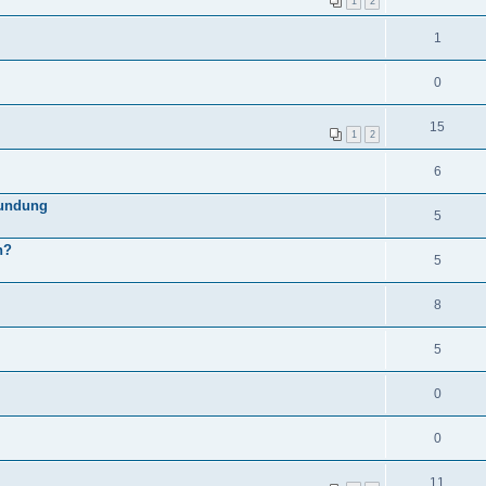
1
2
1
0
15
1
2
6
kundung
5
n?
5
8
5
0
0
11