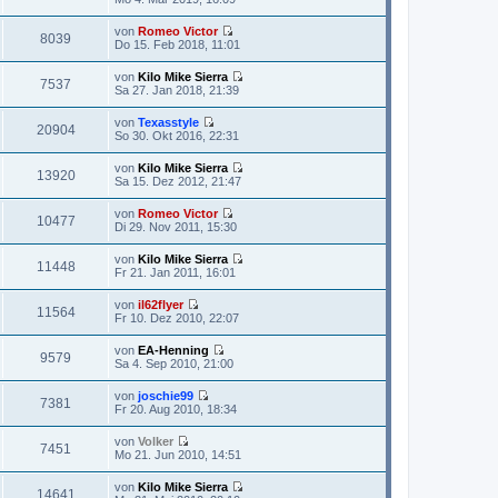
s
e
B
t
u
e
von
Romeo Victor
e
e
8039
i
N
Do 15. Feb 2018, 11:01
r
s
t
e
B
t
r
u
e
von
Kilo Mike Sierra
e
a
e
7537
i
N
Sa 27. Jan 2018, 21:39
r
g
s
t
e
B
t
r
u
e
von
Texasstyle
e
a
e
20904
i
N
So 30. Okt 2016, 22:31
r
g
s
t
e
B
t
r
u
e
von
Kilo Mike Sierra
e
a
e
13920
i
N
Sa 15. Dez 2012, 21:47
r
g
s
t
e
B
t
r
u
e
von
Romeo Victor
e
a
e
10477
i
N
Di 29. Nov 2011, 15:30
r
g
s
t
e
B
t
r
u
e
von
Kilo Mike Sierra
e
a
e
11448
i
N
Fr 21. Jan 2011, 16:01
r
g
s
t
e
B
t
r
u
e
von
il62flyer
e
a
e
11564
i
N
Fr 10. Dez 2010, 22:07
r
g
s
t
e
B
t
r
u
e
von
EA-Henning
e
a
e
9579
i
N
Sa 4. Sep 2010, 21:00
r
g
s
t
e
B
t
r
u
e
von
joschie99
e
a
e
7381
i
N
Fr 20. Aug 2010, 18:34
r
g
s
t
e
B
t
r
u
e
von
Volker
e
a
e
7451
i
N
Mo 21. Jun 2010, 14:51
r
g
s
t
e
B
t
r
u
e
von
Kilo Mike Sierra
e
a
e
14641
i
N