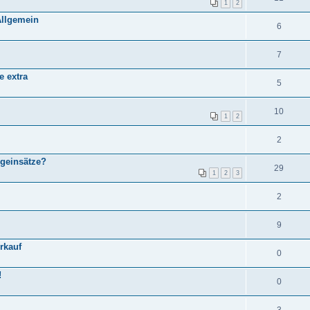
1
2
Allgemein
6
7
e extra
5
10
1
2
2
ugeinsätze?
29
1
2
3
2
9
rkauf
0
!
0
3