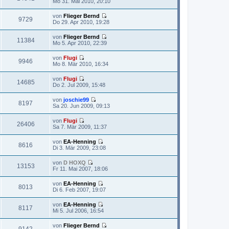
Mo 31. Mai 2010, 20:10
r
g
s
t
e
B
t
r
u
e
von
Flieger Bernd
e
a
e
9729
i
N
Do 29. Apr 2010, 19:28
r
g
s
t
e
B
t
r
u
e
von
Flieger Bernd
e
a
e
11384
i
N
Mo 5. Apr 2010, 22:39
r
g
s
t
e
B
t
r
u
e
von
Flugi
e
a
e
9946
i
N
Mo 8. Mär 2010, 16:34
r
g
s
t
e
B
t
r
u
e
von
Flugi
e
a
e
14685
i
N
Do 2. Jul 2009, 15:48
r
g
s
t
e
B
t
r
u
e
von
joschie99
e
a
e
8197
i
N
Sa 20. Jun 2009, 09:13
r
g
s
t
e
B
t
r
u
e
von
Flugi
e
a
e
26406
i
N
Sa 7. Mär 2009, 11:37
r
g
s
t
e
B
t
r
u
e
von
EA-Henning
e
a
e
8616
i
N
Di 3. Mär 2009, 23:08
r
g
s
t
e
B
t
r
u
e
von
D HOXQ
e
a
e
13153
i
N
Fr 11. Mai 2007, 18:06
r
g
s
t
e
B
t
r
u
e
von
EA-Henning
e
a
e
8013
i
N
Di 6. Feb 2007, 19:07
r
g
s
t
e
B
t
r
u
e
von
EA-Henning
e
a
e
8117
i
N
Mi 5. Jul 2006, 16:54
r
g
s
t
e
B
t
r
u
e
von
Flieger Bernd
e
a
e
9142
i