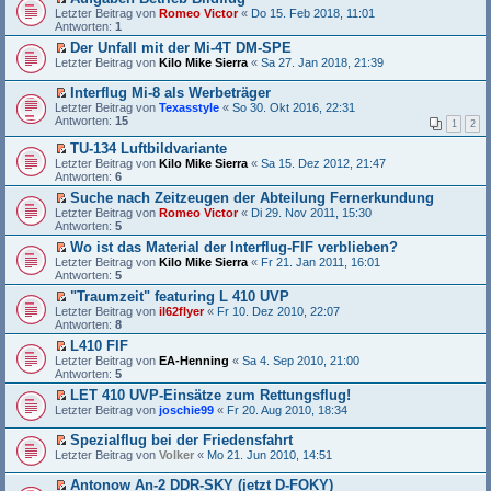
r
e
e
E
Letzter Beitrag von
Romeo Victor
«
Do 15. Feb 2018, 11:01
u
l
n
r
Antworten:
1
n
e
e
s
g
s
Der Unfall mit der Mi-4T DM-SPE
r
t
e
e
E
Letzter Beitrag von
B
e
Kilo Mike Sierra
«
Sa 27. Jan 2018, 21:39
l
n
r
e
r
e
e
s
i
u
Interflug Mi-8 als Werbeträger
s
r
t
t
n
E
Letzter Beitrag von
Texasstyle
«
So 30. Okt 2016, 22:31
e
B
e
r
g
r
Antworten:
15
n
e
r
1
2
a
e
s
e
i
u
g
l
t
TU-134 Luftbildvariante
r
t
n
e
e
E
B
Letzter Beitrag von
Kilo Mike Sierra
«
Sa 15. Dez 2012, 21:47
r
g
s
r
r
e
Antworten:
6
a
e
e
u
s
i
g
l
n
n
Suche nach Zeitzeugen der Abteilung Fernerkundung
t
t
e
e
g
E
Letzter Beitrag von
e
Romeo Victor
«
Di 29. Nov 2011, 15:30
r
s
r
e
r
Antworten:
r
5
a
e
B
l
s
u
g
n
Wo ist das Material der Interflug-FIF verblieben?
e
e
t
n
e
E
i
Letzter Beitrag von
s
e
Kilo Mike Sierra
«
Fr 21. Jan 2011, 16:01
g
r
r
t
Antworten:
e
r
5
e
B
s
r
n
u
l
"Traumzeit" featuring L 410 UVP
e
t
a
e
n
e
E
i
Letzter Beitrag von
e
il62flyer
«
Fr 10. Dez 2010, 22:07
g
r
g
s
r
t
Antworten:
r
8
B
e
e
s
r
u
e
l
n
L410 FIF
t
a
n
i
e
e
E
Letzter Beitrag von
e
EA-Henning
«
Sa 4. Sep 2010, 21:00
g
g
t
s
r
r
Antworten:
r
5
e
r
e
B
s
u
l
a
n
LET 410 UVP-Einsätze zum Rettungsflug!
e
t
n
e
g
e
E
Letzter Beitrag von
i
e
joschie99
«
Fr 20. Aug 2010, 18:34
g
s
r
r
t
r
e
e
B
s
r
u
Spezialflug bei der Friedensfahrt
l
n
e
t
a
n
E
e
Letzter Beitrag von
Volker
«
Mo 21. Jun 2010, 14:51
e
i
e
g
g
r
s
r
t
r
e
s
e
B
Antonow An-2 DDR-SKY (jetzt D-FOKY)
r
u
l