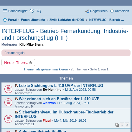
Schnellzugriff
FAQ
Registrieren
Anmelden
Portal
Foren-Übersicht
Zivile Luftfahrt der DDR
INTERFLUG - Betrieb Fernerkundung, Industrie- und Forschungsflug (FIF)
INTERFLUG - Betrieb Fernerkundung, Industrie-
und Forschungsflug (FIF)
Moderator:
Kilo Mike Sierra
Forumsregeln
Neues Thema
Themen als gelesen markieren
• 25 Themen • Seite
1
von
1
Themen
Letzte Sichtungen: L 410 UVP der INTERFLUG
E
Letzter Beitrag von
EA-Henning
«
Mi 2. Aug 2023, 00:58
r
Antworten:
1
s
Wer erinnert sich an Einsätze der L 410 UVP
t
E
Letzter Beitrag von
e
whswhs
«
Di 1. Aug 2023, 22:11
r
Antworten:
r
5
s
u
Sicherheitsniveau im Hubschrauber-Flugbetrieb der
t
n
E
INTERFLUG
e
g
r
r
Letzter Beitrag von
e
Flugi
«
Mo 4. Mär 2019, 16:09
s
u
Antworten:
l
11
1
2
t
n
e
e
g
s
Aufgaben Betrieb Bildflug