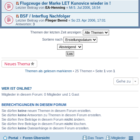
s
a
n
u
Flugzeuge der Marke LET Kunovice wieder in !
e
l
t
g
e
n
E
i
e
Letzter Beitrag von
EA-Henning
«
Mi 5. Jul 2006, 16:54
e
r
g
r
t
s
r
B
e
s
r
e
BSF / Interflug Nachfolger
u
e
l
t
a
n
E
n
Letzter Beitrag von
Flieger Bernd
«
So 23. Apr 2006, 17:01
i
e
e
g
e
r
g
Antworten:
3
t
s
r
r
s
e
r
e
u
B
t
l
Themen der letzten Zeit anzeigen:
a
n
n
e
e
e
g
e
g
i
r
s
Sortiere nach
r
e
t
u
e
B
l
r
n
n
e
e
a
g
e
i
s
g
e
r
t
e
l
B
r
n
e
e
a
Neues Thema
e
s
i
g
r
e
t
B
Themen als gelesen markieren
• 25 Themen • Seite
1
von
1
n
r
e
e
a
i
r
g
Gehe zu
t
B
r
e
WER IST ONLINE?
a
i
g
Mitglieder in diesem Forum: 0 Mitglieder und 1 Gast
t
r
a
BERECHTIGUNGEN IN DIESEM FORUM
g
Sie dürfen
keine
neuen Themen in diesem Forum erstellen.
Sie dürfen
keine
Antworten zu Themen in diesem Forum erstellen.
Sie dürfen Ihre Beiträge in diesem Forum
nicht
ändern.
Sie dürfen Ihre Beiträge in diesem Forum
nicht
löschen.
Sie dürfen
keine
Dateianhänge in diesem Forum erstellen.
Portal
Foren-Übersicht
Das Team
Mitglieder