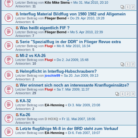
t
n
e
E
a
n
Letzter Beitrag von
Kilo Mike Sierra
«
Mo 31. Mai 2010, 20:10
e
e
e
i
r
g
g
Antworten:
11
s
r
1
2
r
t
s
e
e
u
B
r
t
l
Interflug Material Bildflug von 1980 1982 und Allgemein
n
n
e
a
e
e
E
e
Letzter Beitrag von
Flieger Bernd
«
Do 29. Apr 2010, 19:28
g
i
g
r
s
r
r
Antworten:
6
e
t
u
e
s
B
l
r
n
Was heißt eigentlich FIF ?
n
t
e
e
a
g
E
e
Letzter Beitrag von
e
Flieger Bernd
«
Mo 5. Apr 2010, 22:39
i
s
g
e
r
r
Antworten:
r
7
t
e
l
s
B
u
r
n
Serie "Spezialflug in der DDR" in Flieger Revue extra
e
t
e
n
a
e
E
Letzter Beitrag von
s
e
Flugi
«
Mo 8. Mär 2010, 16:34
i
g
g
r
r
Antworten:
e
r
5
t
e
B
s
n
u
r
l
MI-2 vs KA-26
e
t
e
n
a
e
E
i
Letzter Beitrag von
e
Flugi
«
Do 2. Jul 2009, 15:48
r
g
g
s
r
t
Antworten:
r
10
B
e
1
2
e
s
r
u
e
l
n
t
a
n
Helmpflicht in Interflug-Hubschraubern?
i
e
e
e
g
g
E
Letzter Beitrag von
t
s
joschie99
«
Sa 20. Jun 2009, 09:13
r
r
e
r
Antworten:
r
e
2
B
u
l
s
a
n
e
n
Wer erinnert sich noch an interessante Kranflugeinsätze?
e
t
g
e
i
g
E
Letzter Beitrag von
s
e
Flugi
«
Sa 7. Mär 2009, 11:37
r
t
e
r
Antworten:
e
r
29
B
1
2
3
r
l
s
n
u
e
a
e
t
e
n
KA-32
i
g
s
e
r
g
E
Letzter Beitrag von
t
EA-Henning
«
Di 3. Mär 2009, 23:08
e
r
B
e
r
Antworten:
r
2
n
u
e
l
s
a
e
n
Ka-26
i
e
t
g
r
g
E
Letzter Beitrag von
t
s
e
D HOXQ
«
Fr 11. Mai 2007, 18:06
B
e
r
Antworten:
r
e
r
9
e
l
s
a
n
u
Letzte flugfähige Mi-8 in der BRD steht zum Verkauf
i
e
t
g
e
n
E
Letzter Beitrag von
t
s
e
EA-Henning
«
Di 6. Feb 2007, 19:07
r
g
r
r
e
r
B
e