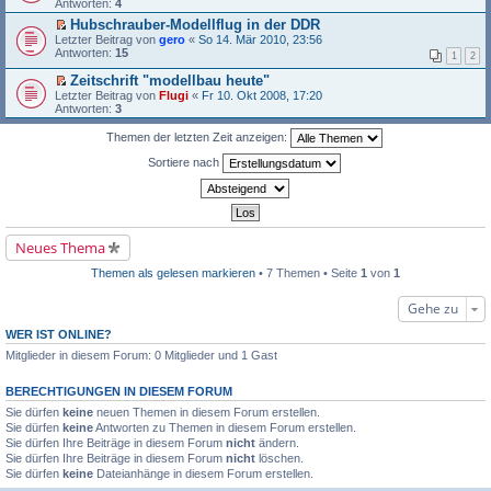
r
s
Antworten:
r
4
r
e
s
e
u
B
Hubschrauber-Modellflug in der DDR
l
t
n
n
e
E
e
Letzter Beitrag von
e
gero
«
So 14. Mär 2010, 23:56
e
g
i
r
s
Antworten:
r
15
r
e
t
1
2
s
e
u
B
l
r
t
n
n
Zeitschrift "modellbau heute"
e
e
a
e
e
g
E
i
Letzter Beitrag von
s
Flugi
«
Fr 10. Okt 2008, 17:20
g
r
r
e
r
t
Antworten:
e
3
u
B
l
s
r
n
n
e
e
t
a
e
Themen der letzten Zeit anzeigen:
g
i
s
e
g
r
e
t
e
r
B
Sortiere nach
l
r
n
u
e
e
a
e
n
i
s
g
r
g
t
e
B
e
r
n
e
l
a
e
i
e
g
Neues Thema
r
t
s
B
r
e
e
Themen als gelesen markieren
• 7 Themen • Seite
1
von
1
a
n
i
g
e
t
r
Gehe zu
r
B
a
e
WER IST ONLINE?
g
i
Mitglieder in diesem Forum: 0 Mitglieder und 1 Gast
t
r
a
BERECHTIGUNGEN IN DIESEM FORUM
g
Sie dürfen
keine
neuen Themen in diesem Forum erstellen.
Sie dürfen
keine
Antworten zu Themen in diesem Forum erstellen.
Sie dürfen Ihre Beiträge in diesem Forum
nicht
ändern.
Sie dürfen Ihre Beiträge in diesem Forum
nicht
löschen.
Sie dürfen
keine
Dateianhänge in diesem Forum erstellen.