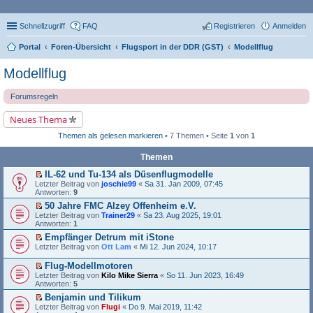
Schnellzugriff
FAQ
Registrieren
Anmelden
Portal
Foren-Übersicht
Flugsport in der DDR (GST)
Modellflug
Modellflug
Forumsregeln
Neues Thema
Themen als gelesen markieren
• 7 Themen • Seite
1
von
1
Themen
IL-62 und Tu-134 als Düsenflugmodelle
E
Letzter Beitrag von
joschie99
«
Sa 31. Jan 2009, 07:45
r
Antworten:
9
s
50 Jahre FMC Alzey Offenheim e.V.
t
E
Letzter Beitrag von
e
Trainer29
«
Sa 23. Aug 2025, 19:01
r
Antworten:
r
1
s
u
Empfänger Detrum mit iStone
t
n
E
Letzter Beitrag von
e
Ott Lam
«
Mi 12. Jun 2024, 10:17
g
r
r
e
s
u
Flug-Modellmotoren
l
t
n
E
e
Letzter Beitrag von
Kilo Mike Sierra
«
So 11. Jun 2023, 16:49
e
g
r
s
Antworten:
5
r
e
s
e
u
Benjamin und Tilikum
l
t
n
n
E
e
Letzter Beitrag von
e
Flugi
«
Do 9. Mai 2019, 11:42
e
g