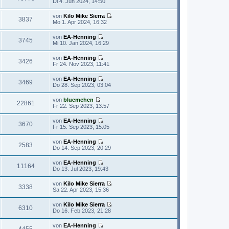
Di 4. Jun 2024, 14:50
r
g
s
t
e
B
t
r
u
e
von
Kilo Mike Sierra
e
a
e
3837
i
N
Mo 1. Apr 2024, 16:32
r
g
s
t
e
B
t
r
u
e
von
EA-Henning
e
a
e
3745
i
N
Mi 10. Jan 2024, 16:29
r
g
s
t
e
B
t
r
u
e
von
EA-Henning
e
a
e
3426
i
N
Fr 24. Nov 2023, 11:41
r
g
s
t
e
B
t
r
u
e
von
EA-Henning
e
a
e
3469
i
N
Do 28. Sep 2023, 03:04
r
g
s
t
e
B
t
r
u
e
von
bluemchen
e
a
e
22861
i
N
Fr 22. Sep 2023, 13:57
r
g
s
t
e
B
t
r
u
e
von
EA-Henning
e
a
e
3670
i
N
Fr 15. Sep 2023, 15:05
r
g
s
t
e
B
t
r
u
e
von
EA-Henning
e
a
e
2583
i
N
Do 14. Sep 2023, 20:29
r
g
s
t
e
B
t
r
u
e
von
EA-Henning
e
a
e
11164
i
N
Do 13. Jul 2023, 19:43
r
g
s
t
e
B
t
r
u
e
von
Kilo Mike Sierra
e
a
e
3338
i
N
Sa 22. Apr 2023, 15:36
r
g
s
t
e
B
t
r
u
e
von
Kilo Mike Sierra
e
a
e
6310
i
N
Do 16. Feb 2023, 21:28
r
g
s
t
e
B
t
r
u
e
von
EA-Henning
e
a
e
4455
i