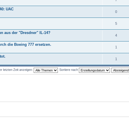
340: UAC
0
5
n aus der "Dresdner" IL-14?
4
rch die Boeing 777 ersetzen.
1
ot.
1
 letzten Zeit anzeigen:
Sortiere nach