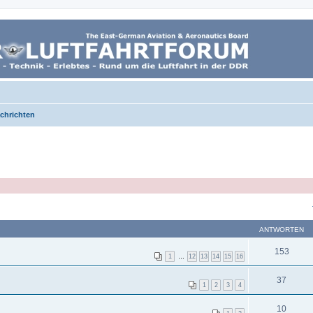
achrichten
ANTWORTEN
153
1
…
12
13
14
15
16
37
1
2
3
4
10