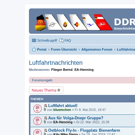
Schnellzugriff
FAQ
Portal
Foren-Übersicht
Allgemeines Forum
Luftfahrtn
Luftfahrtnachrichten
Moderatoren:
Flieger Bernd
,
EA-Henning
Forumsregeln
Neues Thema
THEMEN
Luftfahrt aktuell
E
von
bluemchen
» Fr 8. Mai 2015, 19:47
r
D
s
a
Aus für Volga-Dnepr Gruppe?
t
t
E
von
EA-Henning
» Di 22. Mär 2022, 15:35
e
e
r
D
r
i
s
a
Ostblock Fly-In - Flugplatz Bienenfarm
u
a
t
t
E
n
n
von
Kilo Mike Sierra
» Sa 19. Jan 2019, 17:42