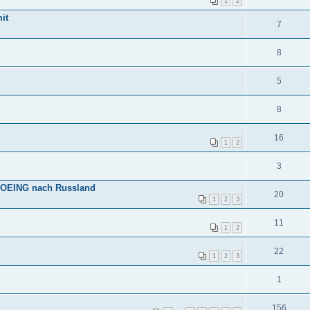
1
2
it
7
8
5
8
16
1
2
3
 BOEING nach Russland
20
1
2
3
11
1
2
22
1
2
3
1
156