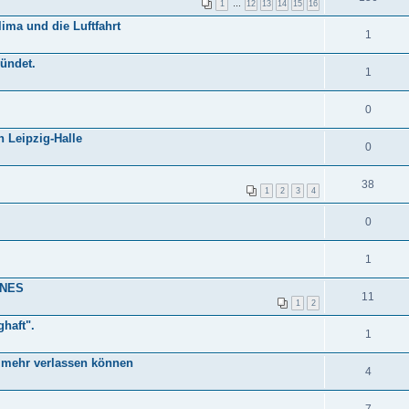
1
…
12
13
14
15
16
ima und die Luftfahrt
1
ründet.
1
0
n Leipzig-Halle
0
38
1
2
3
4
0
1
INES
11
1
2
haft".
1
 mehr verlassen können
4
7