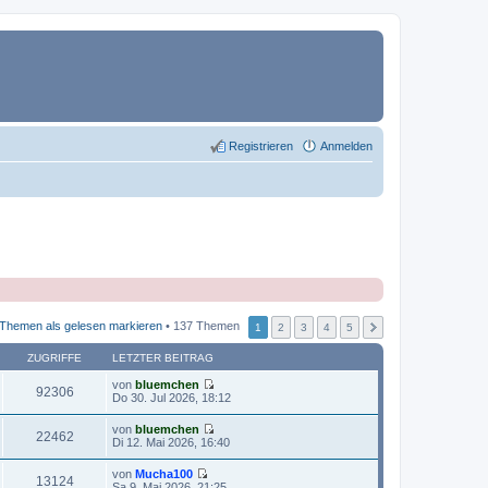
Registrieren
Anmelden
Themen als gelesen markieren
• 137 Themen
1
2
3
4
5
ZUGRIFFE
LETZTER BEITRAG
von
bluemchen
92306
N
Do 30. Jul 2026, 18:12
e
u
von
bluemchen
e
22462
N
Di 12. Mai 2026, 16:40
s
e
t
u
von
Mucha100
e
e
13124
N
Sa 9. Mai 2026, 21:25
r