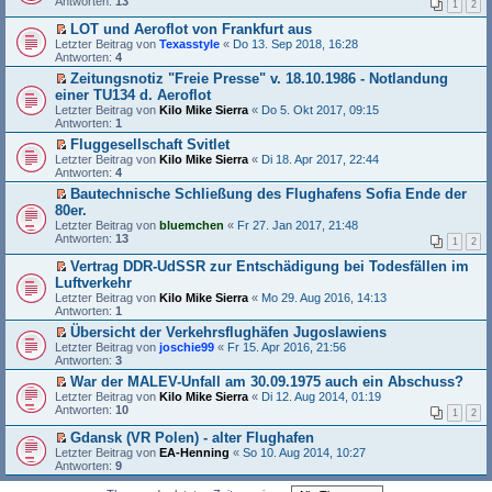
Antworten:
e
l
13
a
1
2
e
n
s
i
e
g
r
g
t
t
s
LOT und Aeroflot von Frankfurt aus
B
e
e
r
e
E
Letzter Beitrag von
Texasstyle
«
Do 13. Sep 2018, 16:28
e
l
r
a
n
r
Antworten:
4
i
e
u
g
e
s
t
s
n
Zeitungsnotiz "Freie Presse" v. 18.10.1986 - Notlandung
r
t
r
e
g
E
einer TU134 d. Aeroflot
B
e
a
n
e
r
e
r
Letzter Beitrag von
Kilo Mike Sierra
«
Do 5. Okt 2017, 09:15
g
e
l
s
i
u
Antworten:
1
r
e
t
t
n
B
s
e
Fluggesellschaft Svitlet
r
g
e
e
r
E
Letzter Beitrag von
a
e
Kilo Mike Sierra
«
Di 18. Apr 2017, 22:44
i
n
u
r
Antworten:
g
l
4
t
e
n
s
e
Bautechnische Schließung des Flughafens Sofia Ende der
r
r
g
t
s
E
80er.
a
B
e
e
e
r
g
e
l
r
Letzter Beitrag von
n
bluemchen
«
Fr 27. Jan 2017, 21:48
s
i
e
u
Antworten:
e
13
1
2
t
t
s
n
r
e
r
e
g
B
Vertrag DDR-UdSSR zur Entschädigung bei Todesfällen im
r
a
n
e
e
E
Luftverkehr
u
g
e
l
i
r
Letzter Beitrag von
n
Kilo Mike Sierra
«
Mo 29. Aug 2016, 14:13
r
e
t
s
Antworten:
g
1
B
s
r
t
e
e
e
a
e
Übersicht der Verkehrsflughäfen Jugoslawiens
l
i
n
g
r
E
Letzter Beitrag von
joschie99
«
Fr 15. Apr 2016, 21:56
e
t
e
u
r
Antworten:
3
s
r
r
n
s
e
a
B
War der MALEV-Unfall am 30.09.1975 auch ein Abschuss?
g
t
n
g
e
E
Letzter Beitrag von
e
e
Kilo Mike Sierra
«
Di 12. Aug 2014, 01:19
e
i
r
Antworten:
l
r
10
1
2
r
t
s
e
u
B
r
t
s
n
Gdansk (VR Polen) - alter Flughafen
e
a
e
e
g
E
Letzter Beitrag von
EA-Henning
«
So 10. Aug 2014, 10:27
i
g
r
n
e
r
Antworten:
9
t
u
e
l
s
r
n
r
e
t