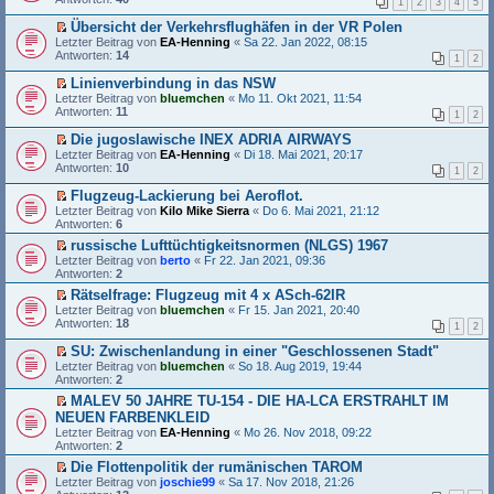
e
1
2
3
4
5
a
n
l
s
u
i
g
e
e
t
n
Übersicht der Verkehrsflughäfen in der VR Polen
t
r
s
e
g
E
Letzter Beitrag von
r
EA-Henning
«
Sa 22. Jan 2022, 08:15
B
e
r
e
r
Antworten:
a
14
e
1
2
n
u
l
s
g
i
e
n
e
t
Linienverbindung in das NSW
t
r
g
s
e
E
Letzter Beitrag von
r
bluemchen
«
Mo 11. Okt 2021, 11:54
B
e
e
r
r
Antworten:
a
11
e
l
1
2
n
u
s
g
i
e
e
n
t
Die jugoslawische INEX ADRIA AIRWAYS
t
s
r
g
e
E
Letzter Beitrag von
r
e
EA-Henning
«
Di 18. Mai 2021, 20:17
B
e
r
r
Antworten:
a
n
10
e
l
1
2
u
s
g
e
i
e
n
t
r
Flugzeug-Lackierung bei Aeroflot.
t
s
g
e
B
E
Letzter Beitrag von
r
e
Kilo Mike Sierra
«
Do 6. Mai 2021, 21:12
e
r
e
r
Antworten:
a
n
6
l
u
i
s
g
e
e
n
russische Lufttüchtigkeitsnormen (NLGS) 1967
t
t
r
s
g
E
Letzter Beitrag von
r
e
berto
«
Fr 22. Jan 2021, 09:36
B
e
e
r
Antworten:
a
r
2
e
n
l
s
g
u
i
e
Rätselfrage: Flugzeug mit 4 x ASch-62IR
e
t
n
t
r
E
Letzter Beitrag von
s
e
bluemchen
«
Fr 15. Jan 2021, 20:40
g
r
B
r
Antworten:
e
r
18
e
1
2
a
e
s
n
u
l
g
i
t
e
n
SU: Zwischenlandung in einer "Geschlossenen Stadt"
e
t
e
r
g
E
Letzter Beitrag von
s
bluemchen
«
So 18. Aug 2019, 19:44
r
r
B
e
r
Antworten:
e
2
a
u
e
l
s
n
g
n
MALEV 50 JAHRE TU-154 - DIE HA-LCA ERSTRAHLT IM
i
e
t
e
g
E
NEUEN FARBENKLEID
t
s
e
r
e
r
r
e
r
Letzter Beitrag von
B
EA-Henning
«
Mo 26. Nov 2018, 09:22
l
s
a
n
u
Antworten:
e
2
e
t
g
e
n
i
s
e
Die Flottenpolitik der rumänischen TAROM
r
g
t
e
r
E
Letzter Beitrag von
B
e
joschie99
«
Sa 17. Nov 2018, 21:26
r
n
u
r