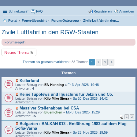
Schnellzugriff
FAQ
Registrieren
Anmelden
Portal
Foren-Übersicht
Forum Osteuropa
Zivile Luftfahrt in den RGW-Staaten
Zivile Luftfahrt in den RGW-Staaten
Forumsregeln
Neues Thema
Themen als gelesen markieren
• 88 Themen
1
2
3
Themen
Kellerfund
E
Letzter Beitrag von
EA-Henning
«
Fr 3. Apr 2026, 19:48
r
Antworten:
4
s
Keine Tupolews und Iljuschins für Jelzin und Co.
t
E
Letzter Beitrag von
e
Kilo Mike Sierra
«
Sa 20. Dez 2025, 14:42
r
Antworten:
r
1
s
u
Massiver Stellenabbau bei CSA
t
n
E
Letzter Beitrag von
e
bluemchen
«
Mo 8. Dez 2025, 15:29
g
r
Antworten:
r
15
e
1
2
s
u
l
t
n
Bulgarien : BALKAN 013 - Entführung 1983 auf dem Flug
e
e
g
E
Sofia-Varna
s
r
e
r
e
Letzter Beitrag von
Kilo Mike Sierra
«
So 23. Nov 2025, 19:59
u
l
s
n
Antworten:
1