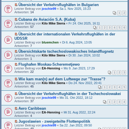
n
e
t
e
g
s
e
Übersicht der Verkehrsflughäfen in Bulgarien
r
e
e
r
E
Letzter Beitrag von
B
joschie99
«
Sa 1. Nov 2025, 15:23
l
n
u
r
Antworten:
e
14
1
2
e
e
n
s
i
s
r
g
t
t
Cubana de Aviación S.A. (Kuba)
e
B
e
e
r
E
Letzter Beitrag von
Kilo Mike Sierra
«
Fr 24. Okt 2025, 16:11
n
e
l
r
a
r
Antworten:
57
e
1
2
3
4
5
6
i
e
u
g
s
r
t
s
n
t
Übersicht der internationalen Verkehrsflughäfen in der
B
r
e
g
e
E
UDSSR
e
a
n
e
r
r
i
Letzter Beitrag von
g
e
l
bluemchen
«
Di 6. Aug 2024, 13:05
u
s
t
Antworten:
r
e
7
n
t
r
B
s
g
e
Übersichtskarte tschechoslowakisches Inlandflugnetz
a
e
e
e
r
E
Letzter Beitrag von
g
Kilo Mike Sierra
«
Di 30. Jan 2024, 10:02
i
n
l
u
r
Antworten:
1
t
e
e
n
s
r
r
s
Flughafen Moskau-Scheremetjewo
g
t
a
B
e
E
Letzter Beitrag von
e
e
EA-Henning
«
Mo 9. Jan 2023, 17:29
g
e
n
r
Antworten:
l
r
22
1
2
3
i
e
s
e
u
t
r
t
s
n
Wie kam man(n) auf dem Luftwege zur "Trasse"?
r
B
e
e
g
E
Letzter Beitrag von
Kilo Mike Sierra
«
Do 24. Nov 2022, 20:41
a
e
r
n
e
r
Antworten:
45
g
1
2
3
4
5
i
u
e
l
s
t
n
r
e
t
Übersicht der Verkehrsflughäfen in der Tschechoslowakei
r
g
B
s
e
E
Letzter Beitrag von
joschie99
«
Mo 31. Okt 2022, 18:12
a
e
e
e
r
r
Antworten:
37
g
l
1
2
3
4
i
n
u
s
e
t
e
n
t
Aero Caribbean
s
r
r
g
e
E
Letzter Beitrag von
e
EA-Henning
«
Mi 31. Aug 2022, 22:24
a
B
e
r
r
Antworten:
n
4
g
e
l
u
s
e
i
e
n
Jugoslawien - zweigeteilte Flottenpolitik
t
r
t
s
g
E
Letzter Beitrag von
e
joschie99
«
Sa 22. Jan 2022, 09:50
B
r
e
e
r
Antworten:
r
40