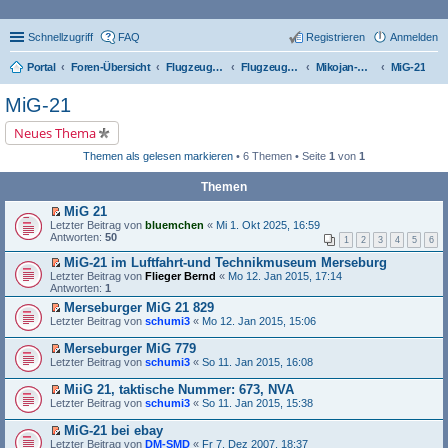
Schnellzugriff
FAQ
Registrieren
Anmelden
Portal
Foren-Übersicht
Flugzeugtypen, Triebwerke und Technik
Flugzeug-Typen
Mikojan-Gurjewitsch (MiG)
MiG-21
MiG-21
Neues Thema
Themen als gelesen markieren
• 6 Themen • Seite
1
von
1
Themen
MiG 21
E
Letzter Beitrag von
bluemchen
«
Mi 1. Okt 2025, 16:59
r
Antworten:
50
1
2
3
4
5
6
s
t
MiG-21 im Luftfahrt-und Technikmuseum Merseburg
e
E
Letzter Beitrag von
Flieger Bernd
«
Mo 12. Jan 2015, 17:14
r
r
Antworten:
1
u
s
n
Merseburger MiG 21 829
t
g
E
Letzter Beitrag von
e
schumi3
«
Mo 12. Jan 2015, 15:06
e
r
r
l
s
u
Merseburger MiG 779
e
t
n
E
Letzter Beitrag von
schumi3
«
So 11. Jan 2015, 16:08
s
e
g
r
e
r
e
s
MiiG 21, taktische Nummer: 673, NVA
n
u
l
t
E
e
n
Letzter Beitrag von
schumi3
«
So 11. Jan 2015, 15:38
e
e
r
r
g
s
r
s
B
e
e
MiG-21 bei ebay
u
t
e
l
n
E
n
Letzter Beitrag von
DM-SMD
«
Fr 7. Dez 2007, 18:37