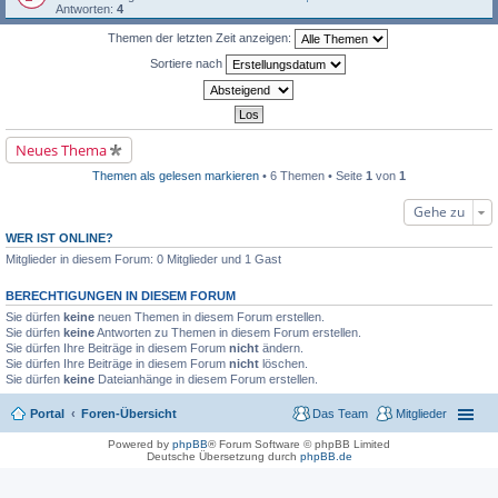
e
i
e
e
r
g
Antworten:
4
r
t
s
r
s
e
u
r
e
B
t
l
Themen der letzten Zeit anzeigen:
n
a
n
e
e
e
g
g
e
i
r
s
Sortiere nach
e
r
t
u
e
l
B
r
n
n
e
e
a
g
e
s
i
g
e
r
e
t
l
B
n
r
e
e
Neues Thema
e
a
s
i
r
g
e
t
B
Themen als gelesen markieren
• 6 Themen • Seite
1
von
1
n
r
e
e
a
i
r
g
Gehe zu
t
B
r
e
WER IST ONLINE?
a
i
g
Mitglieder in diesem Forum: 0 Mitglieder und 1 Gast
t
r
a
BERECHTIGUNGEN IN DIESEM FORUM
g
Sie dürfen
keine
neuen Themen in diesem Forum erstellen.
Sie dürfen
keine
Antworten zu Themen in diesem Forum erstellen.
Sie dürfen Ihre Beiträge in diesem Forum
nicht
ändern.
Sie dürfen Ihre Beiträge in diesem Forum
nicht
löschen.
Sie dürfen
keine
Dateianhänge in diesem Forum erstellen.
Portal
Foren-Übersicht
Das Team
Mitglieder
Powered by
phpBB
® Forum Software © phpBB Limited
Deutsche Übersetzung durch
phpBB.de