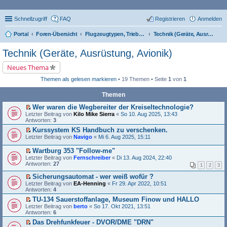
Schnellzugriff
FAQ
Registrieren
Anmelden
Portal
Foren-Übersicht
Flugzeugtypen, Triebwerke und Technik
Technik (Geräte, Ausrüstung, Avionik)
Technik (Geräte, Ausrüstung, Avionik)
Neues Thema
Themen als gelesen markieren
• 19 Themen • Seite
1
von
1
Themen
Wer waren die Wegbereiter der Kreiseltechnologie?
E
Letzter Beitrag von
Kilo Mike Sierra
«
So 10. Aug 2025, 13:43
r
Antworten:
3
s
Kurssystem KS Handbuch zu verschenken.
t
E
Letzter Beitrag von
e
Navigo
«
Mi 6. Aug 2025, 15:11
r
r
s
u
Wartburg 353 "Follow-me"
t
n
E
Letzter Beitrag von
Fernschreiber
«
Di 13. Aug 2024, 22:40
e
g
r
Antworten:
27
r
1
2
3
e
s
u
l
t
Sicherungsautomat - wer weiß wofür ?
n
e
e
E
Letzter Beitrag von
EA-Henning
«
Fr 29. Apr 2022, 10:51
g
s
r
r
Antworten:
4
e
e
u
s
l
n
n
TU-134 Sauerstoffanlage, Museum Finow und HALLO
t
e
e
g
E
Letzter Beitrag von
e
berto
«
So 17. Okt 2021, 13:51
s
r
e
r
Antworten:
r
6
e
B
l
s
u
n
Das Drehfunkfeuer - DVOR/DME "DRN"
e
e
t
n
e