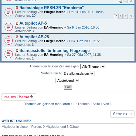
Antworten:
e
r
15
e
1
2
e
g
s
i
u
l
n
t
t
n
Radaranlage RPSN-2N "Emblema"
e
e
e
r
g
E
Letzter Beitrag von
s
Flieger Bernd
«
Do 24. Feb 2011, 19:06
r
r
a
e
r
Antworten:
e
20
B
1
2
3
u
g
l
s
n
e
n
e
t
e
Autopilot AP-5
i
g
s
e
r
E
Letzter Beitrag von
t
EA-Henning
«
Sa 9. Jan 2010, 18:00
e
e
r
B
r
Antworten:
r
3
l
n
u
e
s
a
e
e
n
Autopilot AP-28
i
t
g
s
r
g
E
Letzter Beitrag von
t
e
Flieger Bernd
«
Fr 4. Dez 2009, 21:23
e
B
e
r
Antworten:
r
r
3
n
e
l
s
a
u
e
Betriebsstoffe für Interflug-Flugzeuge
i
e
t
g
n
r
E
Letzter Beitrag von
t
s
e
EA-Henning
«
Sa 27. Okt 2007, 11:38
g
B
r
Antworten:
r
e
r
1
e
e
s
a
n
u
l
i
t
g
e
n
Themen der letzten Zeit anzeigen:
e
t
e
r
g
s
r
r
B
e
Sortiere nach
e
a
u
e
l
n
g
n
i
e
e
g
t
s
r
e
r
e
B
l
a
n
e
e
g
e
i
Neues Thema
s
r
t
e
B
r
Themen als gelesen markieren
• 19 Themen • Seite
1
von
1
n
e
a
e
i
g
r
t
Gehe zu
B
r
e
a
WER IST ONLINE?
i
g
Mitglieder in diesem Forum: 0 Mitglieder und 3 Gäste
t
r
a