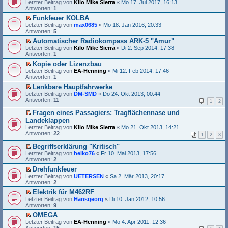
E
i
Letzter Beitrag von
s
e
Kilo Mike Sierra
«
Mo 17. Jul 2017, 16:13
g
r
r
t
Antworten:
e
r
1
e
B
s
r
n
u
l
Funkfeuer KOLBA
e
t
a
e
n
e
E
i
Letzter Beitrag von
e
max0685
«
Mo 18. Jan 2016, 20:33
g
r
g
s
r
t
Antworten:
r
5
B
e
e
s
r
u
e
l
n
Automatischer Radiokompass ARK-5 "Amur"
t
a
n
i
e
e
E
Letzter Beitrag von
e
Kilo Mike Sierra
«
Di 2. Sep 2014, 17:38
g
g
t
s
r
r
Antworten:
r
1
e
r
e
B
s
u
l
a
n
Kopie oder Lizenzbau
e
t
n
e
g
e
E
Letzter Beitrag von
i
e
EA-Henning
«
Mi 12. Feb 2014, 17:46
g
s
r
r
Antworten:
t
r
1
e
e
B
s
r
u
l
n
Lenkbare Hauptfahrwerke
e
t
a
n
e
e
E
Letzter Beitrag von
i
e
DM-SMD
«
Do 24. Okt 2013, 00:44
g
g
s
r
r
Antworten:
t
r
11
e
1
2
e
B
s
r
u
l
n
e
t
a
n
Fragen eines Passagiers: Tragflächennase und
e
e
i
e
g
g
E
Landeklappen
s
r
t
r
e
r
e
Letzter Beitrag von
B
Kilo Mike Sierra
«
Mo 21. Okt 2013, 14:21
r
u
l
s
n
Antworten:
e
22
a
n
1
2
3
e
t
e
i
g
g
s
e
r
t
Begriffserklärung "Kritisch"
e
e
r
B
r
E
Letzter Beitrag von
l
heiko76
«
Fr 10. Mai 2013, 17:56
n
u
e
a
r
Antworten:
e
2
e
n
i
g
s
s
r
g
t
Drehfunkfeuer
t
e
B
e
r
E
Letzter Beitrag von
e
UETERSEN
«
Sa 2. Mär 2013, 20:17
n
e
l
a
r
Antworten:
r
2
e
i
e
g
s
u
r
t
s
Elektrik für M462RF
t
n
B
r
e
E
Letzter Beitrag von
e
Hansgeorg
«
Di 10. Jan 2012, 10:56
g
e
a
n
r
Antworten:
r
9
e
i
g
e
s
u
l
t
OMEGA
r
t
n
e
r
E
Letzter Beitrag von
B
e
EA-Henning
«
Mo 4. Apr 2011, 12:36
g
s
a
r