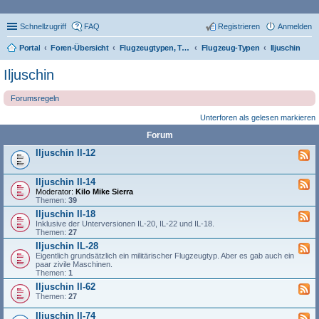
Schnellzugriff
FAQ
Registrieren
Anmelden
Portal
Foren-Übersicht
Flugzeugtypen, Triebwerke und Technik
Flugzeug-Typen
Iljuschin
Iljuschin
Forumsregeln
Unterforen als gelesen markieren
Forum
Iljuschin Il-12
Iljuschin Il-14
Moderator:
Kilo Mike Sierra
Themen:
39
Iljuschin Il-18
Inklusive der Unterversionen IL-20, IL-22 und IL-18.
Themen:
27
Iljuschin IL-28
Eigentlich grundsätzlich ein militärischer Flugzeugtyp. Aber es gab auch ein
paar zivile Maschinen.
Themen:
1
Iljuschin Il-62
Themen:
27
Iljuschin Il-74