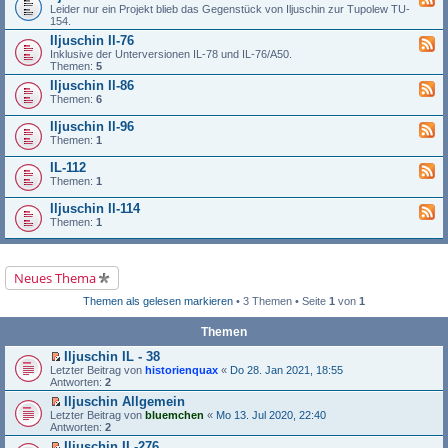
Leider nur ein Projekt blieb das Gegenstück von Iljuschin zur Tupolew TU-
154.
Iljuschin Il-76
Inklusive der Unterversionen IL-78 und IL-76/A50.
Themen:
5
Iljuschin Il-86
Themen:
6
Iljuschin Il-96
Themen:
1
IL-112
Themen:
1
Iljuschin Il-114
Themen:
1
Neues Thema
Themen als gelesen markieren
• 3 Themen • Seite
1
von
1
Themen
Iljuschin IL - 38
E
Letzter Beitrag von
historienquax
«
Do 28. Jan 2021, 18:55
r
Antworten:
2
s
Iljuschin Allgemein
t
E
Letzter Beitrag von
e
bluemchen
«
Mo 13. Jul 2020, 22:40
r
Antworten:
r
2
s
u
Iljuschin IL-276