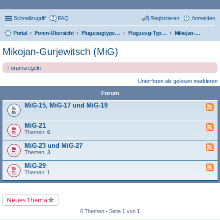
Schnellzugriff
FAQ
Registrieren
Anmelden
Portal
Foren-Übersicht
Flugzeugtypen, Triebwerke und Technik
Flugzeug-Typen
Mikojan-Gurjewitsch (MiG)
Mikojan-Gurjewitsch (MiG)
Forumsregeln
Unterforen als gelesen markieren
Forum
MiG-15, MiG-17 und MiG-19
MiG-21
Themen:
6
MiG-23 und MiG-27
Themen:
3
MiG-29
Themen:
1
Neues Thema
0 Themen • Seite
1
von
1