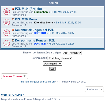
Themen
PZL M-14 (Projekt) ...
E
Letzter Beitrag von
bluemchen
«
Di 18. Mär 2025, 22:15
r
Antworten:
4
s
PZL M20 Mewa
t
E
Letzter Beitrag von
e
Kilo Mike Sierra
«
Sa 8. Mär 2025, 22:30
r
Antworten:
r
3
s
u
Neuentwicklungen bei PZL
t
n
E
Letzter Beitrag von
e
DDR-TKB
«
Di 11. Mär 2014, 16:37
g
r
Antworten:
r
3
e
s
u
l
Der polnische Konzern PZL
t
n
e
E
Letzter Beitrag von
e
DDR-TKB
«
Mi 16. Okt 2013, 21:26
g
s
r
Antworten:
r
3
e
e
s
u
l
n
t
n
Themen der letzten Zeit anzeigen:
e
e
e
g
s
r
r
e
Sortiere nach
e
B
u
l
n
e
n
e
e
i
g
s
r
t
e
e
B
r
l
n
e
a
e
e
i
Neues Thema
g
s
r
t
e
B
r
Themen als gelesen markieren
• 4 Themen • Seite
1
von
1
n
e
a
e
i
g
r
t
Gehe zu
B
r
e
a
WER IST ONLINE?
i
g
Mitglieder in diesem Forum: 0 Mitglieder und 2 Gäste
t
r
a