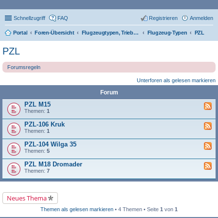
Schnellzugriff
FAQ
Registrieren
Anmelden
Portal
Foren-Übersicht
Flugzeugtypen, Triebwerke und Technik
Flugzeug-Typen
PZL
PZL
Forumsregeln
Unterforen als gelesen markieren
Forum
PZL M15
Themen:
1
PZL-106 Kruk
Themen:
1
PZL-104 Wilga 35
Themen:
5
PZL M18 Dromader
Themen:
7
Neues Thema
Themen als gelesen markieren
• 4 Themen • Seite
1
von
1