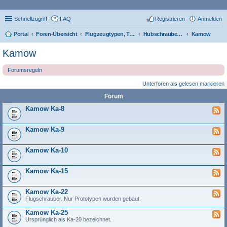
Schnellzugriff
FAQ
Registrieren
Anmelden
Portal
Foren-Übersicht
Flugzeugtypen, Triebwerke und Technik
Hubschrauber-Typen
Kamow
Kamow
Forumsregeln
Unterforen als gelesen markieren
Forum
Kamow Ka-8
Kamow Ka-9
Kamow Ka-10
Kamow Ka-15
Kamow Ka-22
Flugschrauber. Nur Prototypen wurden gebaut.
Kamow Ka-25
Ursprünglich als Ka-20 bezeichnet.