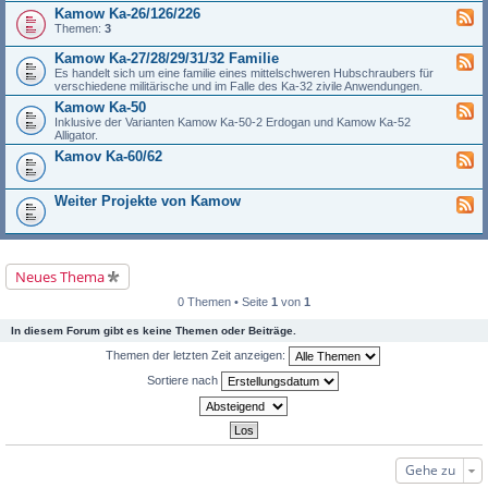
Kamow Ka-26/126/226
Themen:
3
Kamow Ka-27/28/29/31/32 Familie
Es handelt sich um eine familie eines mittelschweren Hubschraubers für
verschiedene militärische und im Falle des Ka-32 zivile Anwendungen.
Kamow Ka-50
Inklusive der Varianten Kamow Ka-50-2 Erdogan und Kamow Ka-52
Alligator.
Kamov Ka-60/62
Weiter Projekte von Kamow
Neues Thema
0 Themen • Seite
1
von
1
In diesem Forum gibt es keine Themen oder Beiträge.
Themen der letzten Zeit anzeigen:
Sortiere nach
Gehe zu