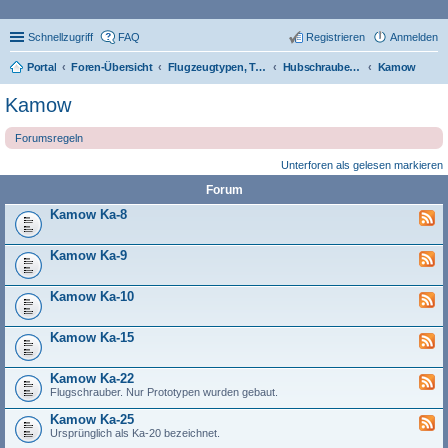
Schnellzugriff
FAQ
Registrieren
Anmelden
Portal
Foren-Übersicht
Flugzeugtypen, Triebwerke und Technik
Hubschrauber-Typen
Kamow
Kamow
Forumsregeln
Unterforen als gelesen markieren
Forum
Kamow Ka-8
Kamow Ka-9
Kamow Ka-10
Kamow Ka-15
Kamow Ka-22
Flugschrauber. Nur Prototypen wurden gebaut.
Kamow Ka-25
Ursprünglich als Ka-20 bezeichnet.