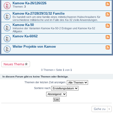
Kamow Ka-26/126/226
Themen:
3
Kamow Ka-27/28/29/31/32 Familie
Es handelt sich um eine familie eines mittelschweren Hubschraubers für
verschiedene militärische und im Falle des Ka-32 zivile Anwendungen.
Kamow Ka-50
Inklusive der Varianten Kamow Ka-50-2 Erdogan und Kamow Ka-52
Alligator.
Kamov Ka-60/62
Weiter Projekte von Kamow
Neues Thema
0 Themen • Seite
1
von
1
In diesem Forum gibt es keine Themen oder Beiträge.
Themen der letzten Zeit anzeigen:
Sortiere nach
Gehe zu