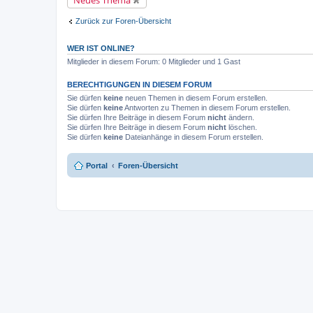
Neues Thema
u
l
n
n
e
g
g
Zurück zur Foren-Übersicht
s
e
e
l
n
e
e
WER IST ONLINE?
s
r
e
Mitglieder in diesem Forum: 0 Mitglieder und 1 Gast
B
n
e
e
i
BERECHTIGUNGEN IN DIESEM FORUM
r
t
B
Sie dürfen
keine
neuen Themen in diesem Forum erstellen.
r
e
a
Sie dürfen
keine
Antworten zu Themen in diesem Forum erstellen.
i
g
Sie dürfen Ihre Beiträge in diesem Forum
nicht
ändern.
t
r
Sie dürfen Ihre Beiträge in diesem Forum
nicht
löschen.
a
Sie dürfen
keine
Dateianhänge in diesem Forum erstellen.
g
Portal
Foren-Übersicht