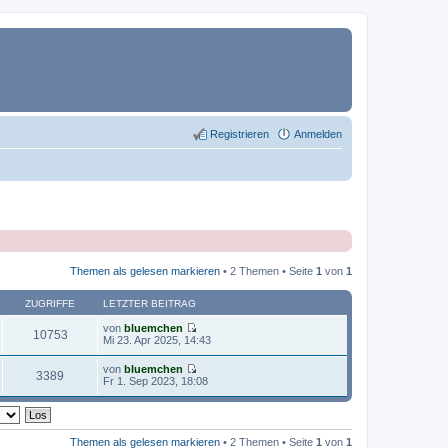
Registrieren
Anmelden
Themen als gelesen markieren
• 2 Themen • Seite
1
von
1
ZUGRIFFE
LETZTER BEITRAG
von
bluemchen
10753
N
Mi 23. Apr 2025, 14:43
e
u
von
bluemchen
e
3389
N
Fr 1. Sep 2023, 18:08
s
e
t
u
e
e
r
s
B
t
Themen als gelesen markieren
• 2 Themen • Seite
1
von
1
e