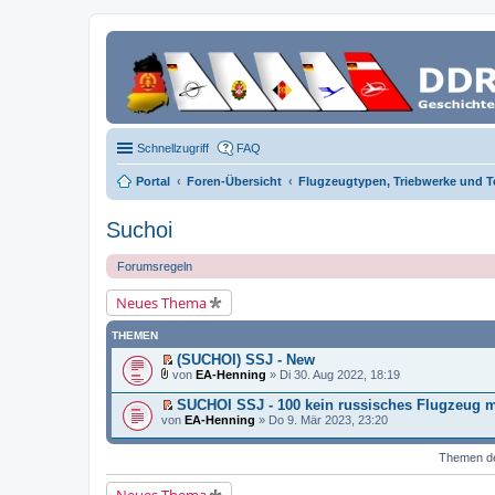
Schnellzugriff
FAQ
Portal
Foren-Übersicht
Flugzeugtypen, Triebwerke und T
Suchoi
Forumsregeln
Neues Thema
THEMEN
(SUCHOI) SSJ - New
E
von
EA-Henning
» Di 30. Aug 2022, 18:19
r
D
s
a
SUCHOI SSJ - 100 kein russisches Flugzeug 
t
t
E
von
EA-Henning
» Do 9. Mär 2023, 23:20
e
e
r
r
i
s
u
a
t
Themen der
n
n
e
g
h
r
e
a