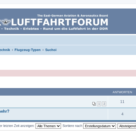
echnik
Flugzeug-Typen
Suchoi
ANTWORTEN
11
1
2
mehr?
4
 letzten Zeit anzeigen:
Sortiere nach