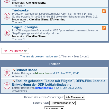
Moderator:
Kilo Mike Sierra
Themen:
7
Triebwerke
Produziert wurden der Doppelsternmotor ASch-82T für die Il-14, das
Strahltriebwerk Pirna 014 für die 152 sowie die Kleingasturbine Pirna 017.
Moderatoren:
Kilo Mike Sierra
,
EA-Henning
Themen:
7
Segelflugzeugbau
Im VEB Waggonbau Gotha und im VEB Apparatebau Lommatzsch wurden
Segelflugzeuge entwickelt und produziert.
Moderator:
Kilo Mike Sierra
Themen:
1
Neues Thema
Themen als gelesen markieren
• 2 Themen • Seite
1
von
1
Themen
Brunolf Baade
E
Letzter Beitrag von
bluemchen
«
Mi 22. Jan 2025, 22:46
r
Antworten:
5
s
Endlich gefunden: "Leute mit Flügeln", DEFA-Film über die
t
E
Entwicklung der DDR-Luftfahrtindustrie
e
r
r
Letzter Beitrag von
historienquax
«
So 8. Okt 2023, 20:36
s
u
Antworten:
6
t
n
e
g
Themen der letzten Zeit anzeigen:
r
e
u
l
Sortiere nach
n
e
g
s