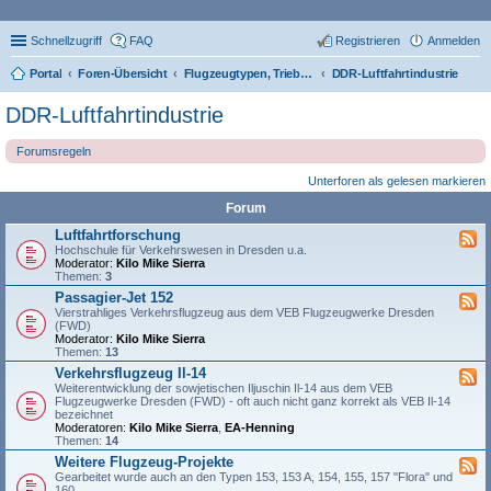
Schnellzugriff
FAQ
Registrieren
Anmelden
Portal
Foren-Übersicht
Flugzeugtypen, Triebwerke und Technik
DDR-Luftfahrtindustrie
DDR-Luftfahrtindustrie
Forumsregeln
Unterforen als gelesen markieren
Forum
Luftfahrtforschung
Hochschule für Verkehrswesen in Dresden u.a.
Moderator:
Kilo Mike Sierra
Themen:
3
Passagier-Jet 152
Vierstrahliges Verkehrsflugzeug aus dem VEB Flugzeugwerke Dresden
(FWD)
Moderator:
Kilo Mike Sierra
Themen:
13
Verkehrsflugzeug Il-14
Weiterentwicklung der sowjetischen Iljuschin Il-14 aus dem VEB
Flugzeugwerke Dresden (FWD) - oft auch nicht ganz korrekt als VEB Il-14
bezeichnet
Moderatoren:
Kilo Mike Sierra
,
EA-Henning
Themen:
14
Weitere Flugzeug-Projekte
Gearbeitet wurde auch an den Typen 153, 153 A, 154, 155, 157 "Flora" und
160.