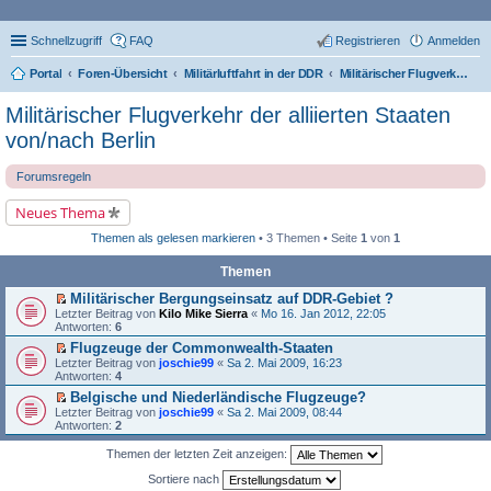
Schnellzugriff
FAQ
Registrieren
Anmelden
Portal
Foren-Übersicht
Militärluftfahrt in der DDR
Militärischer Flugverkehr der alliierten Staaten von/nach Berlin
Militärischer Flugverkehr der alliierten Staaten
von/nach Berlin
Forumsregeln
Neues Thema
Themen als gelesen markieren
• 3 Themen • Seite
1
von
1
Themen
Militärischer Bergungseinsatz auf DDR-Gebiet ?
E
Letzter Beitrag von
Kilo Mike Sierra
«
Mo 16. Jan 2012, 22:05
r
Antworten:
6
s
Flugzeuge der Commonwealth-Staaten
t
E
Letzter Beitrag von
e
joschie99
«
Sa 2. Mai 2009, 16:23
r
Antworten:
r
4
s
u
Belgische und Niederländische Flugzeuge?
t
n
E
Letzter Beitrag von
e
joschie99
«
Sa 2. Mai 2009, 08:44
g
r
Antworten:
r
2
e
s
u
l
t
n
Themen der letzten Zeit anzeigen:
e
e
g
s
r
e
Sortiere nach
e
u