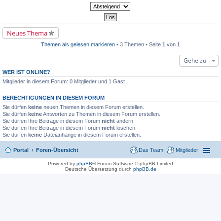
l
n
n
e
e
g
s
r
e
e
B
l
n
e
e
e
i
Neues Thema
s
r
t
e
B
r
Themen als gelesen markieren
• 3 Themen • Seite
1
von
1
n
e
a
e
i
g
r
t
Gehe zu
B
r
e
a
WER IST ONLINE?
i
g
Mitglieder in diesem Forum: 0 Mitglieder und 1 Gast
t
r
a
BERECHTIGUNGEN IN DIESEM FORUM
g
Sie dürfen
keine
neuen Themen in diesem Forum erstellen.
Sie dürfen
keine
Antworten zu Themen in diesem Forum erstellen.
Sie dürfen Ihre Beiträge in diesem Forum
nicht
ändern.
Sie dürfen Ihre Beiträge in diesem Forum
nicht
löschen.
Sie dürfen
keine
Dateianhänge in diesem Forum erstellen.
Portal
Foren-Übersicht
Das Team
Mitglieder
Powered by
phpBB
® Forum Software © phpBB Limited
Deutsche Übersetzung durch
phpBB.de