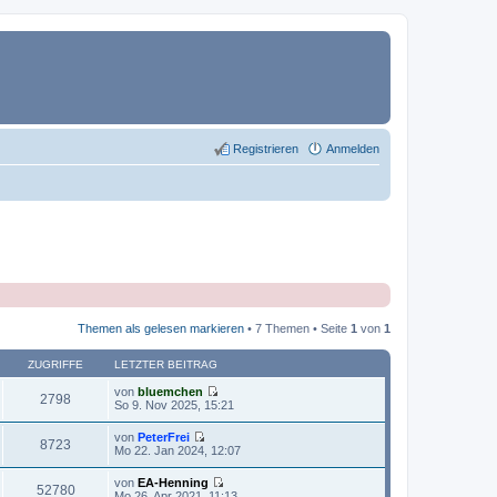
Registrieren
Anmelden
Themen als gelesen markieren
• 7 Themen • Seite
1
von
1
ZUGRIFFE
LETZTER BEITRAG
von
bluemchen
2798
N
So 9. Nov 2025, 15:21
e
u
von
PeterFrei
e
8723
N
Mo 22. Jan 2024, 12:07
s
e
t
u
von
EA-Henning
e
e
52780
N
Mo 26. Apr 2021, 11:13
r