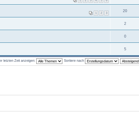
1
2
3
4
5
6
20
1
2
3
2
0
5
 letzten Zeit anzeigen:
Sortiere nach