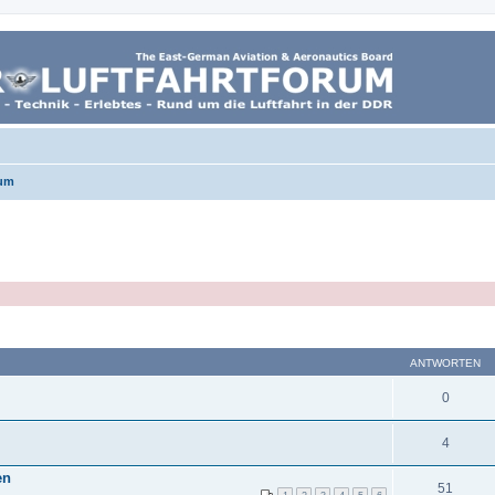
um
ANTWORTEN
0
4
en
51