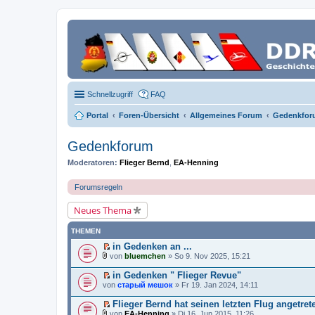
Schnellzugriff
FAQ
Portal
Foren-Übersicht
Allgemeines Forum
Gedenkfor
Gedenkforum
Moderatoren:
Flieger Bernd
,
EA-Henning
Forumsregeln
Neues Thema
THEMEN
in Gedenken an ...
E
von
bluemchen
» So 9. Nov 2025, 15:21
r
D
s
a
in Gedenken " Flieger Revue"
t
t
E
von
старый мешок
» Fr 19. Jan 2024, 14:11
e
e
r
r
i
s
Flieger Bernd hat seinen letzten Flug angetret
u
a
t
E
n
n
von
EA-Henning
» Di 16. Jun 2015, 11:26