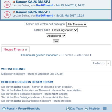
l
s
u
Kamov KA-26 DM-SPJ
e
e
t
n
E
Letzter Beitrag von
Ka-26Freund
«
Mo 29. Mai 2017, 14:57
r
s
e
g
r
B
e
r
e
s
e
Kamov KA-26 DM-SPT
n
u
l
t
i
E
e
n
Letzter Beitrag von
Ka-26Freund
«
So 28. Mai 2017, 15:14
e
e
t
r
r
g
s
r
r
s
B
e
e
u
a
t
Themen der letzten Zeit anzeigen:
e
l
n
n
g
e
i
e
e
g
Sortiere nach
r
t
s
r
e
u
r
e
B
l
n
a
n
e
e
g
g
e
i
s
e
r
t
e
l
B
r
n
e
e
Neues Thema
a
e
s
i
g
r
e
t
Themen als gelesen markieren
• 6 Themen • Seite
1
von
1
B
n
r
e
e
a
i
Gehe zu
r
g
t
B
r
e
WER IST ONLINE?
a
i
g
Mitglieder in diesem Forum: 0 Mitglieder und 1 Gast
t
r
a
BERECHTIGUNGEN IN DIESEM FORUM
g
Sie dürfen
keine
neuen Themen in diesem Forum erstellen.
Sie dürfen
keine
Antworten zu Themen in diesem Forum erstellen.
Sie dürfen Ihre Beiträge in diesem Forum
nicht
ändern.
Sie dürfen Ihre Beiträge in diesem Forum
nicht
löschen.
Sie dürfen
keine
Dateianhänge in diesem Forum erstellen.
Portal
Foren-Übersicht
Das Team
Mitglieder