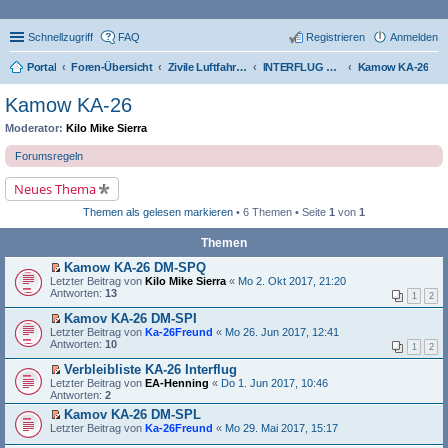
Schnellzugriff
FAQ
Registrieren
Anmelden
Portal
Foren-Übersicht
Zivile Luftfahrt der DDR
INTERFLUG Flugzeugflotte (Verbleibliste)
Kamow KA-26
Kamow KA-26
Moderator:
Kilo Mike Sierra
Forumsregeln
Neues Thema
Themen als gelesen markieren
• 6 Themen • Seite
1
von
1
Themen
Kamow KA-26 DM-SPQ
E
Letzter Beitrag von
Kilo Mike Sierra
«
Mo 2. Okt 2017, 21:20
r
Antworten:
13
1
2
s
t
Kamov KA-26 DM-SPI
e
E
Letzter Beitrag von
Ka-26Freund
«
Mo 26. Jun 2017, 12:41
r
r
Antworten:
10
1
2
u
s
n
t
Verbleibliste KA-26 Interflug
g
e
E
Letzter Beitrag von
EA-Henning
«
Do 1. Jun 2017, 10:46
e
r
r
Antworten:
2
l
u
s
e
n
Kamov KA-26 DM-SPL
t
s
g
E
Letzter Beitrag von
e
Ka-26Freund
«
Mo 29. Mai 2017, 15:17
e
e
r
r
n