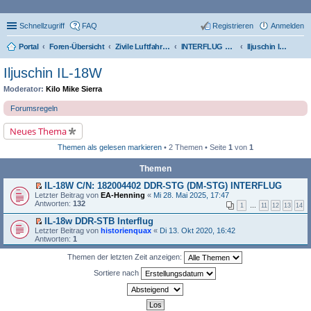
Schnellzugriff
FAQ
Registrieren
Anmelden
Portal
Foren-Übersicht
Zivile Luftfahrt der DDR
INTERFLUG Flugzeugflotte (Verbleibliste)
Iljuschin IL-18W
Iljuschin IL-18W
Moderator:
Kilo Mike Sierra
Forumsregeln
Neues Thema
Themen als gelesen markieren
• 2 Themen • Seite
1
von
1
Themen
IL-18W C/N: 182004402 DDR-STG (DM-STG) INTERFLUG
E
Letzter Beitrag von
EA-Henning
«
Mi 28. Mai 2025, 17:47
r
Antworten:
132
1
…
11
12
13
14
s
t
IL-18w DDR-STB Interflug
e
E
Letzter Beitrag von
historienquax
«
Di 13. Okt 2020, 16:42
r
r
Antworten:
1
u
s
n
t
Themen der letzten Zeit anzeigen:
g
e
e
r
Sortiere nach
l
u
e
n
s
g
e
e
n