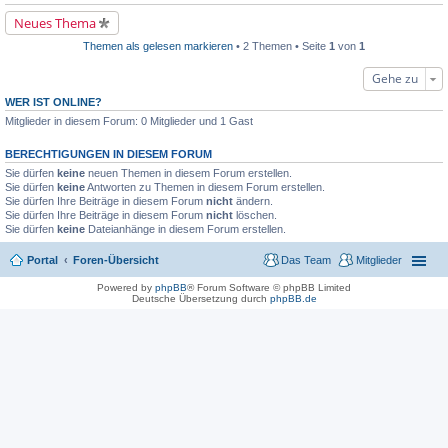
l
e
e
Neues Thema
r
s
B
e
e
Themen als gelesen markieren
• 2 Themen • Seite
1
von
1
n
i
e
t
r
Gehe zu
r
B
a
e
WER IST ONLINE?
g
i
Mitglieder in diesem Forum: 0 Mitglieder und 1 Gast
t
r
a
BERECHTIGUNGEN IN DIESEM FORUM
g
Sie dürfen
keine
neuen Themen in diesem Forum erstellen.
Sie dürfen
keine
Antworten zu Themen in diesem Forum erstellen.
Sie dürfen Ihre Beiträge in diesem Forum
nicht
ändern.
Sie dürfen Ihre Beiträge in diesem Forum
nicht
löschen.
Sie dürfen
keine
Dateianhänge in diesem Forum erstellen.
Portal
Foren-Übersicht
Das Team
Mitglieder
Powered by
phpBB
® Forum Software © phpBB Limited
Deutsche Übersetzung durch
phpBB.de