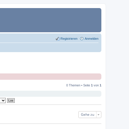
Registrieren
Anmelden
0 Themen • Seite
1
von
1
Gehe zu