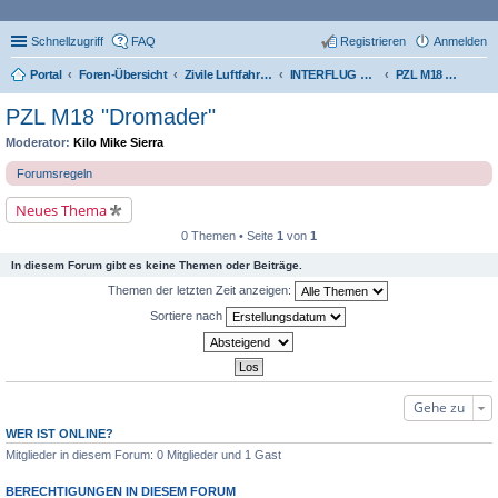
Schnellzugriff
FAQ
Registrieren
Anmelden
Portal
Foren-Übersicht
Zivile Luftfahrt der DDR
INTERFLUG Flugzeugflotte (Verbleibliste)
PZL M18 "Dromader"
PZL M18 "Dromader"
Moderator:
Kilo Mike Sierra
Forumsregeln
Neues Thema
0 Themen • Seite
1
von
1
In diesem Forum gibt es keine Themen oder Beiträge.
Themen der letzten Zeit anzeigen:
Sortiere nach
Gehe zu
WER IST ONLINE?
Mitglieder in diesem Forum: 0 Mitglieder und 1 Gast
BERECHTIGUNGEN IN DIESEM FORUM