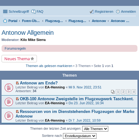
Schnellzugriff
FAQ
Registrieren
Anmelden
Portal
Foren-Übersicht
Flugzeugtypen, Triebwerke und Technik
Flugzeug-Typen
Antonow
Antonow Allgemein
Antonow Allgemein
Moderator:
Kilo Mike Sierra
Forumsregeln
Neues Thema
Themen als gelesen markieren
• 3 Themen • Seite
1
von
1
Themen
Antonow am Ende?
E
Letzter Beitrag von
EA-Henning
«
Mi 9. Nov 2022, 23:51
r
Antworten:
34
1
2
3
4
s
t
OKB-100 Antonow Zweigstelle im Flugzeugwerk Taschkent.
e
E
Letzter Beitrag von
EA-Henning
«
Do 23. Jun 2022, 16:34
r
r
u
s
Ressourcen von im Dienststehenden Flugzeugen der Marke
n
t
E
Antonow
g
e
r
e
Letzter Beitrag von
EA-Henning
«
Di 7. Jun 2022, 10:59
r
s
l
u
t
e
n
Themen der letzten Zeit anzeigen:
e
s
g
r
e
Sortiere nach
e
u
n