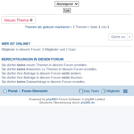
l
n
e
e
g
r
s
e
B
e
l
e
n
e
i
e
Neues Thema
s
t
r
e
r
B
n
Themen als gelesen markieren
• 3 Themen • Seite
1
von
1
a
e
e
g
i
r
Gehe zu
t
B
r
e
a
WER IST ONLINE?
i
g
t
Mitglieder in diesem Forum: 0 Mitglieder und 1 Gast
r
a
BERECHTIGUNGEN IN DIESEM FORUM
g
Sie dürfen
keine
neuen Themen in diesem Forum erstellen.
Sie dürfen
keine
Antworten zu Themen in diesem Forum erstellen.
Sie dürfen Ihre Beiträge in diesem Forum
nicht
ändern.
Sie dürfen Ihre Beiträge in diesem Forum
nicht
löschen.
Sie dürfen
keine
Dateianhänge in diesem Forum erstellen.
Portal
Foren-Übersicht
Das Team
Mitglieder
Powered by
phpBB
® Forum Software © phpBB Limited
Deutsche Übersetzung durch
phpBB.de