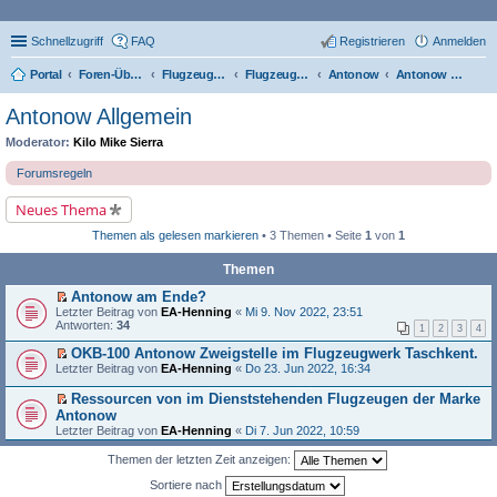
Schnellzugriff
FAQ
Registrieren
Anmelden
Portal
Foren-Übersicht
Flugzeugtypen, Triebwerke und Technik
Flugzeug-Typen
Antonow
Antonow Allgemein
Antonow Allgemein
Moderator:
Kilo Mike Sierra
Forumsregeln
Neues Thema
Themen als gelesen markieren
• 3 Themen • Seite
1
von
1
Themen
Antonow am Ende?
E
Letzter Beitrag von
EA-Henning
«
Mi 9. Nov 2022, 23:51
r
Antworten:
34
1
2
3
4
s
t
OKB-100 Antonow Zweigstelle im Flugzeugwerk Taschkent.
e
E
Letzter Beitrag von
EA-Henning
«
Do 23. Jun 2022, 16:34
r
r
u
s
Ressourcen von im Dienststehenden Flugzeugen der Marke
n
t
E
Antonow
g
e
r
e
Letzter Beitrag von
EA-Henning
«
Di 7. Jun 2022, 10:59
r
s
l
u
t
e
n
Themen der letzten Zeit anzeigen:
e
s
g
r
e
Sortiere nach
e
u
n