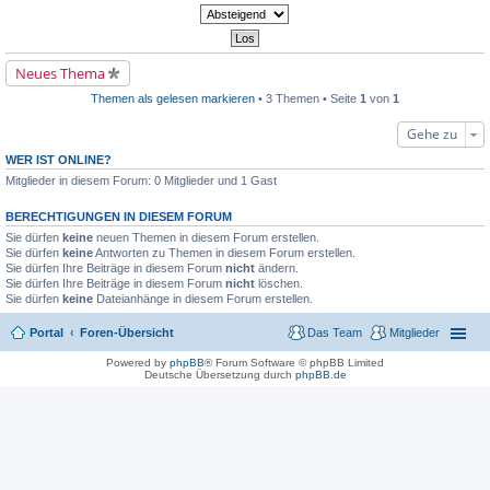
l
n
e
e
g
r
s
e
B
e
l
e
n
e
i
e
Neues Thema
s
t
r
e
r
B
n
Themen als gelesen markieren
• 3 Themen • Seite
1
von
1
a
e
e
g
i
r
Gehe zu
t
B
r
e
a
WER IST ONLINE?
i
g
t
Mitglieder in diesem Forum: 0 Mitglieder und 1 Gast
r
a
BERECHTIGUNGEN IN DIESEM FORUM
g
Sie dürfen
keine
neuen Themen in diesem Forum erstellen.
Sie dürfen
keine
Antworten zu Themen in diesem Forum erstellen.
Sie dürfen Ihre Beiträge in diesem Forum
nicht
ändern.
Sie dürfen Ihre Beiträge in diesem Forum
nicht
löschen.
Sie dürfen
keine
Dateianhänge in diesem Forum erstellen.
Portal
Foren-Übersicht
Das Team
Mitglieder
Powered by
phpBB
® Forum Software © phpBB Limited
Deutsche Übersetzung durch
phpBB.de