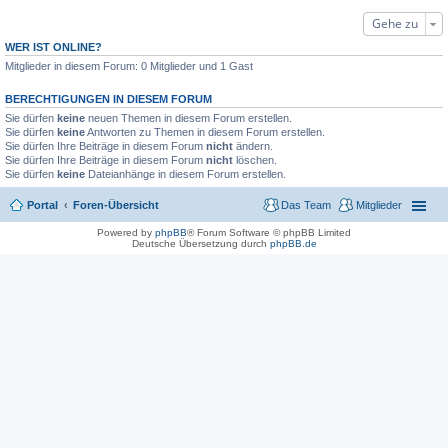
e
Gehe zu
r
B
e
WER IST ONLINE?
i
Mitglieder in diesem Forum: 0 Mitglieder und 1 Gast
t
r
a
BERECHTIGUNGEN IN DIESEM FORUM
g
Sie dürfen
keine
neuen Themen in diesem Forum erstellen.
Sie dürfen
keine
Antworten zu Themen in diesem Forum erstellen.
Sie dürfen Ihre Beiträge in diesem Forum
nicht
ändern.
Sie dürfen Ihre Beiträge in diesem Forum
nicht
löschen.
Sie dürfen
keine
Dateianhänge in diesem Forum erstellen.
Portal
Foren-Übersicht
Das Team
Mitglieder
Powered by
phpBB
® Forum Software © phpBB Limited
Deutsche Übersetzung durch
phpBB.de