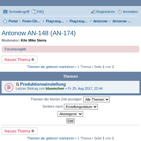
Schnellzugriff
FAQ
Registrieren
Anmelden
Portal
Foren-Übersicht
Flugzeugtypen, Triebwerke und Technik
Flugzeug-Typen
Antonow
Antonow AN-148 (AN-174)
Antonow AN-148 (AN-174)
Moderator:
Kilo Mike Sierra
Forumsregeln
Neues Thema
Themen als gelesen markieren
• 1 Thema • Seite
1
von
1
Themen
Produktionseinstellung
E
Letzter Beitrag von
bluemchen
«
Fr 25. Aug 2017, 22:44
r
s
t
Themen der letzten Zeit anzeigen:
e
Sortiere nach
r
u
n
g
e
l
e
Neues Thema
s
e
Themen als gelesen markieren
• 1 Thema • Seite
1
von
1
n