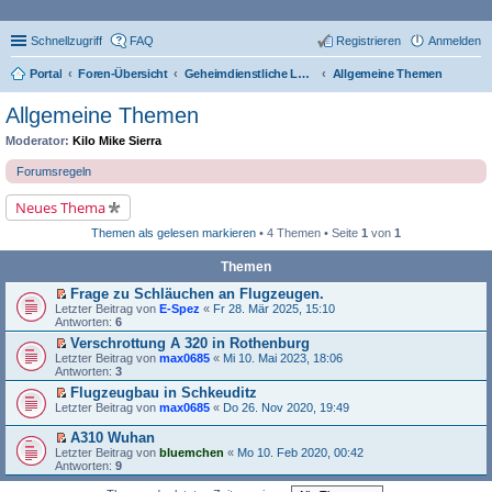
Schnellzugriff
FAQ
Registrieren
Anmelden
Portal
Foren-Übersicht
Geheimdienstliche Luftfahrt in der DDR
Allgemeine Themen
Allgemeine Themen
Moderator:
Kilo Mike Sierra
Forumsregeln
Neues Thema
Themen als gelesen markieren
• 4 Themen • Seite
1
von
1
Themen
Frage zu Schläuchen an Flugzeugen.
E
Letzter Beitrag von
E-Spez
«
Fr 28. Mär 2025, 15:10
r
Antworten:
6
s
Verschrottung A 320 in Rothenburg
t
E
Letzter Beitrag von
e
max0685
«
Mi 10. Mai 2023, 18:06
r
Antworten:
r
3
s
u
Flugzeugbau in Schkeuditz
t
n
E
Letzter Beitrag von
e
max0685
«
Do 26. Nov 2020, 19:49
g
r
r
e
s
u
A310 Wuhan
l
t
n
E
e
Letzter Beitrag von
bluemchen
«
Mo 10. Feb 2020, 00:42
e
g
r
s
Antworten:
9
r
e
s
e
u
l
t
n