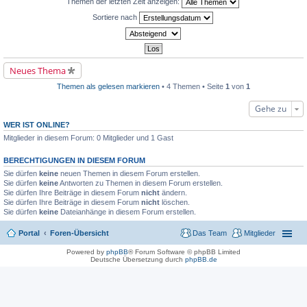
Themen der letzten Zeit anzeigen:
n
e
e
e
g
s
r
r
Sortiere nach
e
e
u
B
l
n
n
e
e
e
g
i
s
r
e
t
e
B
l
r
n
e
e
a
Neues Thema
e
i
s
g
r
t
e
B
Themen als gelesen markieren
• 4 Themen • Seite
1
von
1
r
n
e
a
e
i
g
r
Gehe zu
t
B
r
e
WER IST ONLINE?
a
i
g
Mitglieder in diesem Forum: 0 Mitglieder und 1 Gast
t
r
a
BERECHTIGUNGEN IN DIESEM FORUM
g
Sie dürfen
keine
neuen Themen in diesem Forum erstellen.
Sie dürfen
keine
Antworten zu Themen in diesem Forum erstellen.
Sie dürfen Ihre Beiträge in diesem Forum
nicht
ändern.
Sie dürfen Ihre Beiträge in diesem Forum
nicht
löschen.
Sie dürfen
keine
Dateianhänge in diesem Forum erstellen.
Portal
Foren-Übersicht
Das Team
Mitglieder
Powered by
phpBB
® Forum Software © phpBB Limited
Deutsche Übersetzung durch
phpBB.de