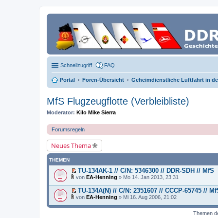
Schnellzugriff
FAQ
Portal
Foren-Übersicht
Geheimdienstliche Luftfahrt in d
MfS Flugzeugflotte (Verbleibliste)
Moderator:
Kilo Mike Sierra
Forumsregeln
Neues Thema
THEMEN
TU-134AK-1 // C/N: 5346300 // DDR-SDH // MfS
E
von
EA-Henning
» Mo 14. Jan 2013, 23:31
r
D
s
a
TU-134A(N) // C/N: 2351607 // CCCP-65745 // MfS
t
t
E
von
EA-Henning
» Mi 16. Aug 2006, 21:02
e
e
r
D
r
i
s
a
u
a
t
Themen der
t
n
n