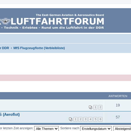
er DDR
MfS Flugzeugflotte (Verbleibliste)
ANTWORTEN
19
1
2
 (Aeroflot)
57
1
2
3
4
5
6
 letzten Zeit anzeigen:
Sortiere nach