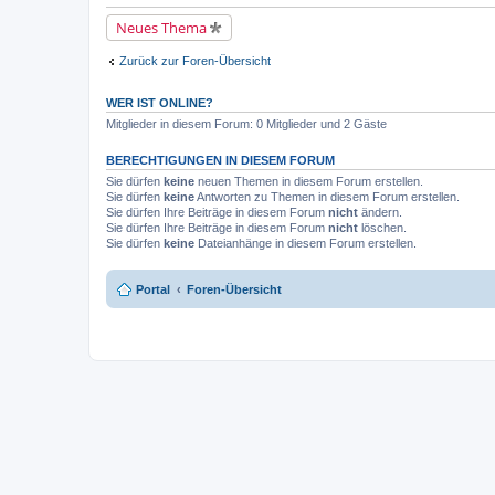
e
e
g
h
r
i
e
Neues Thema
a
u
a
l
n
n
n
e
g
g
h
Zurück zur Foren-Übersicht
s
e
a
e
l
n
n
e
g
e
WER IST ONLINE?
s
r
e
Mitglieder in diesem Forum: 0 Mitglieder und 2 Gäste
B
n
e
e
i
BERECHTIGUNGEN IN DIESEM FORUM
r
t
B
Sie dürfen
keine
neuen Themen in diesem Forum erstellen.
r
e
a
Sie dürfen
keine
Antworten zu Themen in diesem Forum erstellen.
i
g
Sie dürfen Ihre Beiträge in diesem Forum
nicht
ändern.
t
r
Sie dürfen Ihre Beiträge in diesem Forum
nicht
löschen.
a
Sie dürfen
keine
Dateianhänge in diesem Forum erstellen.
g
Portal
Foren-Übersicht