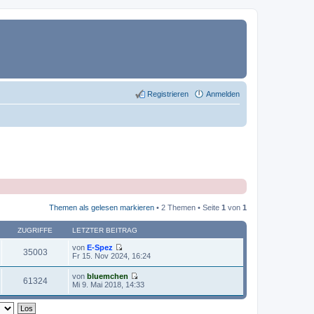
Registrieren
Anmelden
Themen als gelesen markieren
• 2 Themen • Seite
1
von
1
ZUGRIFFE
LETZTER BEITRAG
von
E-Spez
35003
N
Fr 15. Nov 2024, 16:24
e
u
von
bluemchen
e
61324
N
Mi 9. Mai 2018, 14:33
s
e
t
u
e
e
r