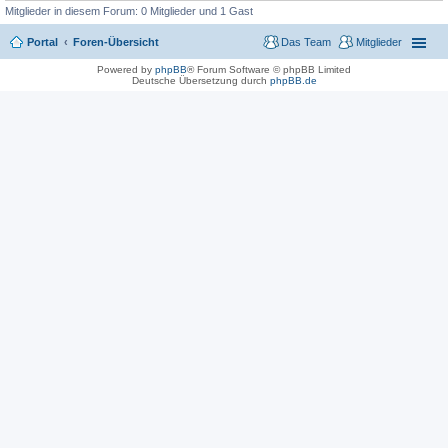
n
Mitglieder in diesem Forum: 0 Mitglieder und 1 Gast
g
e
l
Portal
Foren-Übersicht
Das Team
Mitglieder
e
s
Powered by
phpBB
® Forum Software © phpBB Limited
e
Deutsche Übersetzung durch
phpBB.de
n
e
r
B
e
i
t
r
a
g