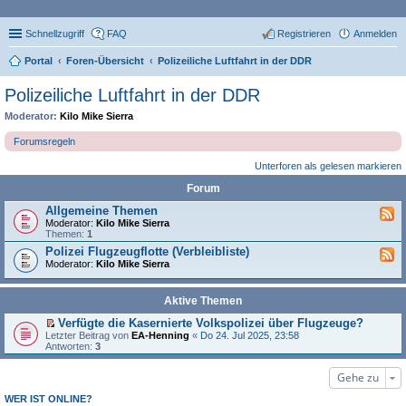
Schnellzugriff
FAQ
Registrieren
Anmelden
Portal
Foren-Übersicht
Polizeiliche Luftfahrt in der DDR
Polizeiliche Luftfahrt in der DDR
Moderator:
Kilo Mike Sierra
Forumsregeln
Unterforen als gelesen markieren
Forum
Allgemeine Themen
Moderator:
Kilo Mike Sierra
Themen:
1
Polizei Flugzeugflotte (Verbleibliste)
Moderator:
Kilo Mike Sierra
Aktive Themen
Verfügte die Kasernierte Volkspolizei über Flugzeuge?
E
Letzter Beitrag von
EA-Henning
«
Do 24. Jul 2025, 23:58
r
Antworten:
3
s
t
Gehe zu
e
r
u
WER IST ONLINE?