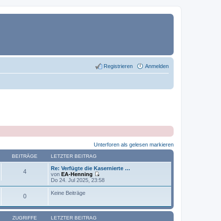
Registrieren
Anmelden
Unterforen als gelesen markieren
BEITRÄGE
LETZTER BEITRAG
Re: Verfügte die Kasernierte …
4
von
EA-Henning
N
Do 24. Jul 2025, 23:58
e
u
Keine Beiträge
0
e
s
t
e
ZUGRIFFE
LETZTER BEITRAG
r