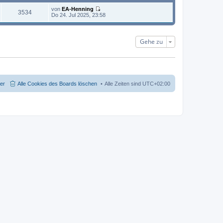
B
von
EA-Henning
e
3534
N
Do 24. Jul 2025, 23:58
i
e
t
u
r
e
a
s
Gehe zu
g
t
e
r
B
e
i
t
der
Alle Cookies des Boards löschen
Alle Zeiten sind
UTC+02:00
r
a
g