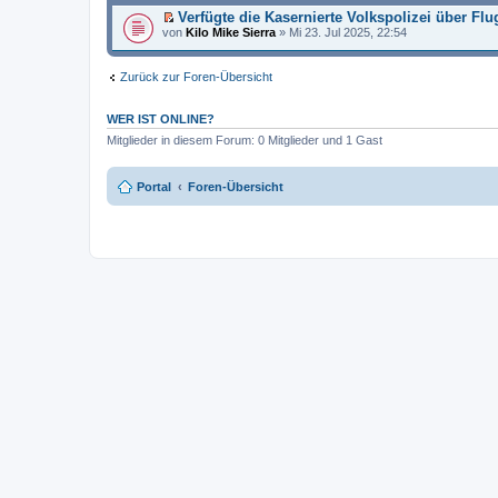
Verfügte die Kasernierte Volkspolizei über Fl
E
von
Kilo Mike Sierra
» Mi 23. Jul 2025, 22:54
r
s
t
Zurück zur Foren-Übersicht
e
r
u
WER IST ONLINE?
n
g
Mitglieder in diesem Forum: 0 Mitglieder und 1 Gast
e
l
e
Portal
Foren-Übersicht
s
e
n
e
r
B
e
i
t
r
a
g