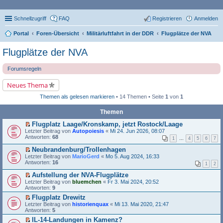
Schnellzugriff
FAQ
Registrieren
Anmelden
Portal
Foren-Übersicht
Militärluftfahrt in der DDR
Flugplätze der NVA
Flugplätze der NVA
Forumsregeln
Neues Thema
Themen als gelesen markieren
• 14 Themen • Seite
1
von
1
Themen
Flugplatz Laage/Kronskamp, jetzt Rostock/Laage
E
Letzter Beitrag von
Autopoiesis
«
Mi 24. Jun 2026, 08:07
r
Antworten:
68
1
…
4
5
6
7
s
t
Neubrandenburg/Trollenhagen
e
E
Letzter Beitrag von
MarioGerd
«
Mo 5. Aug 2024, 16:33
r
r
Antworten:
16
1
2
u
s
n
t
Aufstellung der NVA-Flugplätze
g
e
E
Letzter Beitrag von
bluemchen
«
Fr 3. Mai 2024, 20:52
e
r
r
Antworten:
9
l
u
s
e
n
Flugplatz Drewitz
t
s
g
E
Letzter Beitrag von
e
historienquax
«
Mi 13. Mai 2020, 21:47
e
e
r
Antworten:
r
5
n
l
s
u
e
IL-14-Landungen in Kamenz?
e
t
n