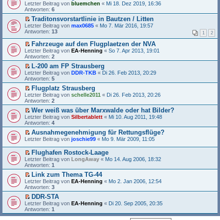
r
E
Letzter Beitrag von
s
e
bluemchen
«
Mi 18. Dez 2019, 16:36
g
B
r
Antworten:
e
r
6
e
e
s
n
u
l
Traditonsvorstartlinie in Bautzen / Litten
i
t
e
n
e
E
Letzter Beitrag von
t
e
max0685
«
Mo 7. Mär 2016, 19:57
r
g
s
r
Antworten:
r
r
13
B
e
1
2
e
s
a
u
e
l
n
t
g
n
Fahrzeuge auf den Flugplaetzen der NVA
i
e
e
e
g
E
Letzter Beitrag von
t
s
EA-Henning
«
So 7. Apr 2013, 19:01
r
r
e
r
Antworten:
r
e
2
B
u
l
s
a
n
e
n
L-200 am FP Strausberg
e
t
g
e
i
g
E
Letzter Beitrag von
s
e
DDR-TKB
«
Di 26. Feb 2013, 20:29
r
t
e
r
Antworten:
e
r
5
B
r
l
s
n
u
e
a
Flugplatz Strausberg
e
t
e
n
i
g
E
Letzter Beitrag von
s
e
schelle2011
«
Di 26. Feb 2013, 20:26
r
g
t
r
Antworten:
e
r
2
B
e
r
s
n
u
e
l
a
Wer weiß was über Marxwalde oder hat Bilder?
t
e
n
i
e
g
E
Letzter Beitrag von
e
Silbertablett
«
Mi 10. Aug 2011, 19:48
r
g
t
s
r
Antworten:
r
4
B
e
r
e
s
u
e
l
a
n
Ausnahmegenehmigung für Rettungsflüge?
t
n
i
e
g
e
E
Letzter Beitrag von
e
joschie99
«
Mo 9. Mär 2009, 11:05
g
t
s
r
r
r
e
r
e
B
s
u
Flughafen Rostock-Laage
l
a
n
e
t
n
E
e
Letzter Beitrag von
LongAway
«
Mo 14. Aug 2006, 18:32
g
e
i
e
g
r
s
Antworten:
1
r
t
r
e
s
e
B
r
u
Link zum Thema TG-44
l
t
n
e
a
n
E
e
Letzter Beitrag von
e
EA-Henning
«
Mo 2. Jan 2006, 12:54
e
i
g
g
r
s
Antworten:
r
3
r
t
e
s
e
u
B
r
DDR-STA
l
t
n
n
e
a
E
e
Letzter Beitrag von
e
EA-Henning
«
Di 20. Sep 2005, 20:35
e
g
i
g
r
s
Antworten:
r
1
r
e
t
s
e
u
B
l
r
t