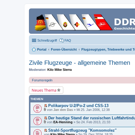
Schnellzugriff
FAQ
Portal
Foren-Übersicht
Flugzeugtypen, Triebwerke und T
Zivile Flugzeuge - allgemeine Themen
Moderator:
Kilo Mike Sierra
Forumsregeln
Neues Thema
THEMEN
Polikarpov U-2/Po-2 und CSS-13
E
von
Jan den Das
» Mi 25. Jan 2006, 12:38
r
D
s
a
Der heutige Stand der russischen Luftfahrtindu
t
t
E
von
EA-Henning
» So 24. Feb 2013, 21:33
e
e
r
D
r
i
s
a
Strahl-Sportflugzeug "Komsomolez"
u
a
t
t
E
n
von
n
Kilo Mike Sierra
» So 29. Dez 2024, 18:25