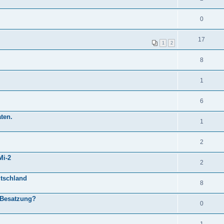
0
17
1
2
8
1
6
ten.
1
2
Mi-2
2
utschland
8
 Besatzung?
0
1