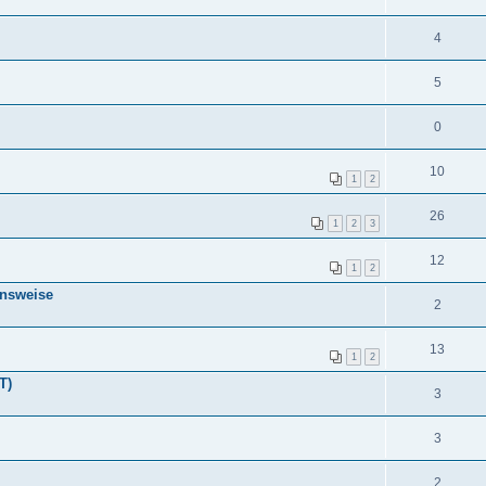
4
5
0
10
1
2
26
1
2
3
12
1
2
ensweise
2
13
1
2
T)
3
3
2