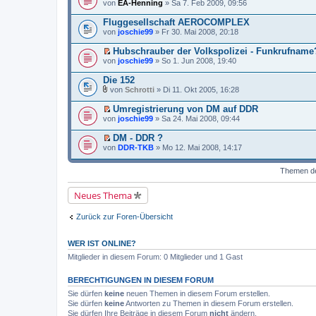
E
n
von
EA-Henning
» Sa 7. Feb 2009, 09:56
n
r
e
e
e
r
g
e
a
r
s
i
s
e
r
Fluggesellschaft AEROCOMPLEX
g
u
e
t
t
l
B
n
von
joschie99
» Fr 30. Mai 2008, 20:18
n
r
e
e
e
g
e
a
r
s
i
e
r
Hubschrauber der Volkspolizei - Funkrufname
g
u
e
t
l
B
E
n
von
joschie99
» So 1. Jun 2008, 19:40
n
r
e
e
r
g
e
a
s
i
s
e
r
Die 152
g
e
t
t
l
B
von
Schrotti
» Di 11. Okt 2005, 16:28
n
r
e
e
e
D
e
a
r
s
i
a
r
Umregistrierung von DM auf DDR
g
u
e
t
t
B
E
n
von
joschie99
» Sa 24. Mai 2008, 09:44
n
r
e
e
r
g
e
a
i
i
s
e
r
DM - DDR ?
g
a
t
t
l
B
E
von
n
DDR-TKB
» Mo 12. Mai 2008, 14:17
r
e
e
e
r
h
a
r
s
i
s
a
g
u
e
t
t
Themen der
n
n
n
r
e
g
g
e
a
r
e
Neues Thema
r
g
u
l
B
n
e
e
g
Zurück zur Foren-Übersicht
s
i
e
e
t
l
n
r
e
e
WER IST ONLINE?
a
s
r
g
e
Mitglieder in diesem Forum: 0 Mitglieder und 1 Gast
B
n
e
e
i
BERECHTIGUNGEN IN DIESEM FORUM
r
t
B
Sie dürfen
keine
neuen Themen in diesem Forum erstellen.
r
e
a
Sie dürfen
keine
Antworten zu Themen in diesem Forum erstellen.
i
g
Sie dürfen Ihre Beiträge in diesem Forum
nicht
ändern.
t