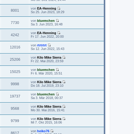
s
e
B
t
u
e
von
EA-Henning
e
e
8001
i
N
So 25. Jun 2023, 18:29
r
s
t
e
B
t
r
u
e
von
bluemchen
e
a
e
7730
i
N
Sa 3. Jun 2023, 16:48
r
g
s
t
e
B
t
r
u
e
von
EA-Henning
e
a
e
4242
i
N
Fr 17. Jun 2022, 20:00
r
g
s
t
e
B
t
r
u
e
von
rtrtrtrt
e
a
e
12016
i
N
So 12. Jun 2022, 15:43
r
g
s
t
e
B
t
r
u
e
von
Kilo Mike Sierra
e
a
e
25206
i
N
Fr 22. Mai 2020, 23:59
r
g
s
t
e
B
t
r
u
e
von
bluemchen
e
a
e
15025
i
N
Fr 6. Mär 2020, 15:51
r
g
s
t
e
B
t
r
u
e
von
Kilo Mike Sierra
e
a
e
9998
i
N
Do 18. Jul 2019, 23:10
r
g
s
t
e
B
t
r
u
e
von
bluemchen
e
a
e
19737
i
N
Sa 3. Mär 2018, 00:37
r
g
s
t
e
B
t
r
u
e
von
Kilo Mike Sierra
e
a
e
9568
i
N
Mo 30. Mai 2016, 15:41
r
g
s
t
e
B
t
r
u
e
von
Kilo Mike Sierra
e
a
e
9799
i
N
Mi 7. Okt 2015, 16:06
r
g
s
t
e
B
t
r
u
e
von
heiko76
e
a
e
8617
i
N