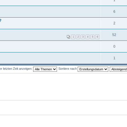
6
?
2
52
1
2
3
4
5
6
0
1
 letzten Zeit anzeigen:
Sortiere nach