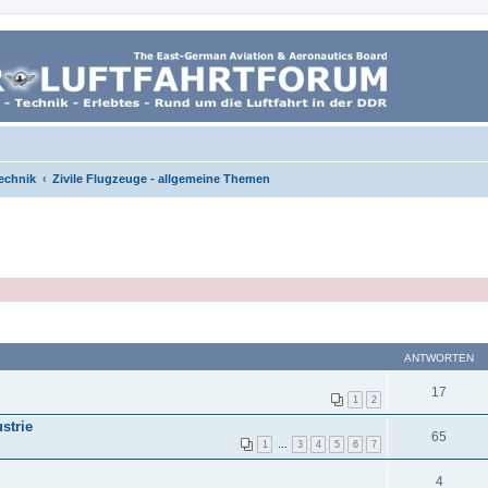
echnik
Zivile Flugzeuge - allgemeine Themen
ANTWORTEN
17
1
2
strie
65
1
…
3
4
5
6
7
4