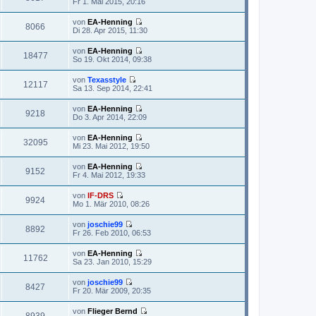
Fr 1. Mai 2015, 20:16
r
g
s
t
e
B
t
r
u
e
von
EA-Henning
e
a
e
8066
i
N
Di 28. Apr 2015, 11:30
r
g
s
t
e
B
t
r
u
e
von
EA-Henning
e
a
e
18477
i
N
So 19. Okt 2014, 09:38
r
g
s
t
e
B
t
r
u
e
von
Texasstyle
e
a
e
12117
i
N
Sa 13. Sep 2014, 22:41
r
g
s
t
e
B
t
r
u
e
von
EA-Henning
e
a
e
9218
i
N
Do 3. Apr 2014, 22:09
r
g
s
t
e
B
t
r
u
e
von
EA-Henning
e
a
e
32095
i
N
Mi 23. Mai 2012, 19:50
r
g
s
t
e
B
t
r
u
e
von
EA-Henning
e
a
e
9152
i
N
Fr 4. Mai 2012, 19:33
r
g
s
t
e
B
t
r
u
e
von
IF-DRS
e
a
e
9924
i
N
Mo 1. Mär 2010, 08:26
r
g
s
t
e
B
t
r
u
e
von
joschie99
e
a
e
8892
i
N
Fr 26. Feb 2010, 06:53
r
g
s
t
e
B
t
r
u
e
von
EA-Henning
e
a
e
11762
i
N
Sa 23. Jan 2010, 15:29
r
g
s
t
e
B
t
r
u
e
von
joschie99
e
a
e
8427
i
N
Fr 20. Mär 2009, 20:35
r
g
s
t
e
B
t
r
u
e
von
Flieger Bernd
e
a
e
8939
i