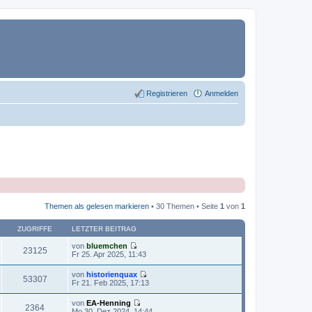
Registrieren
Anmelden
Themen als gelesen markieren
• 30 Themen • Seite
1
von
1
ZUGRIFFE
LETZTER BEITRAG
von
bluemchen
23125
N
Fr 25. Apr 2025, 11:43
e
u
von
historienquax
e
53307
N
Fr 21. Feb 2025, 17:13
s
e
t
u
von
EA-Henning
e
e
2364
N
Mo 30. Dez 2024, 14:44
r