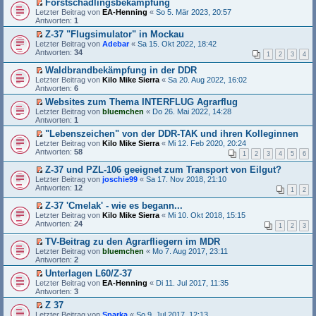
u
Forstschädlingsbekämpfung
e
e
t
n
E
Letzter Beitrag von
EA-Henning
«
So 5. Mär 2023, 20:57
r
s
e
g
r
Antworten:
1
B
e
r
e
s
e
n
u
Z-37 "Flugsimulator" in Mockau
l
t
i
e
n
E
e
Letzter Beitrag von
e
Adebar
«
Sa 15. Okt 2022, 18:42
t
r
g
r
s
Antworten:
r
34
r
1
2
3
4
B
e
s
e
u
a
e
l
t
n
n
Waldbrandbekämpfung in der DDR
g
i
e
e
e
g
E
Letzter Beitrag von
Kilo Mike Sierra
«
Sa 20. Aug 2022, 16:02
t
s
r
r
e
r
Antworten:
6
r
e
u
B
l
s
a
n
n
Websites zum Thema INTERFLUG Agrarflug
e
e
t
g
e
g
E
i
Letzter Beitrag von
s
e
bluemchen
«
Do 26. Mai 2022, 14:28
r
e
r
t
Antworten:
e
r
1
B
l
s
r
n
u
"Lebenszeichen" von der DDR-TAK und ihren Kolleginnen
e
e
t
a
e
n
E
i
Letzter Beitrag von
s
e
Kilo Mike Sierra
«
Mi 12. Feb 2020, 20:24
g
r
g
r
t
Antworten:
e
r
58
B
e
1
2
3
4
5
6
s
r
n
u
e
l
t
a
e
n
Z-37 und PZL-106 geeignet zum Transport von Eilgut?
i
e
e
g
r
g
E
Letzter Beitrag von
t
s
joschie99
«
Sa 17. Nov 2018, 21:10
r
B
e
r
Antworten:
r
e
12
1
2
u
e
l
s
a
n
n
i
e
t
g
e
Z-37 'Cmelak' - wie es begann...
g
t
s
e
r
E
Letzter Beitrag von
Kilo Mike Sierra
«
Mi 10. Okt 2018, 15:15
e
r
e
r
B
r
Antworten:
24
l
1
2
3
a
n
u
e
s
e
g
e
n
i
t
TV-Beitrag zu den Agrarfliegern im MDR
s
r
g
t
e
E
Letzter Beitrag von
e
bluemchen
«
Mo 7. Aug 2017, 23:11
B
e
r
r
r
Antworten:
n
2
e
l
a
u
s
e
i
e
g
n
Unterlagen L60/Z-37
t
r
t
s
g
E
Letzter Beitrag von
e
EA-Henning
«
Di 11. Jul 2017, 11:35
B
r
e
e
r
Antworten:
r
3
e
a
n
l
s
u
i
g
e
Z 37
e
t
n
t
r
E
Letzter Beitrag von
s
e
Sparka
«
So 9. Jul 2017, 12:13