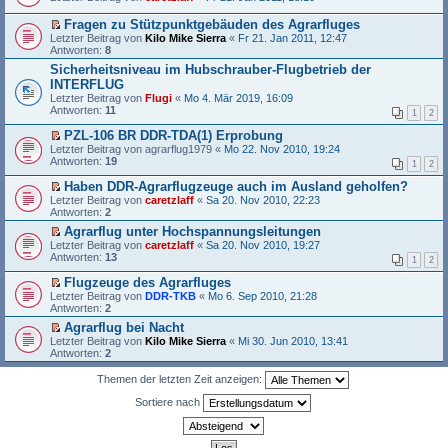
e
a
r
e
r
l
g
u
i
s
Fragen zu Stützpunktgebäuden des Agrarfluges
e
n
t
t
E
s
Letzter Beitrag von
Kilo Mike Sierra
«
Fr 21. Jan 2011, 12:47
g
r
e
r
e
Antworten:
8
e
a
r
s
n
l
g
u
Sicherheitsniveau im Hubschrauber-Flugbetrieb der
t
e
e
n
INTERFLUG
e
r
s
g
r
B
Letzter Beitrag von
Flugi
«
Mo 4. Mär 2019, 16:09
e
e
u
e
Antworten:
11
n
l
1
2
n
i
e
e
g
t
PZL-106 BR DDR-TDA(1) Erprobung
r
s
e
r
E
B
Letzter Beitrag von
agrarflug1979
«
Mo 22. Nov 2010, 19:24
e
l
a
r
e
Antworten:
19
n
1
2
e
g
s
i
e
s
t
t
Haben DDR-Agrarflugzeuge auch im Ausland geholfen?
r
e
e
r
E
B
Letzter Beitrag von
caretzlaff
«
Sa 20. Nov 2010, 22:23
n
r
a
r
e
Antworten:
2
e
u
g
s
i
r
n
Agrarflug unter Hochspannungsleitungen
t
t
B
g
E
Letzter Beitrag von
e
caretzlaff
«
Sa 20. Nov 2010, 19:27
r
e
e
r
Antworten:
r
13
a
1
2
i
l
s
u
g
t
e
t
n
Flugzeuge des Agrarfluges
r
s
e
g
E
Letzter Beitrag von
DDR-TKB
«
Mo 6. Sep 2010, 21:28
a
e
r
e
r
Antworten:
2
g
n
u
l
s
e
n
Agrarflug bei Nacht
e
t
r
g
E
Letzter Beitrag von
s
e
Kilo Mike Sierra
«
Mi 30. Jun 2010, 13:41
B
e
r
Antworten:
e
r
2
e
l
s
n
u
i
e
t
e
n
Themen der letzten Zeit anzeigen:
t
s
e
r
g
r
e
r
B
e
Sortiere nach
a
n
u
e
l
g
e
n
i
e
r
g
t
s
B
e