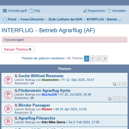
Schnellzugriff
FAQ
Registrieren
Anmelden
Portal
Foren-Übersicht
Zivile Luftfahrt der DDR
INTERFLUG - Betrieb Agrarflug (AF)
INTERFLUG - Betrieb Agrarflug (AF)
Forumsregeln
Neues Thema
Themen als gelesen markieren
• 65 Themen
1
2
3
Themen
Suche Wilfried Riesmeier
E
Letzter Beitrag von
bluemchen
«
Fr 12. Sep 2025, 20:47
r
Antworten:
14
1
2
s
t
Förderverein Agrarflug Kyritz
e
E
Letzter Beitrag von
Mucha100
«
Fr 26. Jul 2024, 20:48
r
r
Antworten:
29
1
2
3
u
s
n
t
Blinder Passagier
g
e
E
Letzter Beitrag von
Robert
«
Mi 24. Apr 2024, 13:36
e
r
r
Antworten:
5
l
u
s
e
n
Agrarflug-Filmarchiv
t
s
g
E
Letzter Beitrag von
e
Kilo Mike Sierra
«
Sa 3. Feb 2024, 17:05
e
e
r
r
n
l
s