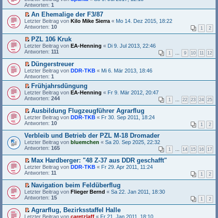
g
r
B
r
Antworten:
e
r
1
e
a
e
s
n
u
l
g
An Ehemalige der F3/87
i
t
e
n
e
E
Letzter Beitrag von
t
e
Kilo Mike Sierra
«
Mo 14. Dez 2015, 18:22
r
g
s
r
Antworten:
r
r
10
B
e
1
2
e
s
a
u
e
l
n
t
g
n
PZL 106 Kruk
i
e
e
e
g
E
Letzter Beitrag von
t
s
EA-Henning
«
Di 9. Jul 2013, 22:46
r
r
e
r
Antworten:
r
e
111
B
1
…
9
10
11
12
u
l
s
a
n
e
n
e
t
g
e
Düngerstreuer
i
g
s
e
r
E
Letzter Beitrag von
t
DDR-TKB
«
Mi 6. Mär 2013, 18:46
e
e
r
B
r
Antworten:
r
1
l
n
u
e
s
a
e
e
n
Frühjahrsdüngung
i
t
g
s
r
g
E
Letzter Beitrag von
t
e
EA-Henning
«
Fr 9. Mär 2012, 20:47
e
B
e
r
Antworten:
r
r
244
1
…
22
23
24
25
n
e
l
s
a
u
e
i
e
t
g
n
Ausbildung Flugzeugführer Agrarflug
r
t
s
e
g
E
Letzter Beitrag von
DDR-TKB
«
Fr 30. Sep 2011, 18:24
B
r
e
r
e
r
Antworten:
10
e
1
2
a
n
u
l
s
i
g
e
n
e
t
Verbleib und Betrieb der PZL M-18 Dromader
t
r
g
s
e
Letzter Beitrag von
r
bluemchen
«
Sa 20. Sep 2025, 22:32
B
e
e
r
Antworten:
a
165
e
l
1
…
14
15
16
17
n
u
g
i
e
e
n
Max Hardberger: "48 Z-37 aus DDR geschafft"
t
s
r
g
E
Letzter Beitrag von
r
e
DDR-TKB
«
Fr 29. Apr 2011, 11:24
B
e
r
Antworten:
a
n
11
e
l
1
2
s
g
e
i
e
t
r
Navigation beim Feldüberflug
t
s
e
B
E
Letzter Beitrag von
r
e
Flieger Bernd
«
Sa 22. Jan 2011, 18:30
r
e
r
Antworten:
a
n
15
1
2
u
i
s
g
e
n
t
t
r
Agrarflug, Bezirksstaffel Halle
g
r
e
B
E
Letzter Beitrag von
caretzlaff
«
Fr 21. Jan 2011, 18:10