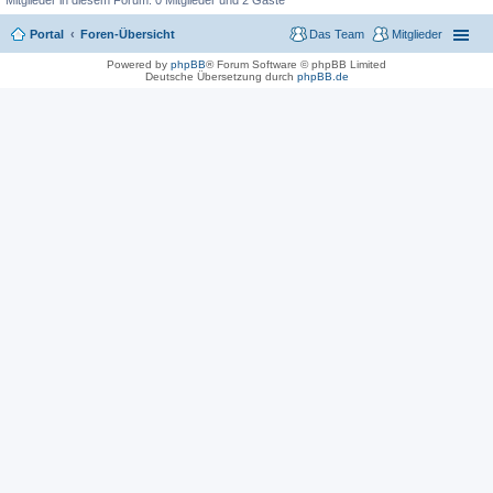
Mitglieder in diesem Forum: 0 Mitglieder und 2 Gäste
Portal
Foren-Übersicht
Das Team
Mitglieder
Powered by
phpBB
® Forum Software © phpBB Limited
Deutsche Übersetzung durch
phpBB.de