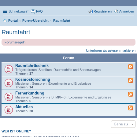
Schnellzugriff
FAQ
Registrieren
Anmelden
Portal
Foren-Übersicht
Raumfahrt
Raumfahrt
Forumsregeln
Unterforen als gelesen markieren
Forum
Raumfahrttechnik
Trägerraketen, Satelliten, Raumschiffe und Bodenanlagen
Themen:
17
Kosmosforschung
Missionen, Sensoren, Experimente und Ergebnisse
Themen:
14
Fernerkundung
Missionen, Sensoren (z.B. MKF-6), Experimente und Ergebnisse
Themen:
6
Aktuelles
Themen:
30
Gehe zu
WER IST ONLINE?