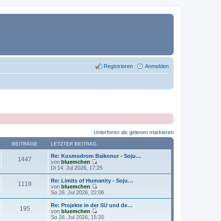
Registrieren
Anmelden
Unterforen als gelesen markieren
BEITRÄGE
LETZTER BEITRAG
Re: Kosmodrom Baikonur - Soju…
1447
von
bluemchen
N
Di 14. Jul 2026, 17:25
e
u
Re: Limits of Humanity - Soju…
1119
e
von
bluemchen
s
N
So 26. Jul 2026, 22:06
t
e
e
u
Re: Projekte in der SU und de…
195
r
e
von
bluemchen
B
s
N
So 26. Jul 2026, 15:20
e