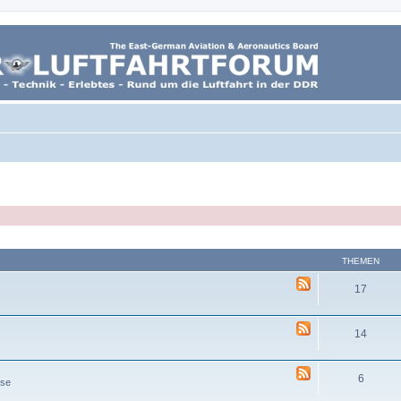
THEMEN
17
14
6
sse