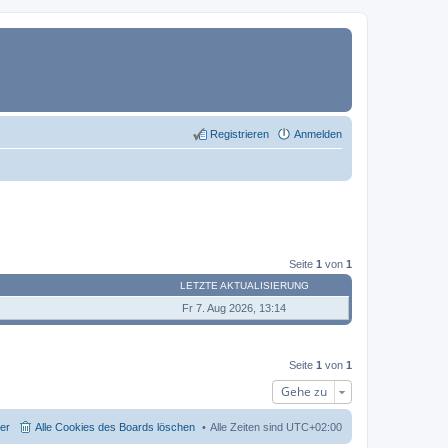
Registrieren
Anmelden
Seite
1
von
1
LETZTE AKTUALISIERUNG
Fr 7. Aug 2026, 13:14
Seite
1
von
1
Gehe zu
der
Alle Cookies des Boards löschen
Alle Zeiten sind
UTC+02:00