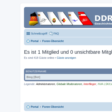
Schnellzugriff
FAQ
Portal
Foren-Übersicht
Es ist 1 Mitglied und 0 unsichtbare Mitgl
Es sind 418 Gäste online •
Gäste anzeigen
BENUTZERNAME
Bing [Bot]
Legende:
Administratoren
,
Globale Moderatoren
,
Interflieger
,
NVA LSK/L
Portal
Foren-Übersicht