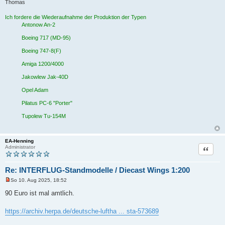
Thomas
e
r
B
Ich fordere die Wiederaufnahme der Produktion der Typen
e
Antonow An-2
i
t
Boeing 717 (MD-95)
r
a
Boeing 747-8(F)
g
Amiga 1200/4000
Jakowlew Jak-40D
Opel Adam
Pilatus PC-6 "Porter"
Tupolew Tu-154M
EA-Henning
Zitat
Administrator
Re: INTERFLUG-Standmodelle / Diecast Wings 1:200
So 10. Aug 2025, 18:52
U
n
90 Euro ist mal amtlich.
g
e
l
https://archiv.herpa.de/deutsche-luftha ... sta-573689
e
s