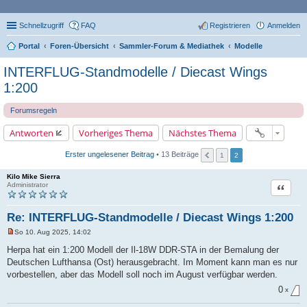
Schnellzugriff
FAQ
Registrieren
Anmelden
Portal
Foren-Übersicht
Sammler-Forum & Mediathek
Modelle
INTERFLUG-Standmodelle / Diecast Wings
1:200
Forumsregeln
Antworten
Vorheriges Thema
Nächstes Thema
Erster ungelesener Beitrag
• 13 Beiträge
1
2
Kilo Mike Sierra
Zitat
Administrator
Re: INTERFLUG-Standmodelle / Diecast Wings 1:200
So 10. Aug 2025, 14:02
U
n
Herpa hat ein 1:200 Modell der Il-18W DDR-STA in der Bemalung der
g
Deutschen Lufthansa (Ost) herausgebracht. Im Moment kann man es nur
e
l
vorbestellen, aber das Modell soll noch im August verfügbar werden.
e
s
0
x
e
n