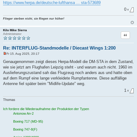
e
https://www.herpa.de/deutsche-lufthansa ... sta-573689
n
e
0
x
r
B
Flieger sterben nicht, sie fliegen nur höher!
e
i
t
Kilo Mike Sierra
r
Zitat
Administrator
a
g
Re: INTERFLUG-Standmodelle / Diecast Wings 1:200
Fr 15. Aug 2025, 20:17
U
n
Genaugenommen zeigt dieses Herpa-Modell die DM-STA in dem Zustand,
g
wie sie jetzt am Flughafen Leipzig steht - und warum auch nicht. 1960 im
e
l
Auslieferungszustand sah das Flugzeug noch anders aus und hatte oben
e
auf dem Rumpf eine lange verkleidete Rumpfantenne. Diese auffällige
s
e
Antenne fiel später beim "Midlife-Update" weg.
n
e
1
x
r
B
Thomas
e
i
t
Ich fordere die Wiederaufnahme der Produktion der Typen
r
Antonow An-2
a
g
Boeing 717 (MD-95)
Boeing 747-8(F)