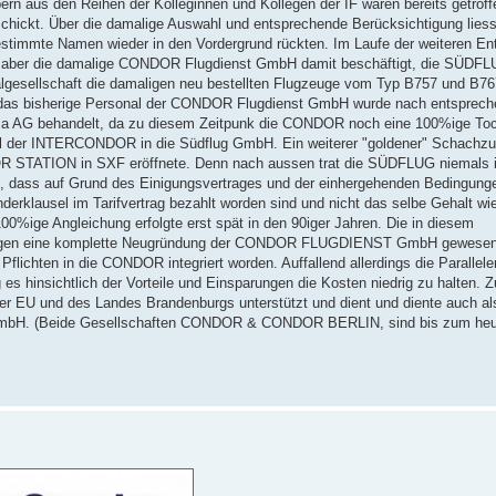
n aus den Reihen der Kolleginnen und Kollegen der IF waren bereits getroff
hickt. Über die damalige Auswahl und entsprechende Berücksichtigung liess
 bestimmte Namen wieder in den Vordergrund rückten. Im Laufe der weiteren En
r aber die damalige CONDOR Flugdienst GmbH damit beschäftigt, die SÜD
nalgesellschaft die damaligen neu bestellten Flugzeuge vom Typ B757 und B7
enn das bisherige Personal der CONDOR Flugdienst GmbH wurde nach entsprec
nsa AG behandelt, da zu diesem Zeitpunk die CONDOR noch eine 100%ige Toc
al der INTERCONDOR in die Südflug GmbH. Ein weiterer "goldener" Schachzu
R STATION in SXF eröffnete. Denn nach aussen trat die SÜDFLUG niemals 
, dass auf Grund des Einigungsvertrages und der einhergehenden Bedingung
nderklausel im Tarifvertrag bezahlt worden sind und nicht das selbe Gehalt wie
0%ige Angleichung erfolgte erst spät in den 90iger Jahren. Die in diesem
egen eine komplette Neugründung der CONDOR FLUGDIENST GmbH gewesen
ichten in die CONDOR integriert worden. Auffallend allerdings die Parallele
insichtlich der Vorteile und Einsparungen die Kosten niedrig zu halten. 
er EU und des Landes Brandenburgs unterstützt und dient und diente auch al
GmbH. (Beide Gesellschaften CONDOR & CONDOR BERLIN, sind bis zum heu