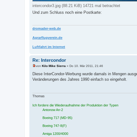
intercondor3.jpg (88.21 KiB) 14721 mal betrachtet
Und zum Schluss noch eine Postkarte:
dromader-web.de
Agrarflugverein.de
Luftfahrt im Internet
Re: Intercondor
von
Kilo Mike Sierra
»
Do 10. Mär 2011, 21:46
U
n
Diese InterCondor-Werbung wurde damals in Mengen ausge
g
Veränderungen des Jahres 1990 einfach so eingeholt.
e
l
e
s
e
Thomas
n
e
Ich fordere die Wiederaufnahme der Produktion der Typen
r
B
Antonow An-2
e
i
Boeing 717 (MD-95)
t
r
Boeing 747-8(F)
a
g
Amiga 1200/4000