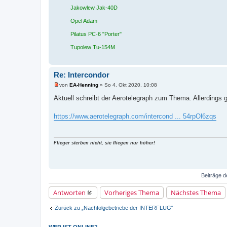
Jakowlew Jak-40D
Opel Adam
Pilatus PC-6 "Porter"
Tupolew Tu-154M
Re: Intercondor
von
EA-Henning
»
So 4. Okt 2020, 10:08
U
n
Aktuell schreibt der Aerotelegraph zum Thema. Allerdings 
g
e
l
https://www.aerotelegraph.com/intercond ... 54rpOl6zqs
e
s
e
n
Flieger sterben nicht, sie fliegen nur höher!
e
r
B
e
i
t
Beiträge d
r
a
Antworten
Vorheriges Thema
Nächstes Thema
g
Zurück zu „Nachfolgebetriebe der INTERFLUG“