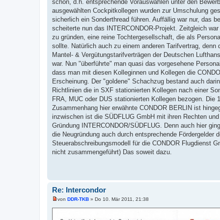
schon, d.h. entsprechende Vorauswahlen unter den Bewerber
n
ausgewählten Cockpitkollegen wurden zur Umschulung gesc
e
r
sicherlich ein Sonderthread führen. Auffällig war nur, das
B
scheiterte nun das INTERCONDOR-Projekt. Zeitgleich wa
e
i
zu gründen, eine reine Tochtergesellschaft, die als Perso
t
sollte. Natürlich auch zu einem anderen Tarifvertrag, d
r
a
Mantel- & Vergütungstarifverträgen der Deutschen Luftha
g
war. Nun "überführte" man quasi das vorgesehene Person
dass man mit diesen Kolleginnen und Kollegen die CONDO
Erscheinung. Der "goldene" Schachzug bestand auch darin
Richtlinien die in SXF stationierten Kollegen nach einer So
FRA, MUC oder DUS stationierten Kollegen bezogen. Die 10
Zusammenhang hier erwähnte CONDOR BERLIN ist hing
inzwischen ist die SÜDFLUG GmbH mit ihren Rechten und Pfl
Gründung INTERCONDOR/SÜDFLUG. Denn auch hier ging es h
die Neugründung auch durch entsprechende Fördergelder d
Steuerabschreibungsmodell für die CONDOR Flugdienst 
nicht zusammengeführt) Das soweit dazu.
Re: Intercondor
von
DDR-TKB
»
Do 10. Mär 2011, 21:38
U
n
g