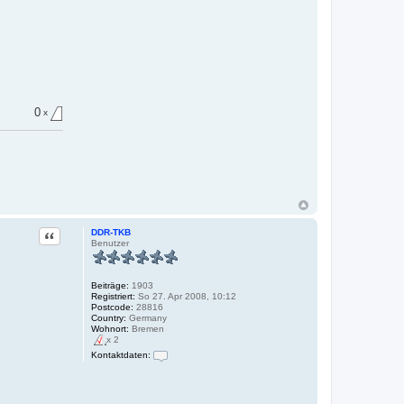
0
x
Zitat
DDR-TKB
Benutzer
Beiträge:
1903
Registriert:
So 27. Apr 2008, 10:12
Postcode:
28816
Country:
Germany
Wohnort:
Bremen
x 2
Kontaktdaten:
K
o
n
t