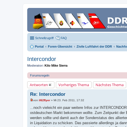
Schnellzugriff
FAQ
Portal
Foren-Übersicht
Zivile Luftfahrt der DDR
Nachfo
Intercondor
Moderator:
Kilo Mike Sierra
Forumsregeln
Antworten
Vorheriges Thema
Nächstes Thema
Re: Intercondor
von
il62flyer
»
Mi 23. Feb 2011, 17:32
U
n
...noch vieleicht ein paar weitere Infos zur INTERCONDOR:
g
ostdeutschen Markt bekommen wollte. Zum Zeitpunkt der En
e
l
werden sollte und damit auch der Sonderstatus des allier
e
in Liquidation zu schicken. Das passierte allerdings ja da
s
e