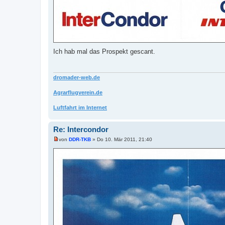
Ich hab mal das Prospekt gescant.
dromader-web.de
Agrarflugverein.de
Luftfahrt im Internet
Re: Intercondor
von
DDR-TKB
»
Do 10. Mär 2011, 21:40
U
n
g
e
l
e
s
e
n
e
r
B
e
i