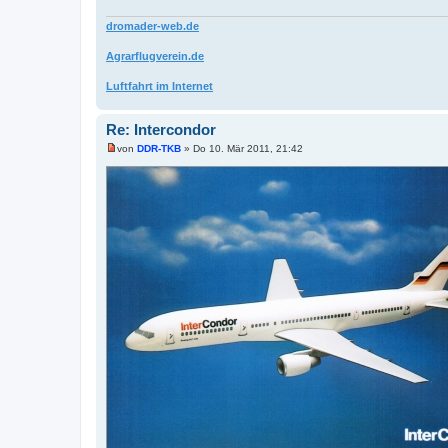
dromader-web.de
Agrarflugverein.de
Luftfahrt im Internet
Re: Intercondor
von
DDR-TKB
»
Do 10. Mär 2011, 21:42
U
n
g
e
l
e
s
e
n
e
r
B
e
i
t
r
a
g