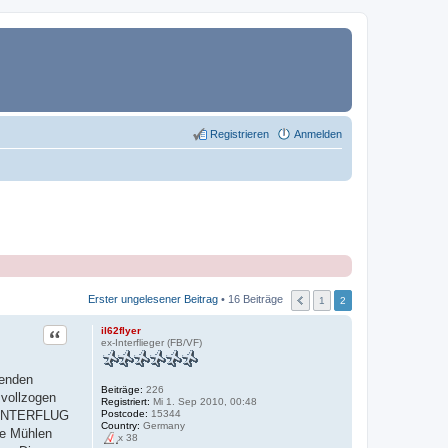
Registrieren
Anmelden
Erster ungelesener Beitrag
• 16 Beiträge
1
2
Zitat
il62flyer
ex-Interflieger (FB/VF)
nenden
Beiträge:
226
 vollzogen
Registriert:
Mi 1. Sep 2010, 00:48
Postcode:
15344
ie INTERFLUG
Country:
Germany
ie Mühlen
x 38