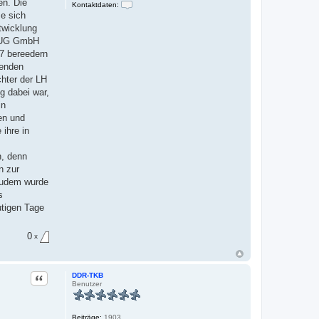
en. Die
Kontaktdaten:
K
e sich
o
twicklung
n
t
FLUG GmbH
a
67 bereedern
k
t
henden
d
hter der LH
a
t
g dabei war,
e
in
n
v
en und
o
 ihre in
n
i
l
, denn
6
2
n zur
f
Zudem wurde
l
y
s
e
tigen Tage
r
0
x
Zitat
DDR-TKB
Benutzer
Beiträge:
1903